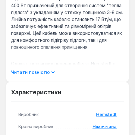
400 Вт призначений для створення систем "тепла
підлога" з укладанням у стяжку товщиною 3-8 см.
Лінійна потужність кабелю становить 17 Вт/м, що
забезпечує ефективний та рівномірний обігрів
поверхні. Цей кабель може використовуватися як
для комфортного підігріву підлоги, так і для
повноцінного опалення приміщення.
Однією з ключових переваг кабелю Hemstedt є
безмуфтове з'єднання, яке підвищує надійність та
Читати повністю
довговічність системи, усуваючи потенційно
слабкі місця. Внутрішня ізоляція виконана з
фторполімеру, що витримує температуру
Характеристики
плавлення до 205°C, а зовнішня ізоляційна оболонка
має високу хімічну стійкість. Додатковий
суцільний алюмінієвий екран забезпечує
Виробник
Hemstedt
стабільний опір системи та захист від
електромагнітного випромінювання.
Країна виробник
Німеччина