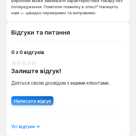
Виробник може змінювати характеристики товару без
встановлення в житлових, комерційних та
попередження. Помітили помилку в описі? Напишіть
промислових приміщеннях, де потрібен
нам — швидко перевіримо та виправимо.
ефективний та контрольований обігрів, а також
для захисту від замерзання та обмерзання
зовнішніх об'єктів.
Відгуки та питання
0 з 0 відгуків
Середня оцінка 0 з 5 зірок
Залиште відгук!
Діліться своїм досвідом з іншими клієнтами.
Написати відгук
Відображати рецензії лише поточною
мовою.
Усі відгуки