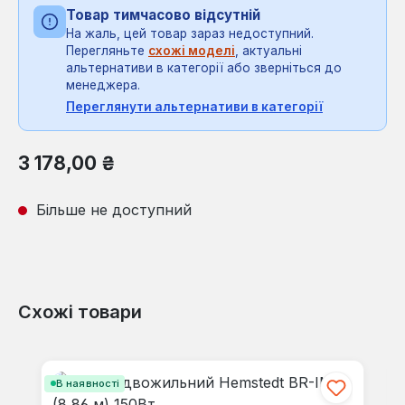
Товар тимчасово відсутній
На жаль, цей товар зараз недоступний.
Перегляньте
схожі моделі
, актуальні
альтернативи в категорії або зверніться до
менеджера.
Переглянути альтернативи в категорії
Звичайна ціна:
3 178,00 ₴
Більше не доступний
Схожі товари
Пропустити галерею продуктів
В наявності