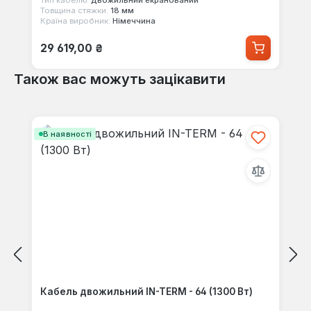
Тип кабелю:
двожильний екранований
Товщина стяжки:
18 мм
Країна виробник:
Німеччина
Звичайна ціна:
29 619,00 ₴
Також вас можуть зацікавити
Пропустити галерею продуктів
В наявності
Кабель двожильний IN-TERM - 64 (1300 Вт)