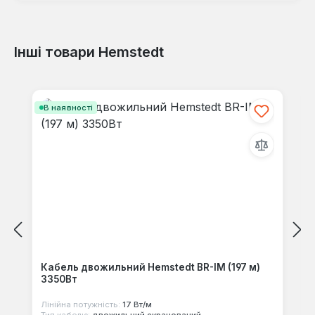
Інші товари Hemstedt
Відгуків не знайдено. Поділіться
своїми знаннями з іншими.
Пропустити галерею продуктів
В наявності
Кабель двожильний Hemstedt BR-IM (197 м)
3350Вт
Лінійна потужність:
17 Вт/м