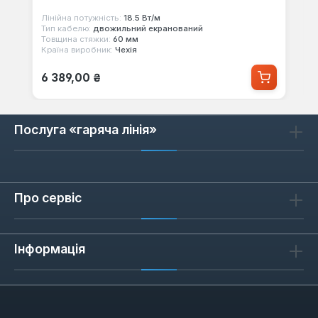
Лінійна потужність:
18.5 Вт/м
Тип кабелю:
двожильний екранований
Товщина стяжки:
60 мм
Країна виробник:
Чехія
Звичайна ціна:
6 389,00 ₴
Послуга «гаряча лінія»
Про сервіс
Інформація