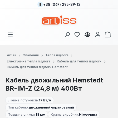
+38 (067) 295-89-12
Перейти до основного вмісту
У вас є 0 у списку
Кош
Artiss
Опалення
Тепла підлога
Електрична тепла підлога
Кабель для теплої підлоги
Кабель для теплої підлоги Hemstedt
Кабель двожильний Hemstedt
BR-IM-Z (24,8 м) 400Вт
Лінійна потужність:
17 Вт/м
Тип кабелю:
двожильний екранований
Товщина стяжки:
18 мм
Країна виробник:
Німеччина