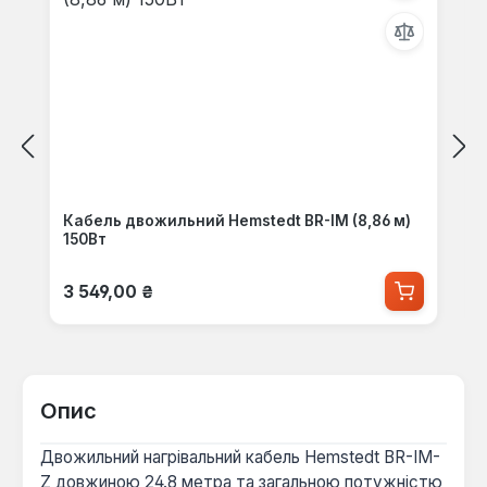
Кабель двожильний Hemstedt BR-IM (8,86 м)
150Вт
Звичайна ціна:
3 549,00 ₴
Опис
Двожильний нагрівальний кабель Hemstedt BR-IM-
Z довжиною 24.8 метра та загальною потужністю