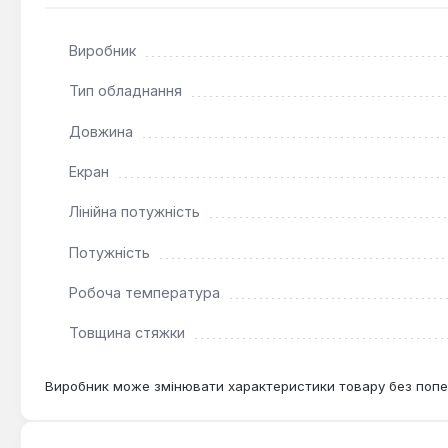
особливо під плиткове покриття. Він підходить для ти
мікроклімат.
Виробник
Тип обладнання
Довжина
Екран
Лінійна потужність
Потужність
Робоча температура
Товщина стяжки
Виробник може змінювати характеристики товару без попе