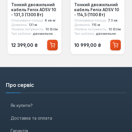
Тонкий двожильний
Тонкий двожильний
кабель Fenix ADSV 10
кабель Fenix ADSV 10
- 131,3 (1300 Вт)
- 114,5 (1100 Вт)
Опалювана площа:
8 кв.м
Опалювана площа:
7.3 кв.м
Довжина:
131 м
Довжина:
115 м
Лінійна потужність:
10 Вт/м
Лінійна потужність:
10 Вт/м
Тип кабелю:
двожильний екранований
Тип кабелю:
двожильний екранований
Звичайна ціна:
Звичайна ціна:
12 399,00 ₴
10 999,00 ₴
Про сервіс
Як купити?
Доставка та оплата
Гарантія