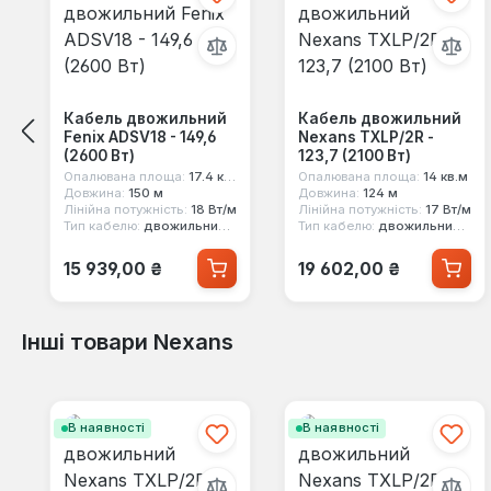
Кабель двожильний
Кабель двожильний
Fenix ADSV18 - 149,6
Nexans TXLP/2R -
(2600 Вт)
123,7 (2100 Вт)
Опалювана площа:
17.4 кв.м
Опалювана площа:
14 кв.м
Довжина:
150 м
Довжина:
124 м
Лінійна потужність:
18 Вт/м
Лінійна потужність:
17 Вт/м
Тип кабелю:
двожильний екранований
Тип кабелю:
двожильний екранований
Звичайна ціна:
Звичайна ціна:
15 939,00 ₴
19 602,00 ₴
Інші товари Nexans
Пропустити галерею продуктів
В наявності
В наявності