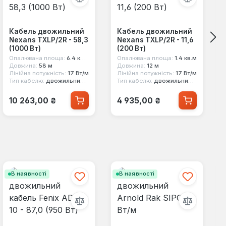
Кабель двожильний
Кабель двожильний
Nexans TXLP/2R - 58,3
Nexans TXLP/2R - 11,6
(1000 Вт)
(200 Вт)
Опалювана площа:
6.4 кв.м
Опалювана площа:
1.4 кв.м
Довжина:
58 м
Довжина:
12 м
Лінійна потужність:
17 Вт/м
Лінійна потужність:
17 Вт/м
Тип кабелю:
двожильний екранований
Тип кабелю:
двожильний екранований
Звичайна ціна:
Звичайна ціна:
10 263,00 ₴
4 935,00 ₴
В наявності
В наявності