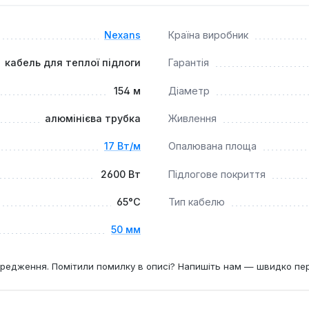
х, хто шукає надійну та довговічну систему опалення, що за
Nexans
Країна виробник
кабель для теплої підлоги
Гарантія
154 м
Діаметр
алюмінієва трубка
Живлення
17 Вт/м
Опалювана площа
2600 Вт
Підлогове покриття
65°С
Тип кабелю
50 мм
редження. Помітили помилку в описі? Напишіть нам — швидко пе