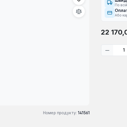
Швид
По всій
Оплат
Або ка
Звичайна ці
22 170,
Кількіс
Номер продукту:
141561