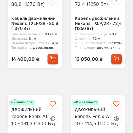
Кабель двожильний
Кабель двожильний
Nexans TXLP/2R - 80,8
Nexans TXLP/2R - 72,4
(1370 Вт)
(1250 Вт)
Опалювана площа:
9.1 кв.м
Опалювана площа:
8.3 кв.м
Довжина:
81 м
Довжина:
72 м
Лінійна потужність:
17 Вт/м
Лінійна потужність:
17 Вт/м
Тип кабелю:
двожильний екранований
Тип кабелю:
двожильний екранований
Звичайна ціна:
Звичайна ціна:
14 400,00 ₴
13 050,00 ₴
В наявності
В наявності