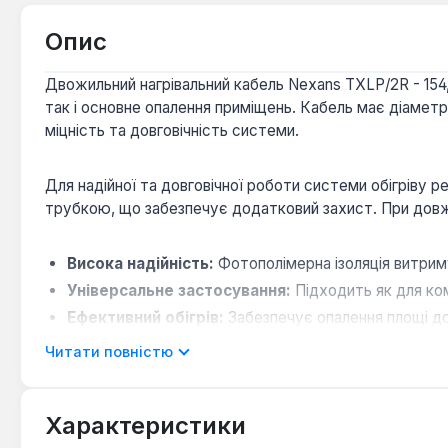
Опис
Двожильний нагрівальний кабель Nexans TXLP/2R - 154,
так і основне опалення приміщень. Кабель має діамет
міцність та довговічність системи.
Для надійної та довговічної роботи системи обігріву
трубкою, що забезпечує додатковий захист. При довжині
Висока надійність:
Фотополімерна ізоляція витрим
Універсальне застосування:
Підходить як для ком
Ефективний обігрів:
Забезпечує опалення площі до
Захист від перешкод:
Двожильний екранований ка
Читати повністю
Простота монтажу:
Оптимальний діаметр та рек
Характеристики
Кабель Nexans TXLP/2R - 154,5 (2600 Вт) є ефективним