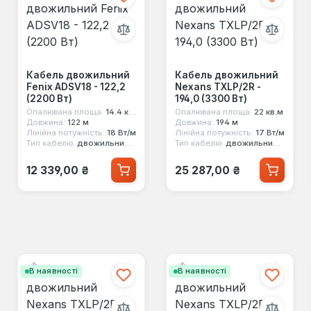
Кабель двожильний
Кабель двожильний
Fenix ADSV18 - 122,2
Nexans TXLP/2R -
(2200 Вт)
194,0 (3300 Вт)
Опалювана площа:
14.4 кв.м
Опалювана площа:
22 кв.м
Довжина:
122 м
Довжина:
194 м
Лінійна потужність:
18 Вт/м
Лінійна потужність:
17 Вт/м
Тип кабелю:
двожильний екранований
Тип кабелю:
двожильний екранований
Звичайна ціна:
Звичайна ціна:
12 339,00 ₴
25 287,00 ₴
В наявності
В наявності