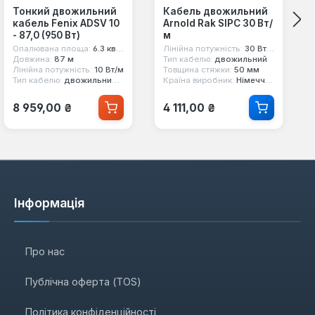
Тонкий двожильний
Кабель двожильний
кабель Fenix ADSV 10
Arnold Rak SIPC 30 Вт/
- 87,0 (950 Вт)
м
Опалювана площа:
6.3 кв.м
Лінійна потужність:
30 Вт/м
Довжина:
87 м
Тип кабелю:
двожильний
Лінійна потужність:
10 Вт/м
Товщина стяжки:
50 мм
Тип кабелю:
двожильний екранований
Країна виробник:
Німеччина
Звичайна ціна:
Звичайна ціна:
8 959,00 ₴
4 111,00 ₴
Інформація
Про нас
Публічна оферта (TOS)
Політика конфіденційності