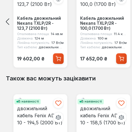
Кабель двожильний
Кабель двожильний
Nexans TXLP/2R -
Nexans TXLP/2R -
123,7 (2100 Вт)
100,0 (1700 Вт)
Опалювана площа:
14 кв.м
Опалювана площа:
11.4 кв.м
Довжина:
124 м
Довжина:
100 м
Лінійна потужність:
17 Вт/м
Лінійна потужність:
17 Вт/м
Тип кабелю:
двожильний екранований
Тип кабелю:
двожильний екранований
Звичайна ціна:
Звичайна ціна:
19 602,00 ₴
17 652,00 ₴
Також вас можуть зацікавити
Пропустити галерею продуктів
В наявності
В наявності