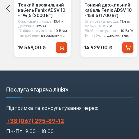
Тонкий двожильний
Тонкий двожильний
кабель Fenix ADSV 10
кабель Fenix ADSV 10
- 194,5 (2000 Вт)
- 158,5 (1700 Вт)
Опалювана площа:
13.4 кв.м
Опалювана площа:
11.4 кв.м
Довжина:
195 м
Довжина:
159 м
Лінійна потужність:
10 Вт/м
Лінійна потужність:
10 Вт/м
Тип кабелю:
двожильний екранований
Тип кабелю:
двожильний екранований
Звичайна ціна:
Звичайна ціна:
19 569,00 ₴
14 929,00 ₴
Послуга «гаряча лінія»
Підтримка та консультування через:
+38 (067) 295‑89‑12
Пн-Пт, 9:00 - 18:00