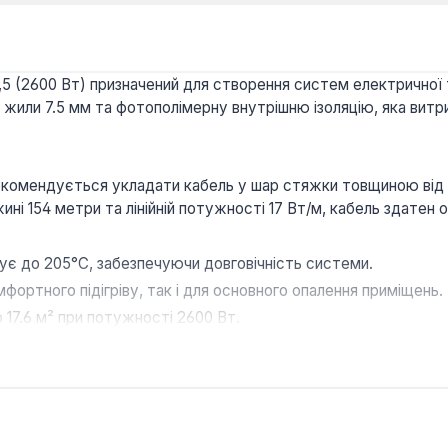
5 (2600 Вт) призначений для створення систем електричної т
р жили 7.5 мм та фотополімерну внутрішню ізоляцію, яка ви
 рекомендується укладати кабель у шар стяжки товщиною від
 154 метри та лінійній потужності 17 Вт/м, кабель здатен об
ує до 205°C, забезпечуючи довговічність системи.
фортного підігріву, так і для основного опалення приміщень.
 17.6 м² при потужності 2600 Вт.
бель з алюмінієвою трубкою мінімізує електромагнітні випр
омендації щодо товщини стяжки спрощують укладання.
 рішенням для облаштування теплої підлоги у ванних кімнат