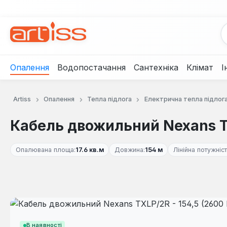
рейти до основного вмісту
Перейти до пошуку
Перейти до основної навігації
Опалення
Водопостачання
Сантехніка
Клімат
І
Artiss
Опалення
Тепла підлога
Електрична тепла підлог
Кабель двожильний Nexans TX
Опалювана площа:
17.6 кв.м
Довжина:
154 м
Лінійна потужніст
Пропустити галерею зображень
В наявності