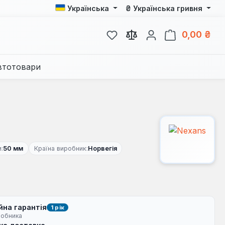
₴
Українська
Українська гривня
У вас є 0 у списку бажань
Кош
0,00 ₴
втотовари
:
50 мм
Країна виробник:
Норвегія
йна гарантія
1 рік
робника