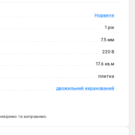
безпечує рівномірний розподіл тепла та комфортний
Норвегія
1 рік
7.5 мм
220 В
17.6 кв.м
плитка
двожильний екранований
ревіримо та виправимо.