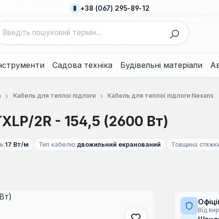
+38 (067) 295-89-12
нструменти
Садова техніка
Будівельні матеріали
А
а
Кабель для теплої підлоги
Кабель для теплої підлоги Nexans
LP/2R - 154,5 (2600 Вт)
ь:
17 Вт/м
Тип кабелю:
двожильний екранований
Товщина стяжки
Офіці
Від ви