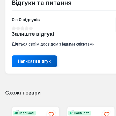
Відгуки та питання
0 з 0 відгуків
Середня оцінка 0 з 5 зірок
Залиште відгук!
Діліться своїм досвідом з іншими клієнтами.
Написати відгук
Схожі товари
Пропустити галерею продуктів
В наявності
В наявності