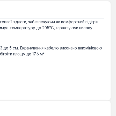
еплої підлоги, забезпечуючи як комфортний підігрів,
тримує температуру до 205°C, гарантуючи високу
 3 до 5 см. Екранування кабелю виконано алюмінієвою
ігріти площу до 17.6 м².
омінювання.
ах, кухнях, коридорах та інших житлових приміщеннях,