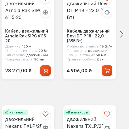
Кабель двожильний
Кабель двожильний
Arnold Rak SIPC 6115-
Devi DTIP 18 - 22,0
20
(395 Вт)
Довжина:
150 м
Лінійна потужність:
18 Вт/м
Лінійна потужність:
20 Вт/м
Тип кабелю:
двожильний екранований
Тип кабелю:
двожильний
Товщина стяжки:
50 мм
Товщина стяжки:
50 мм
Країна виробник:
Данія
Звичайна ціна:
Звичайна ціна:
23 271,00 ₴
4 906,00 ₴
В наявності
В наявності