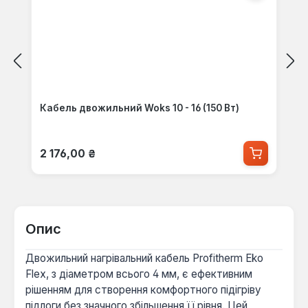
Кабель двожильний Woks 10 - 16 (150 Вт)
Звичайна ціна:
2 176,00 ₴
Опис
Двожильний нагрівальний кабель Profitherm Eko
Flex, з діаметром всього 4 мм, є ефективним
рішенням для створення комфортного підігріву
підлоги без значного збільшення її рівня. Цей