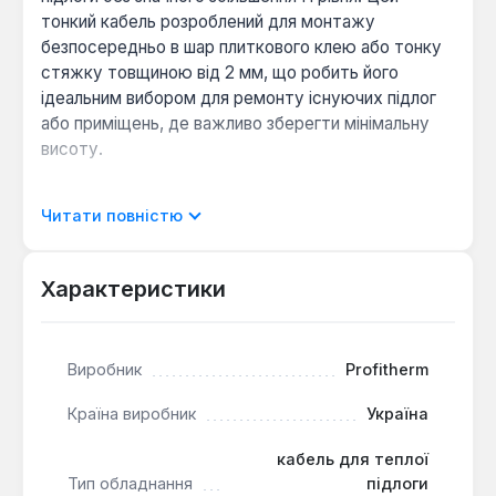
тонкий кабель розроблений для монтажу
безпосередньо в шар плиткового клею або тонку
стяжку товщиною від 2 мм, що робить його
ідеальним вибором для ремонту існуючих підлог
або приміщень, де важливо зберегти мінімальну
висоту.
Конструкція кабелю включає дві нагрівальні жили,
Читати повністю
що забезпечує спрощений монтаж, оскільки
підключення до терморегулятора здійснюється
лише з одного боку. Наявність суцільного екрану з
Характеристики
алюмінієвої фольги гарантує ефективний захист
від електромагнітних випромінювань та
забезпечує додаткову безпеку експлуатації.
Виробник
Profitherm
Зовнішня ізоляція з ПВХ без свинцю та внутрішня
ізоляція (фторполімер або Arnitel® C, як в інших
Країна виробник
Україна
моделях Profitherm Eko) забезпечують надійність
кабель для теплої
та довговічність системи.
Тип обладнання
підлоги