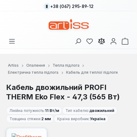
+38 (067) 295-89-12
Перейти до основного вмісту
У вас є 0 у списку
Кош
Artiss
Опалення
Тепла підлога
Електрична тепла підлога
Кабель для теплої підлоги
Кабель двожильний PROFI
THERM Eko Flex - 47,3 (565 Вт)
Лінійна потужність:
11 Вт/м
Тип кабелю:
двожильний
Товщина стяжки:
2 мм
Країна виробник:
Україна