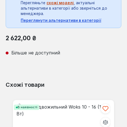
Перегляньте
схожі моделі
, актуальні
альтернативи в категорії або зверніться до
менеджера.
Переглянути альтернативи в категорії
Звичайна ціна:
2 622,00 ₴
Більше не доступний
Схожі товари
Пропустити галерею продуктів
В наявності