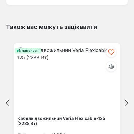
Також вас можуть зацікавити
Відгуків не знайдено. Поділіться
своїми знаннями з іншими.
Пропустити галерею продуктів
В наявності
Кабель двожильний Veria Flexicable-125
(2288 Вт)