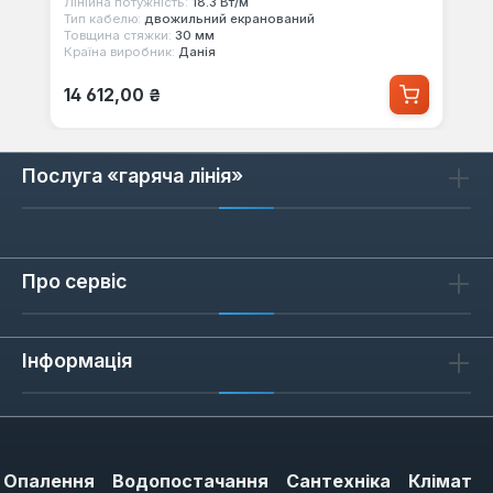
Лінійна потужність:
18.3 Вт/м
Тип кабелю:
двожильний екранований
Товщина стяжки:
30 мм
Країна виробник:
Данія
Звичайна ціна:
14 612,00 ₴
Послуга «гаряча лінія»
Про сервіс
Інформація
Опалення
Водопостачання
Сантехніка
Клімат