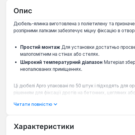
Опис
Дюбель-ялинка виготовлена з поліетилену та призначен
розпірними лапками забезпечує міцну фіксацію в отвор
Простий монтаж
Для установки достатньо просвер
малопомітним на стінах або стелях.
Широкий температурний діапазон
Матеріал збер
неопалюваних приміщеннях.
Ці дюбелі Apro упаковані по 50 штук і підходять для 
рішенням для фіксації дротів на бетонних, цегляних а
Читати повністю
Характеристики