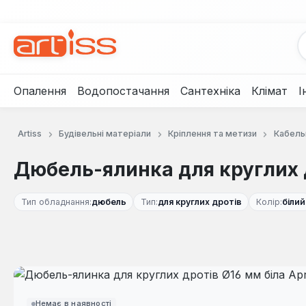
рейти до основного вмісту
Перейти до пошуку
Перейти до основної навігації
Опалення
Водопостачання
Сантехніка
Клімат
І
Artiss
Будівельні матеріали
Кріплення та метизи
Кабель
Дюбель-ялинка для круглих др
Тип обладнання:
дюбель
Тип:
для круглих дротів
Колір:
білий
Пропустити галерею зображень
Немає в наявності