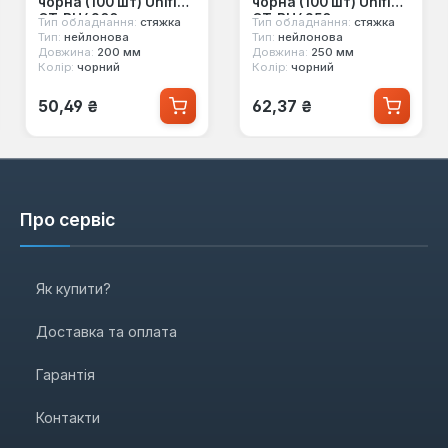
чорна (100 шт) Unifix
чорна (100 шт) Unifix
CT-BU4200
CT-BU4250
Тип обладнання:
стяжка
Тип обладнання:
стяжка
Тип:
нейлонова
Тип:
нейлонова
Довжина:
200 мм
Довжина:
250 мм
Колір:
чорний
Колір:
чорний
Звичайна ціна:
Звичайна ціна:
50,49 ₴
62,37 ₴
Про сервіс
Як купити?
Доставка та оплата
Гарантія
Контакти