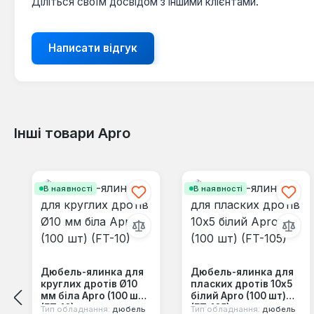
Діліться своїм досвідом з іншими клієнтами.
Написати відгук
Інші товари Apro
Пропустити галерею продуктів
В наявності
В наявності
Дюбель-ялинка для
Дюбель-ялинка для
круглих дротів Ø10
пласких дротів 10x5
мм біла Apro (100 шт)
білий Apro (100 шт)
(FT-10)
(FT-105)
Тип обладнання:
дюбель
Тип обладнання:
дюбель