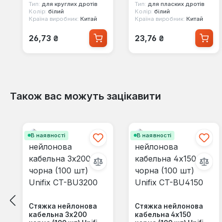
Тип:
для круглих дротів
Тип:
для пласких дротів
Колір:
білий
Колір:
білий
Країна виробник:
Китай
Країна виробник:
Китай
Звичайна ціна:
Звичайна ціна:
26,73 ₴
23,76 ₴
Також вас можуть зацікавити
Пропустити галерею продуктів
В наявності
В наявності
Стяжка нейлонова
Стяжка нейлонова
кабельна 3x200
кабельна 4x150