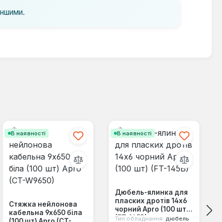
іншими.
В наявності
В наявності
Дюбель-ялинка для
пласких дротів 14x6
Стяжка нейлонова
чорний Apro (100 шт)
кабельна 9x650 біла
(FT-145B)
Тип обладнання:
дюбель
(100 шт) Apro (CT-