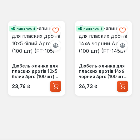
В наявності
В наявності
Дюбель-ялинка для
Дюбель-ялинка для
пласких дротів 10x5
пласких дротів 14x6
білий Apro (100 шт)
чорний Apro (100 шт)
(FT-105)
(FT-145B)
Звичайна ціна:
Звичайна ціна:
23,76 ₴
26,73 ₴