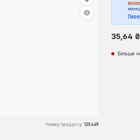
моде
мене
Пере
Звичайна ці
35,64 
Більше н
Номер продукту:
125449