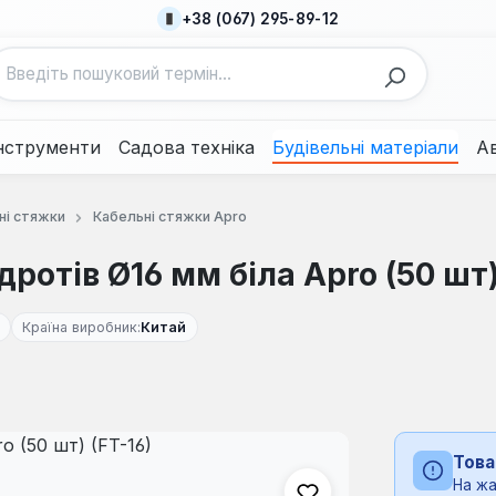
+38 (067) 295-89-12
нструменти
Садова техніка
Будівельні матеріали
А
ні стяжки
Кабельні стяжки Apro
отів Ø16 мм біла Apro (50 шт)
Країна виробник:
Китай
Това
На жа