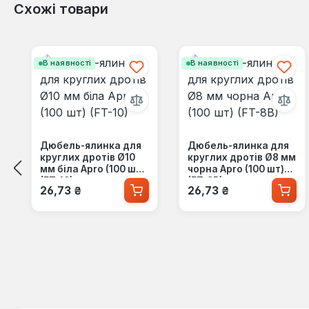
Схожі товари
Пропустити галерею продуктів
В наявності
В наявності
Дюбель-ялинка для
Дюбель-ялинка для
круглих дротів Ø10
круглих дротів Ø8 мм
мм біла Apro (100 шт)
чорна Apro (100 шт)
(FT-10)
(FT-8B)
Звичайна ціна:
Звичайна ціна:
26,73 ₴
26,73 ₴