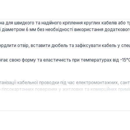
а для швидкого та надійного кріплення круглих кабелів або 
і діаметром 6 мм без необхідності використання додаткового
длити отвір, вставити дюбель та зафіксувати кабель у спеці
ігає свою форму та еластичність при температурах від -15°
організації кабельної проводки під час електромонтажних, са
бо гіпсокартонних поверхнях у житлових та комерційних прим