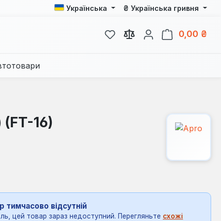
₴
Українська
Українська гривня
У вас є 0 у списку бажань
Кош
0,00 ₴
втотовари
 (FT-16)
р тимчасово відсутній
ль, цей товар зараз недоступний. Перегляньте
схожі