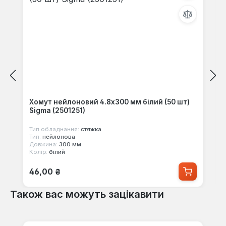
Хомут нейлоновий 4.8x300 мм білий (50 шт)
Sigma (2501251)
Тип обладнання:
стяжка
Тип:
нейлонова
Довжина:
300 мм
Колір:
білий
Звичайна ціна:
46,00 ₴
Також вас можуть зацікавити
Пропустити галерею продуктів