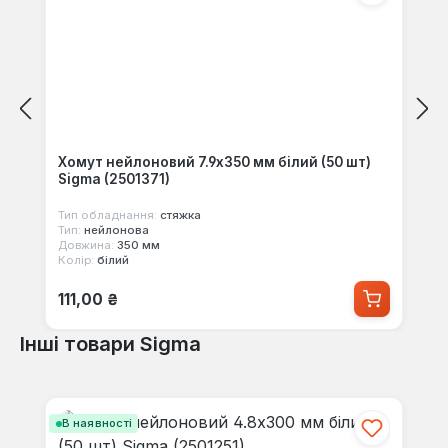
Хомут нейлоновий 7.9x350 мм білий (50 шт)
Sigma (2501371)
Тип обладнання:
стяжка
Тип:
нейлонова
Довжина:
350 мм
Колір:
білий
Звичайна ціна:
111,00 ₴
Інші товари Sigma
Пропустити галерею продуктів
В наявності