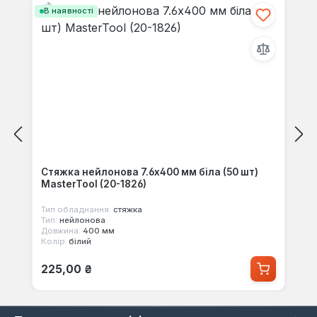
В наявності
Стяжка нейлонова 7.6x400 мм біла (50 шт)
MasterTool (20-1826)
Тип обладнання:
стяжка
Тип:
нейлонова
Довжина:
400 мм
Колір:
білий
Звичайна ціна:
225,00 ₴