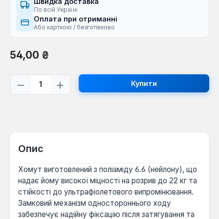
Швидка доставка
По всій Україні
Оплата при отриманні
Або карткою / безготівково
Звичайна ціна:
54,00 ₴
Кількість товару: Введіть потрібну кі
Купити
Опис
Хомут виготовлений з поліаміду 6.6 (нейлону), що
надає йому високої міцності на розрив до 22 кг та
стійкості до ультрафіолетового випромінювання.
Замковий механізм одностороннього ходу
забезпечує надійну фіксацію після затягування та