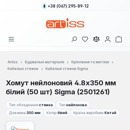
+38 (067) 295-89-12
Перейти до основного вмісту
У вас є 0 у списку
Кош
Artiss
Будівельні матеріали
Кріплення та метизи
Кабельні стяжки
Кабельні стяжки Sigma
Хомут нейлоновий 4.8x350 мм
білий (50 шт) Sigma (2501261)
Тип обладнання:
стяжка
Тип:
нейлонова
Довжина:
350 мм
Колір:
білий
Країна виробник:
Китай