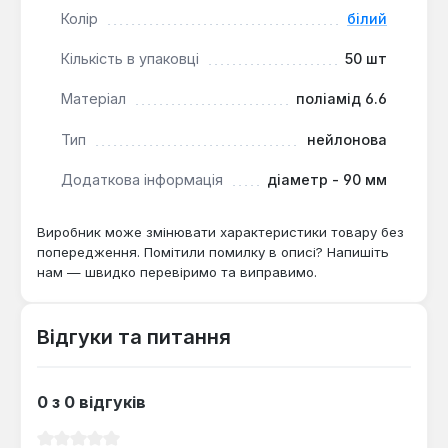
Упаковка з 50 штук призначена для професійного
Колір
білий
та домашнього використання.
Кількість в упаковці
50 шт
Матеріал
поліамід 6.6
Тип
нейлонова
Додаткова інформація
діаметр - 90 мм
Виробник може змінювати характеристики товару без
попередження. Помітили помилку в описі? Напишіть
нам — швидко перевіримо та виправимо.
Відгуки та питання
0 з 0 відгуків
Середня оцінка 0 з 5 зірок