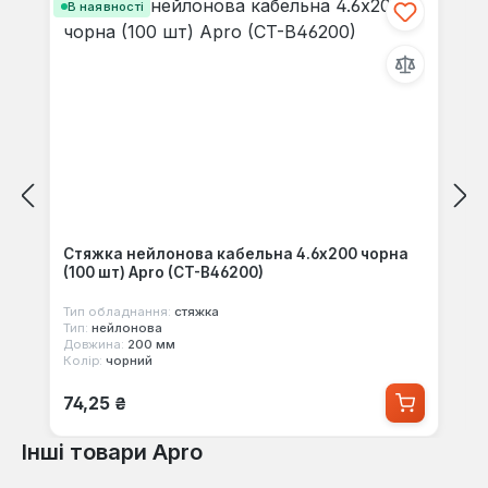
В наявності
Стяжка нейлонова кабельна 4.6x200 чорна
(100 шт) Apro (CT-B46200)
Тип обладнання:
стяжка
Тип:
нейлонова
Довжина:
200 мм
Колір:
чорний
Звичайна ціна:
74,25 ₴
Інші товари Apro