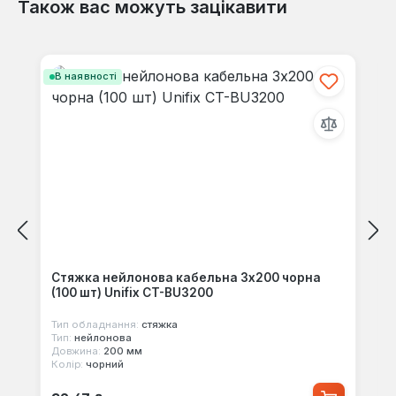
Також вас можуть зацікавити
Пропустити галерею продуктів
В наявності
Стяжка нейлонова кабельна 3x200 чорна
(100 шт) Unifix CT-BU3200
Тип обладнання:
стяжка
Тип:
нейлонова
Довжина:
200 мм
Колір:
чорний
Звичайна ціна: