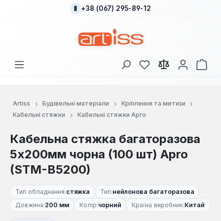
+38 (067) 295-89-12
Перейти до основного вмісту
У вас є 0 у списку
Кош
Artiss
Будівельні матеріали
Кріплення та метизи
Кабельні стяжки
Кабельні стяжки Apro
Кабельна стяжка багаторазова
5х200мм чорна (100 шт) Apro
(STM-B5200)
Тип обладнання:
стяжка
Тип:
нейлонова багаторазова
Довжина:
200 мм
Колір:
чорний
Країна виробник:
Китай