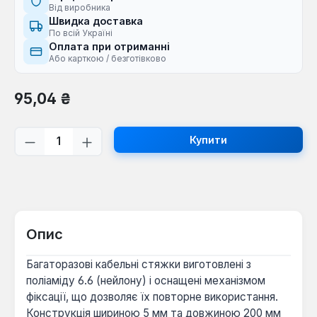
Від виробника
Швидка доставка
По всій Україні
Оплата при отриманні
Або карткою / безготівково
Звичайна ціна:
95,04 ₴
Кількість товару: Введіть потрібну кі
Купити
Опис
Багаторазові кабельні стяжки виготовлені з
поліаміду 6.6 (нейлону) і оснащені механізмом
фіксації, що дозволяє їх повторне використання.
Конструкція шириною 5 мм та довжиною 200 мм