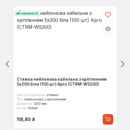
Пропустити галерею продуктів
В наявності
Стяжка нейлонова кабельна з кріпленням
5x200 біла (100 шт) Apro (CTRM-W5200)
Тип обладнання:
стяжка
Тип:
нейлонова з кріпленням
Довжина:
200 мм
Колір:
білий
Звичайна ціна:
118,80 ₴