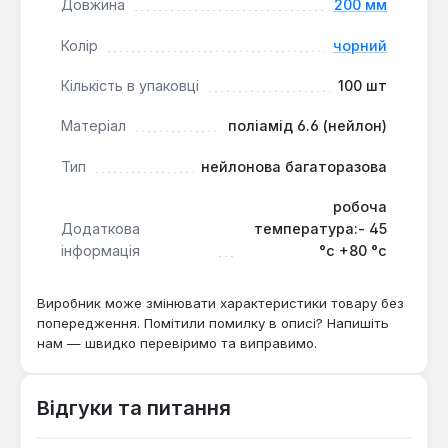
Довжина
200 мм
комп'ютерних мереж або організації домашніх
медіасистем, де потрібна можливість швидкого
Колір
чорний
перерозподілу кабелів.
Кількість в упаковці
100 шт
Матеріал
поліамід 6.6 (нейлон)
Тип
нейлонова багаторазова
робоча
Додаткова
температура:- 45
інформація
°с +80 °с
Виробник може змінювати характеристики товару без
попередження. Помітили помилку в описі? Напишіть
нам — швидко перевіримо та виправимо.
Відгуки та питання