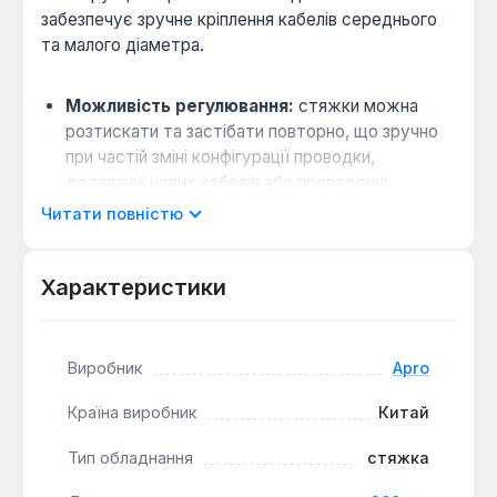
забезпечує зручне кріплення кабелів середнього
та малого діаметра.
Можливість регулювання:
стяжки можна
розтискати та застібати повторно, що зручно
при частій зміні конфігурації проводки,
додаванні нових кабелів або проведенні
тимчасових робіт.
Читати повністю
Висока міцність:
максимальне навантаження
до 22 кг гарантує надійну фіксацію пучків
Характеристики
проводів під час експлуатації.
Стійкість до умов:
діапазон робочих
температур від -45 °C до +80 °C дозволяє
Виробник
Apro
використовувати стяжки в неопалюваних або
технічних приміщеннях.
Країна виробник
Китай
Чорний колір робить їх практичним вибором для
Тип обладнання
стяжка
обладнання, телекомунікаційних шаф,