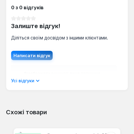
0 з 0 відгуків
Середня оцінка 0 з 5 зірок
Залиште відгук!
Діліться своїм досвідом з іншими клієнтами.
Написати відгук
Відображати рецензії лише поточною
мовою.
Усі відгуки
Схожі товари
Відгуків не знайдено. Поділіться
своїми знаннями з іншими.
Пропустити галерею продуктів