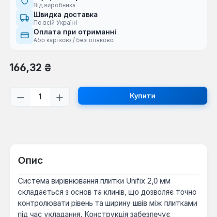
Від виробника
Швидка доставка
По всій Україні
Оплата при отриманні
Або карткою / безготівково
Звичайна ціна:
166,32 ₴
Кількість товару: Введіть потрібну кі
Купити
Опис
Система вирівнювання плитки Unifix 2,0 мм
складається з основ та клинів, що дозволяє точно
контролювати рівень та ширину швів між плитками
під час укладання. Конструкція забезпечує