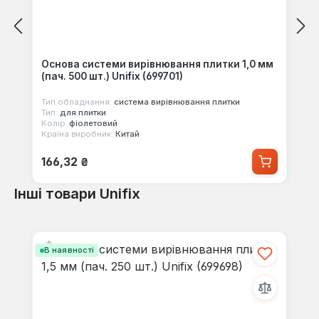
Основа системи вирівнювання плитки 1,0 мм
(пач. 500 шт.) Unifix (699701)
Тип обладнання:
система вирівнювання плитки
Тип:
для плитки
Колір:
фіолетовий
Країна виробник:
Китай
Звичайна ціна:
166,32 ₴
Інші товари Unifix
Пропустити галерею продуктів
В наявності