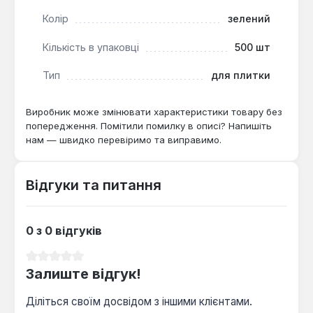
Простота використання:
основи легко
встановлюються під плитку, а після
Колір
зелений
затвердіння розчинної суміші їхні верхні частини
Кількість в упаковці
500 шт
відламуються, залишаючи чисту поверхню
швів.
Тип
для плитки
Система Unifix призначена для використання при
Виробник може змінювати характеристики товару без
внутрішніх та зовнішніх облицювальних роботах.
попередження. Помітили помилку в описі? Напишіть
Вона є практичним інструментом для професійних
нам — швидко перевіримо та виправимо.
плиточників, які прагнуть підвищити точність та
швидкість монтажу, а також для домашніх
Відгуки та питання
майстрів, що виконують ремонт самостійно та
цінують акуратний фінальний результат.
0 з 0 відгуків
Середня оцінка 0 з 5 зірок
Залиште відгук!
Діліться своїм досвідом з іншими клієнтами.