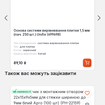
Основа системи вирівнювання плитки 1,5 мм
(пач. 250 шт.) Unifix (699698)
Тип обладнання:
система вирівнювання плитки
Тип:
для плитки
Колір:
червоний
Країна виробник:
Китай
Звичайна ціна:
89,10 ₴
Також вас можуть зацікавити
Пропустити галерею продуктів
В наявності