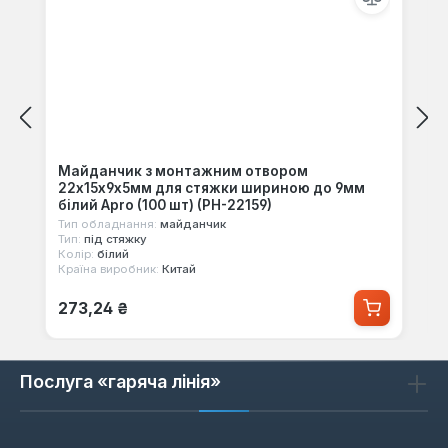
Майданчик з монтажним отвором
22x15x9x5мм для стяжки шириною до 9мм
білий Apro (100 шт) (PH-22159)
Тип обладнання:
майданчик
Тип:
під стяжку
Колір:
білий
Країна виробник:
Китай
Звичайна ціна:
273,24 ₴
Послуга «гаряча лінія»