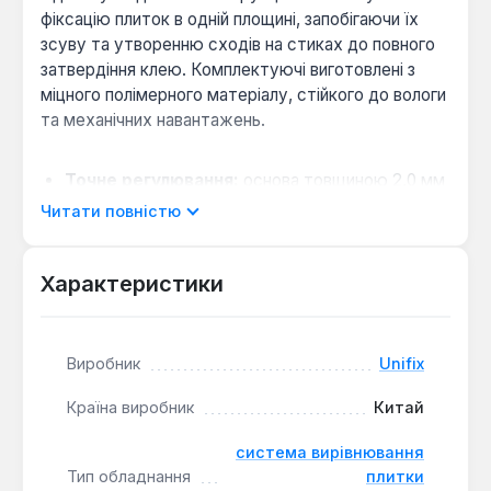
фіксацію плиток в одній площині, запобігаючи їх
зсуву та утворенню сходів на стиках до повного
затвердіння клею. Комплектуючі виготовлені з
міцного полімерного матеріалу, стійкого до вологи
та механічних навантажень.
Точне регулювання:
основа товщиною 2,0 мм
визначає мінімальну відстань між плитками, що
Читати повністю
важливо для створення вузьких та рівномірних
швів.
Характеристики
Універсальність застосування:
система
підходить для укладання керамічної плитки,
керамограніту та клінкеру різних форматів на
підлогу та стіни.
Виробник
Unifix
Ефективність роботи:
використання системи
Країна виробник
Китай
пришвидшує процес укладання та дозволяє
отримати професійний результат навіть при
система вирівнювання
відсутності великого досвіду.
Тип обладнання
плитки