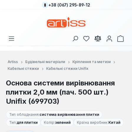
+38 (067) 295-89-12
Перейти до основного вмісту
У вас є 0 у списку
Кош
Artiss
Будівельні матеріали
Кріплення та метизи
Кабельні стяжки
Кабельні стяжки Unifix
Основа системи вирівнювання
плитки 2,0 мм (пач. 500 шт.)
Unifix (699703)
Тип обладнання:
система вирівнювання плитки
Тип:
для плитки
Колір:
зелений
Країна виробник:
Китай