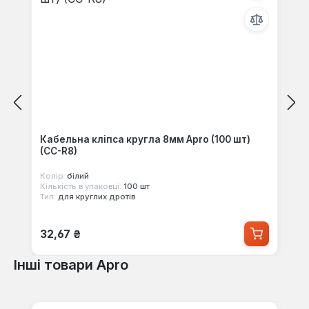
Кабельна кліпса кругла 8мм Apro (100 шт)
(CC-R8)
Колір:
білий
Кількість в упаковці:
100 шт
Тип:
для круглих дротів
Звичайна ціна:
32,67 ₴
Інші товари Apro
Пропустити галерею продуктів