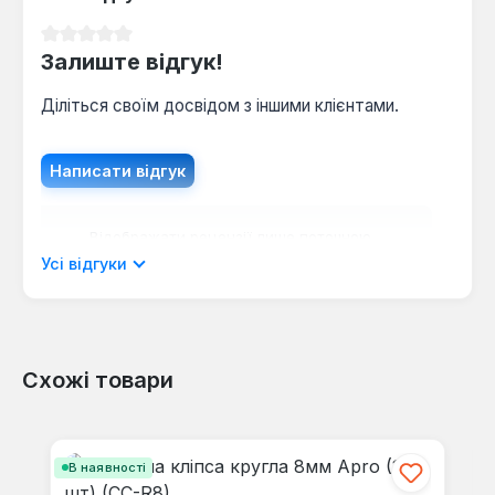
Середня оцінка 0 з 5 зірок
Залиште відгук!
Діліться своїм досвідом з іншими клієнтами.
Написати відгук
Відображати рецензії лише поточною
мовою.
Усі відгуки
Схожі товари
Відгуків не знайдено. Поділіться
своїми знаннями з іншими.
Пропустити галерею продуктів
В наявності