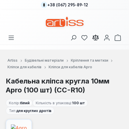
+38 (067) 295-89-12
Перейти до основного вмісту
У вас є 0 у списку
Кош
Artiss
Будівельні матеріали
Кріплення та метизи
Кліпси для кабелів
Кліпси для кабелів Apro
Кабельна кліпса кругла 10мм
Apro (100 шт) (CC-R10)
Колір:
білий
Кількість в упаковці:
100 шт
Тип:
для круглих дротів