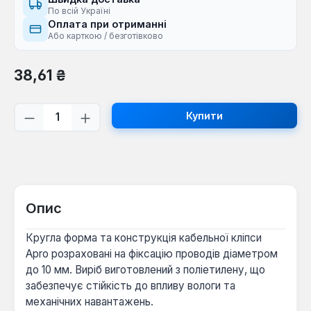
По всій Україні
Оплата при отриманні
Або карткою / безготівково
Звичайна ціна:
38,61 ₴
Кількість товару: Введіть потрібну кі
Купити
Опис
Кругла форма та конструкція кабельної кліпси
Apro розраховані на фіксацію проводів діаметром
до 10 мм. Виріб виготовлений з поліетилену, що
забезпечує стійкість до впливу вологи та
механічних навантажень.