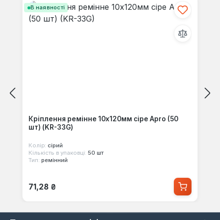
В наявності
Кріплення ремінне 10х120мм сіре Apro (50
шт) (KR-33G)
Колір:
сірий
Кількість в упаковці:
50 шт
Тип:
ремінний
Звичайна ціна:
71,28 ₴