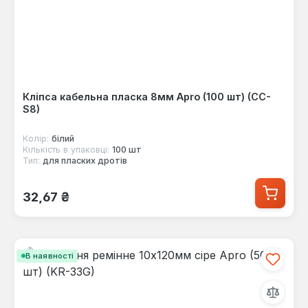
Кліпса кабельна пласка 8мм Apro (100 шт) (CC-
S8)
Колір:
білий
Кількість в упаковці:
100 шт
Тип:
для пласких дротів
Звичайна ціна:
32,67 ₴
В наявності