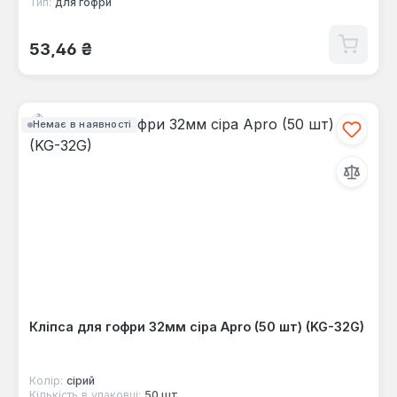
Тип:
для гофри
Звичайна ціна:
53,46 ₴
Немає в наявності
Кліпса для гофри 32мм сіра Apro (50 шт) (KG-32G)
Колір:
сірий
Кількість в упаковці:
50 шт