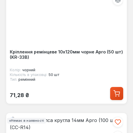
Кріплення ремінцеве 10х120мм чорне Apro (50 шт)
(KR-33B)
Колір:
чорний
Кількість в упаковці:
50 шт
Тип:
ремінний
Звичайна ціна:
71,28 ₴
Немає в наявності