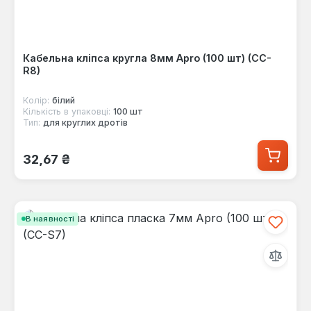
Кабельна кліпса кругла 8мм Apro (100 шт) (CC-
R8)
Колір:
білий
Кількість в упаковці:
100 шт
Тип:
для круглих дротів
Звичайна ціна:
32,67 ₴
В наявності