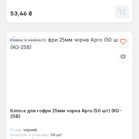
Звичайна ціна:
53,46 ₴
Немає в наявності
Кліпса для гофри 25мм чорна Apro (50 шт) (KG-
25B)
Колір:
чорний
Кількість в упаковці:
50 шт