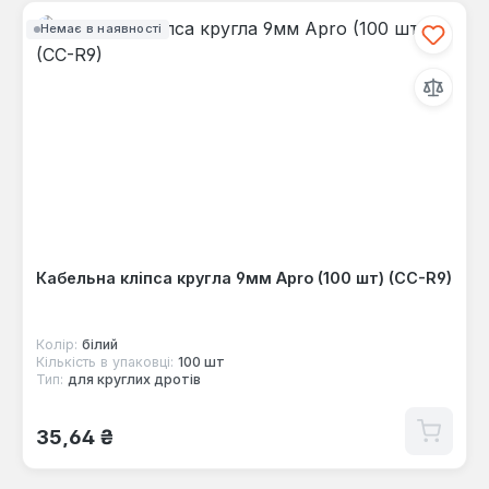
Немає в наявності
Кабельна кліпса кругла 9мм Apro (100 шт) (CC-R9)
Колір:
білий
Кількість в упаковці:
100 шт
Тип:
для круглих дротів
Звичайна ціна:
35,64 ₴