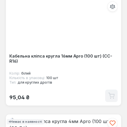
Кабельна кліпса кругла 16мм Apro (100 шт) (CC-
R16)
Колір:
білий
Кількість в упаковці:
100 шт
Тип:
для круглих дротів
Звичайна ціна:
95,04 ₴
Немає в наявності