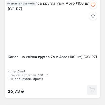
Немає в наявності
Кабельна кліпса кругла 7мм Apro (100 шт) (CC-R7)
Колір:
білий
Кількість в упаковці:
100 шт
Тип:
для круглих дротів
Звичайна ціна:
26,73 ₴