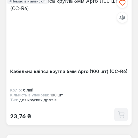
Немає в наявності
Кабельна кліпса кругла 6мм Apro (100 шт) (CC-R6)
Колір:
білий
Кількість в упаковці:
100 шт
Тип:
для круглих дротів
Звичайна ціна:
23,76 ₴