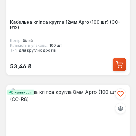
Кабельна кліпса кругла 12мм Apro (100 шт) (CC-
R12)
Колір:
білий
Кількість в упаковці:
100 шт
Тип:
для круглих дротів
Звичайна ціна:
53,46 ₴
В наявності