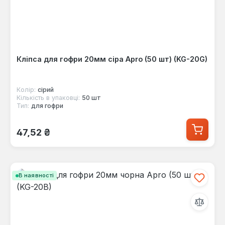
Кліпса для гофри 20мм сіра Apro (50 шт) (KG-20G)
Колір:
сірий
Кількість в упаковці:
50 шт
Тип:
для гофри
Звичайна ціна:
47,52 ₴
В наявності