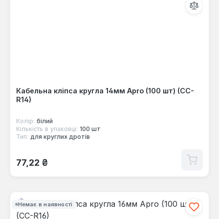
Кабельна кліпса кругла 14мм Apro (100 шт) (CC-
R14)
Колір:
білий
Кількість в упаковці:
100 шт
Тип:
для круглих дротів
Звичайна ціна:
77,22 ₴
Немає в наявності