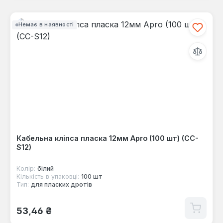
Немає в наявності
Кабельна кліпса пласка 12мм Apro (100 шт) (CC-
S12)
Колір:
білий
Кількість в упаковці:
100 шт
Тип:
для пласких дротів
Звичайна ціна:
53,46 ₴