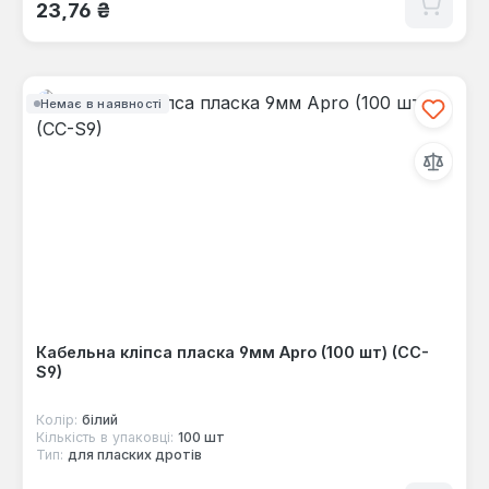
Звичайна ціна:
23,76 ₴
Немає в наявності
Кабельна кліпса пласка 9мм Apro (100 шт) (CC-
S9)
Колір:
білий
Кількість в упаковці:
100 шт
Тип:
для пласких дротів