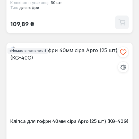
Кількість в упаковці:
50 шт
Тип:
для гофри
Звичайна ціна:
109,89 ₴
Немає в наявності
Кліпса для гофри 40мм сіра Apro (25 шт) (KG-40G)