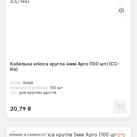
Кабельна кліпса кругла 4мм Apro (100 шт) (CC-
R4)
Колір:
білий
Кількість в упаковці:
100 шт
Тип:
для круглих дротів
Звичайна ціна:
20,79 ₴
Немає в наявності