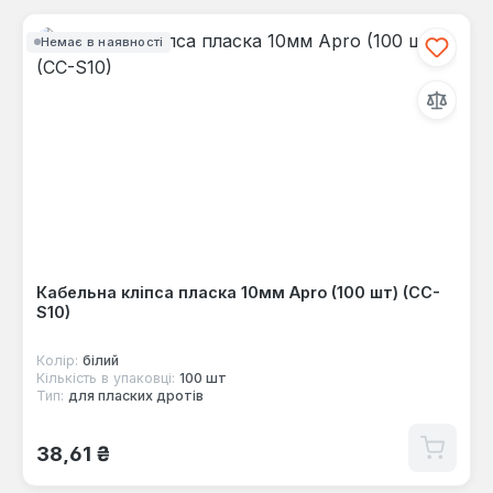
Немає в наявності
Кабельна кліпса пласка 10мм Apro (100 шт) (CC-
S10)
Колір:
білий
Кількість в упаковці:
100 шт
Тип:
для пласких дротів
Звичайна ціна:
38,61 ₴