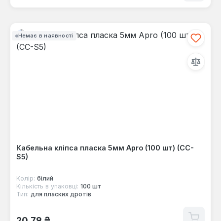
Немає в наявності
Кабельна кліпса пласка 5мм Apro (100 шт) (CC-
S5)
Колір:
білий
Кількість в упаковці:
100 шт
Тип:
для пласких дротів
Звичайна ціна:
20,79 ₴