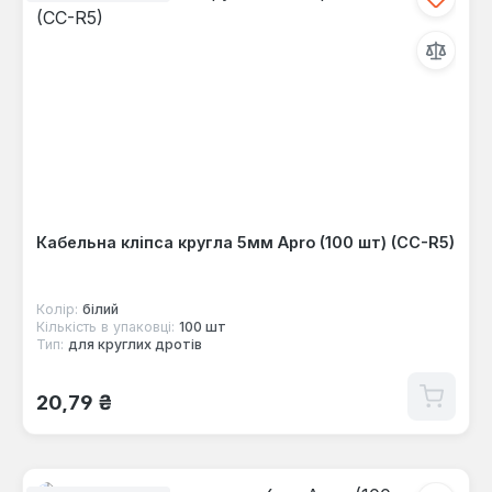
Кабельна кліпса кругла 5мм Apro (100 шт) (CC-R5)
Колір:
білий
Кількість в упаковці:
100 шт
Тип:
для круглих дротів
Звичайна ціна:
20,79 ₴