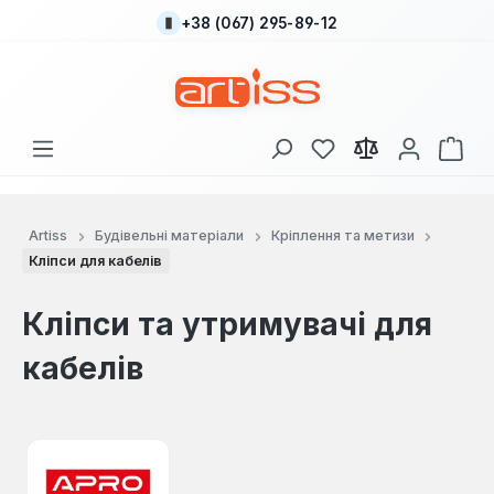
+38 (067) 295-89-12
Перейти до основного вмісту
У вас є 0 у списку
Кош
Artiss
Будівельні матеріали
Кріплення та метизи
Кліпси для кабелів
Кліпси та утримувачі для
кабелів