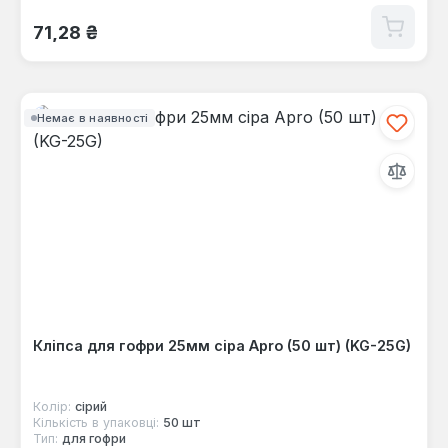
Звичайна ціна:
71,28 ₴
Немає в наявності
Кліпса для гофри 25мм сіра Apro (50 шт) (KG-25G)
Колір:
сірий
Кількість в упаковці:
50 шт
Тип:
для гофри