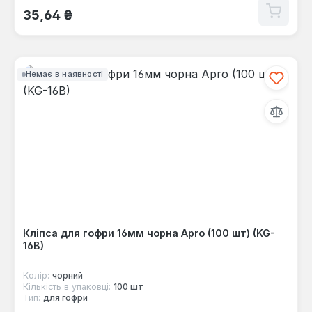
Звичайна ціна:
35,64 ₴
Немає в наявності
Кліпса для гофри 16мм чорна Apro (100 шт) (KG-
16B)
Колір:
чорний
Кількість в упаковці:
100 шт
Тип:
для гофри