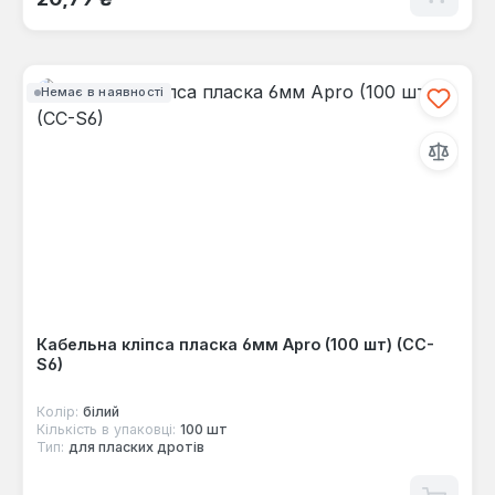
Немає в наявності
Кабельна кліпса пласка 6мм Apro (100 шт) (CC-
S6)
Колір:
білий
Кількість в упаковці:
100 шт
Тип:
для пласких дротів