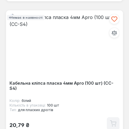
Немає в наявності
Кабельна кліпса пласка 4мм Apro (100 шт) (CC-
S4)
Колір:
білий
Кількість в упаковці:
100 шт
Тип:
для пласких дротів
Звичайна ціна:
20,79 ₴