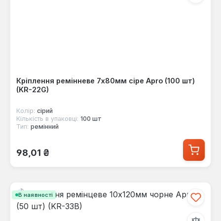
Кріплення ремінневе 7х80мм сіре Apro (100 шт)
(KR-22G)
Колір:
сірий
Кількість в упаковці:
100 шт
Тип:
ремінний
Звичайна ціна:
98,01 ₴
В наявності