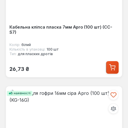
Кабельна кліпса пласка 7мм Apro (100 шт) (CC-
S7)
Колір:
білий
Кількість в упаковці:
100 шт
Тип:
для пласких дротів
Звичайна ціна:
26,73 ₴
В наявності