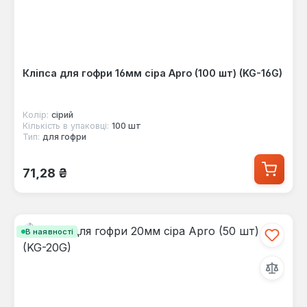
Кліпса для гофри 16мм сіра Apro (100 шт) (KG-16G)
Колір:
сірий
Кількість в упаковці:
100 шт
Тип:
для гофри
Звичайна ціна:
71,28 ₴
В наявності