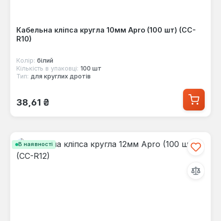
Кабельна кліпса кругла 10мм Apro (100 шт) (CC-
R10)
Колір:
білий
Кількість в упаковці:
100 шт
Тип:
для круглих дротів
Звичайна ціна:
38,61 ₴
В наявності