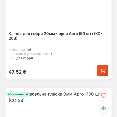
Кліпса для гофри 20мм чорна Apro (50 шт) (KG-
20B)
Колір:
чорний
Кількість в упаковці:
50 шт
Тип:
для гофри
Звичайна ціна:
47,52 ₴
В наявності