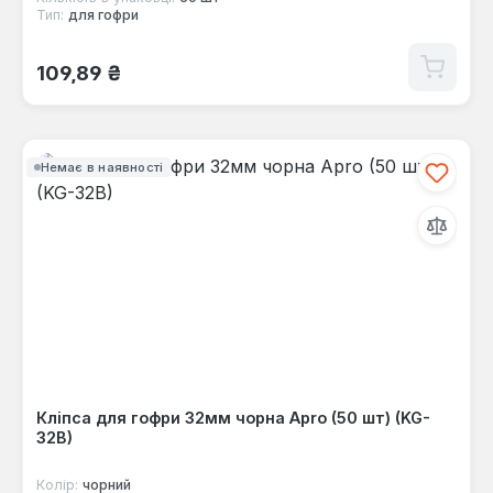
Тип:
для гофри
Звичайна ціна:
109,89 ₴
Немає в наявності
Кліпса для гофри 32мм чорна Apro (50 шт) (KG-
32B)
Колір:
чорний