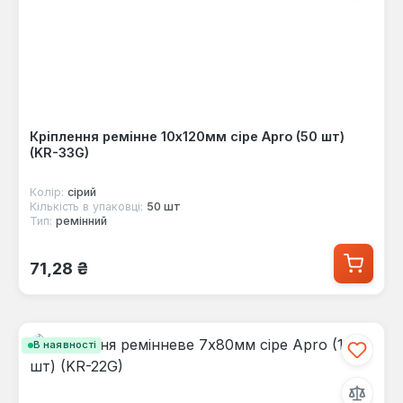
Кріплення ремінне 10х120мм сіре Apro (50 шт)
(KR-33G)
Колір:
сірий
Кількість в упаковці:
50 шт
Тип:
ремінний
Звичайна ціна:
71,28 ₴
В наявності