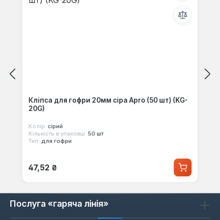
Кліпса для гофри 20мм сіра Apro (50 шт) (KG-
20G)
Колір:
сірий
Кількість в упаковці:
50 шт
Тип:
для гофри
Звичайна ціна:
47,52 ₴
Послуга «гаряча лінія»