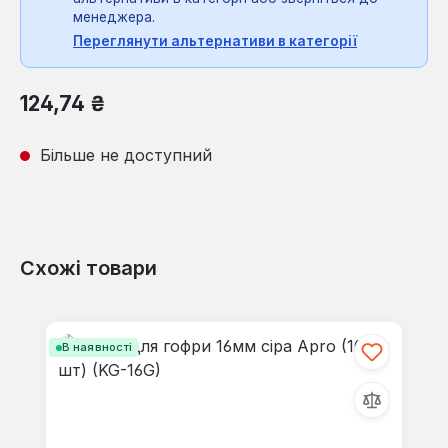
менеджера.
Переглянути альтернативи в категорії
Звичайна ціна:
124,74 ₴
Більше не доступний
Схожі товари
Пропустити галерею продуктів
В наявності