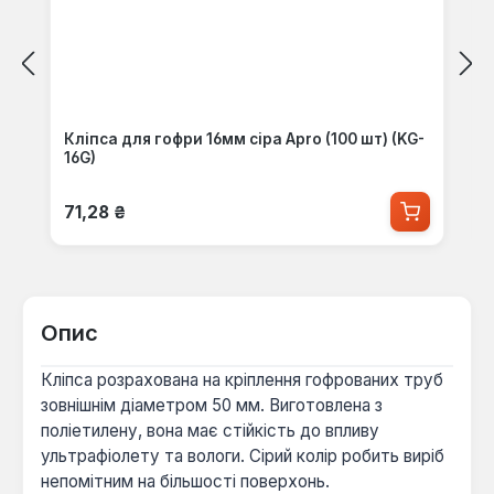
Кліпса для гофри 16мм сіра Apro (100 шт) (KG-
16G)
Звичайна ціна:
71,28 ₴
Опис
Кліпса розрахована на кріплення гофрованих труб
зовнішнім діаметром 50 мм. Виготовлена з
поліетилену, вона має стійкість до впливу
ультрафіолету та вологи. Сірий колір робить виріб
непомітним на більшості поверхонь.