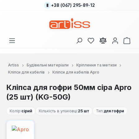
+38 (067) 295-89-12
Перейти до основного вмісту
У вас є 0 у списку
Кош
Artiss
Будівельні матеріали
Кріплення та метизи
Кліпси для кабелів
Кліпси для кабелів Apro
Кліпса для гофри 50мм сіра Apro
(25 шт) (KG-50G)
Колір:
сірий
Кількість в упаковці:
25 шт
Тип:
для гофри