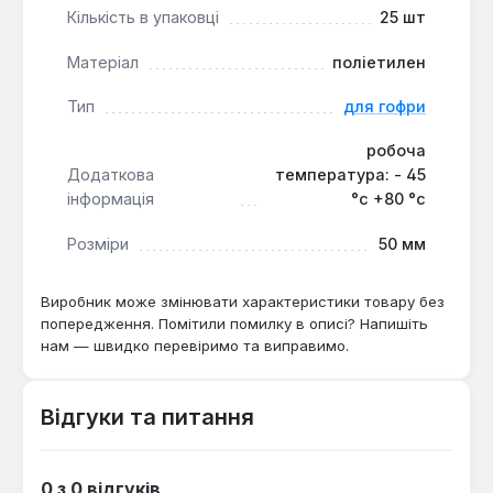
довговічне кріплення труб діаметром 50 мм на
Кількість в упаковці
25 шт
різних типах поверхонь.
Матеріал
поліетилен
Тип
для гофри
робоча
Додаткова
температура: - 45
інформація
°с +80 °с
Розміри
50 мм
Виробник може змінювати характеристики товару без
попередження. Помітили помилку в описі? Напишіть
нам — швидко перевіримо та виправимо.
Відгуки та питання
0 з 0 відгуків