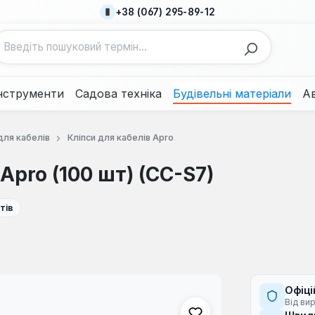
+38 (067) 295-89-12
нструменти
Садова техніка
Будівельні матеріали
А
для кабелів
Кліпси для кабелів Apro
pro (100 шт) (CC-S7)
тів
Офіці
Від ви