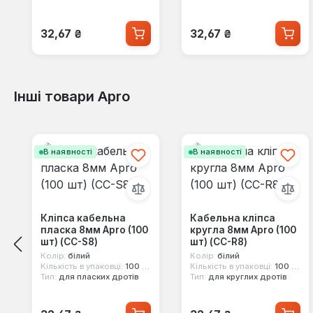
Звичайна ціна:
Звичайна ціна:
32,67 ₴
32,67 ₴
Інші товари Apro
Пропустити галерею продуктів
В наявності
В наявності
Кліпса кабельна
Кабельна кліпса
пласка 8мм Apro (100
кругла 8мм Apro (100
шт) (CC-S8)
шт) (CC-R8)
Колір:
білий
Колір:
білий
Кількість в упаковці:
100 шт
Кількість в упаковці:
100 шт
Тип:
для пласких дротів
Тип:
для круглих дротів
Звичайна ціна:
Звичайна ціна: