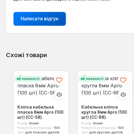
Написати відгук
Схожі товари
Пропустити галерею продуктів
В наявності
В наявності
Кліпса кабельна
Кабельна кліпса
пласка 8мм Apro (100
кругла 8мм Apro (100
шт) (CC-S8)
шт) (CC-R8)
Колір:
білий
Колір:
білий
Кількість в упаковці:
100 шт
Кількість в упаковці:
100 шт
Тип:
для пласких дротів
Тип:
для круглих дротів