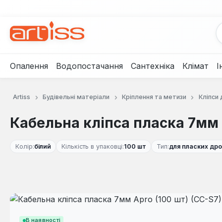
рейти до основного вмісту
Перейти до пошуку
Перейти до основної навігації
Опалення
Водопостачання
Сантехніка
Клімат
І
Artiss
Будівельні матеріали
Кріплення та метизи
Кліпси 
Кабельна кліпса пласка 7мм A
Колір:
білий
Кількість в упаковці:
100 шт
Тип:
для пласких дро
Пропустити галерею зображень
В наявності