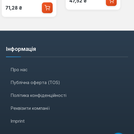
47,52 ₴
Звичайна ціна:
71,28 ₴
Інформація
Про нас
Публічна оферта (TOS)
Політика конфіденційності
Реквізити компанії
Imprint