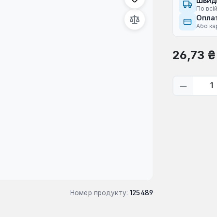
Швид
По всій
Оплат
Або ка
Звичайна ці
26,73 ₴
Кількіс
Номер продукту:
125489