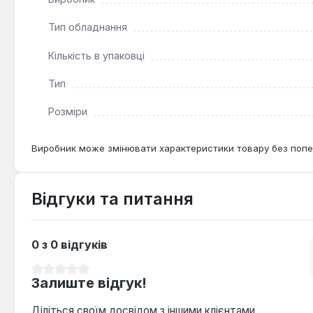
Тип обладнання
Кількість в упаковці
Тип
Розміри
Виробник може змінювати характеристики товару без попе
Відгуки та питання
0 з 0 відгуків
Середня оцінка 0 з 5 зірок
Залиште відгук!
Діліться своїм досвідом з іншими клієнтами.