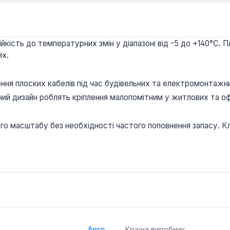
ійкість до температурних змін у діапазоні від -5 до +140°C
ях.
ення плоских кабелів під час будівельних та електромонтажни
ьний дизайн роблять кріплення малопомітним у житлових та о
ого масштабу без необхідності частого поповнення запасу. К
Apro
Країна виробник