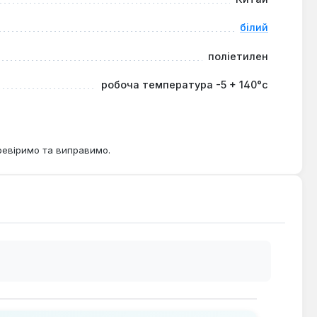
білий
поліетилен
робоча температура -5 + 140°с
ревіримо та виправимо.