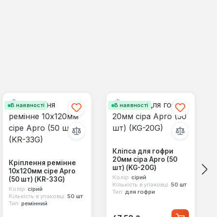
В наявності
В наявності
Кліпса для гофри
20мм сіра Apro (50
Кріплення ремінне
шт) (KG-20G)
10х120мм сіре Apro
Колір:
сірий
(50 шт) (KR-33G)
Кількість в упаковці:
50 шт
Колір:
сірий
Тип:
для гофри
Кількість в упаковці:
50 шт
Тип:
ремінний
Звичайна ціна: