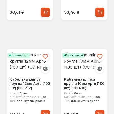
Звичайна ціна:
Звичайна ціна:
38,61 ₴
53,46 ₴
В наявності
В наявності
Кабельна кліпса
Кабельна кліпса
кругла 12мм Apro (100
кругла 10мм Apro (100
шт) (CC-R12)
шт) (CC-R10)
Колір:
білий
Колір:
білий
Кількість в упаковці:
100 шт
Кількість в упаковці:
100 шт
Тип:
для круглих дротів
Тип:
для круглих дротів
Звичайна ціна:
Звичайна ціна: