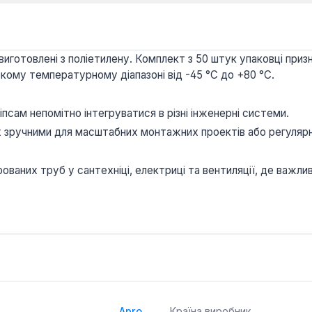
виготовлені з поліетилену. Комплект з 50 штук упаковці при
ому температурному діапазоні від -45 °C до +80 °C.
іпсам непомітно інтегруватися в різні інженерні системи.
 їх зручними для масштабних монтажних проектів або регуляр
рованих труб у сантехніці, електриці та вентиляції, де важли
Apro
Країна виробник