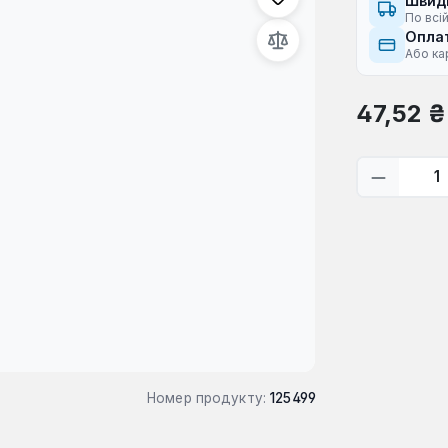
Швид
По всій
Оплат
Або ка
Звичайна ці
47,52 ₴
Кількіс
Номер продукту:
125499