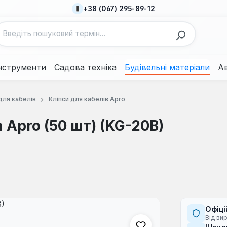
+38 (067) 295-89-12
нструменти
Садова техніка
Будівельні матеріали
А
для кабелів
Кліпси для кабелів Apro
 Apro (50 шт) (KG-20B)
Офіці
Від ви