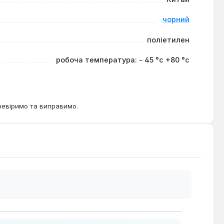
чорний
поліетилен
робоча температура: - 45 °с +80 °с
ревіримо та виправимо.