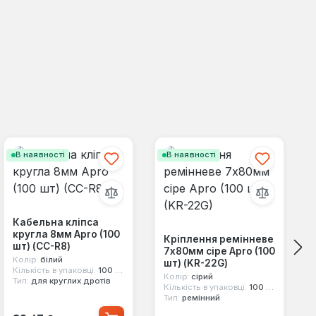
В наявності
В наявності
Кабельна кліпса
кругла 8мм Apro (100
Кріплення ремінневе
шт) (CC-R8)
7х80мм сіре Apro (100
Колір:
білий
шт) (KR-22G)
Кількість в упаковці:
100 шт
Колір:
сірий
Тип:
для круглих дротів
Кількість в упаковці:
100 шт
Тип:
ремінний
Звичайна ціна: