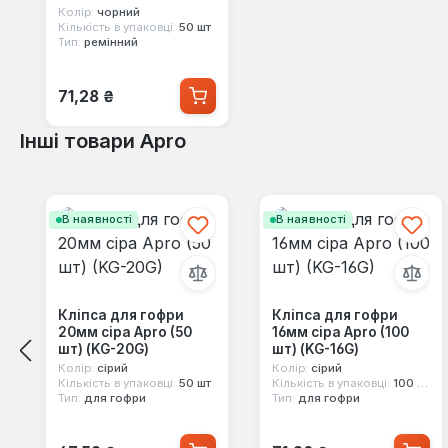
Колір:
чорний
Кількість в упаковці:
50 шт
Тип:
ремінний
Звичайна ціна:
71,28 ₴
Інші товари Apro
Пропустити галерею продуктів
В наявності
В наявності
Кліпса для гофри
Кліпса для гофри
20мм сіра Apro (50
16мм сіра Apro (100
шт) (KG-20G)
шт) (KG-16G)
Колір:
сірий
Колір:
сірий
Кількість в упаковці:
50 шт
Кількість в упаковці:
100 шт
Тип:
для гофри
Тип:
для гофри
Звичайна ціна:
Звичайна ціна: