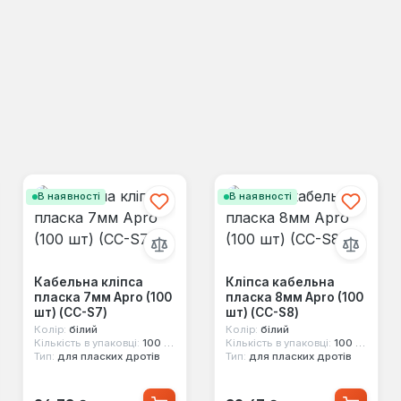
В наявності
В наявності
Кабельна кліпса
Кліпса кабельна
пласка 7мм Apro (100
пласка 8мм Apro (100
шт) (CC-S7)
шт) (CC-S8)
Колір:
білий
Колір:
білий
Кількість в упаковці:
100 шт
Кількість в упаковці:
100 шт
Тип:
для пласких дротів
Тип:
для пласких дротів
Звичайна ціна:
Звичайна ціна: