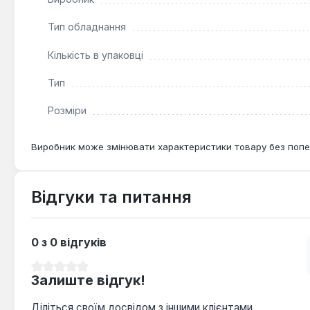
Тип обладнання
Кількість в упаковці
Тип
Розміри
Виробник може змінювати характеристики товару без попе
Відгуки та питання
0 з 0 відгуків
Середня оцінка 0 з 5 зірок
Залиште відгук!
Діліться своїм досвідом з іншими клієнтами.