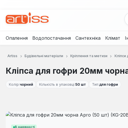
рейти до основного вмісту
Перейти до пошуку
Перейти до основної навігації
Опалення
Водопостачання
Сантехніка
Клімат
І
Artiss
Будівельні матеріали
Кріплення та метизи
Кліпси 
Кліпса для гофри 20мм чорна
Колір:
чорний
Кількість в упаковці:
50 шт
Тип:
для гофри
Пропустити галерею зображень
В наявності