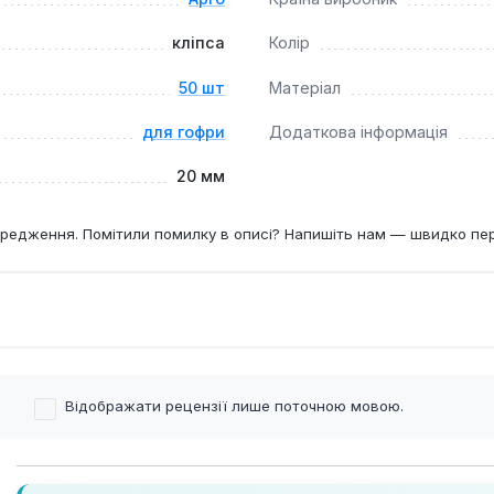
кліпса
Колір
50 шт
Матеріал
для гофри
Додаткова інформація
20 мм
редження. Помітили помилку в описі? Напишіть нам — швидко пе
Відображати рецензії лише поточною мовою.