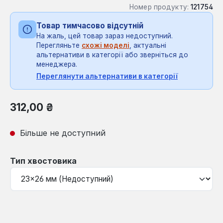
Номер продукту:
121754
Товар тимчасово відсутній
На жаль, цей товар зараз недоступний.
Перегляньте
схожі моделі
, актуальні
альтернативи в категорії або зверніться до
менеджера.
Переглянути альтернативи в категорії
Звичайна ціна:
312,00 ₴
Більше не доступний
Виберіть
Тип хвостовика