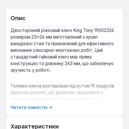
Опис
Двосторонній ріжковий ключ King Tony 19002326
розміром 23×26 мм виготовлений з хром-
ванадієвої сталі та призначений для ефективного
виконання слюсарно-монтажних робіт. Цей
стандартний гайковий ключ має пряму
конструкцію та довжину 263 мм, що забезпечує
зручність у роботі.
Головки ключа розташовані під кутом 15 градусів
відносно рукояті, що дозволяє працювати з
кріпленнями у важкодоступних місцях та
забезпечує оптимальний важіль. Інструмент
Читати повністю
призначений для загвинчування та відгвинчування
гайок, болтів, гвинтів та інших різьбових з'єднань з
шестигранним профілем, що робить його
Характеристики