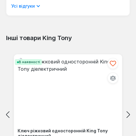
мовою.
Усі відгуки
Інші товари King Tony
Відгуків не знайдено. Поділіться
своїми знаннями з іншими.
Пропустити галерею продуктів
В наявності
Ключ ріжковий односторонній King Tony