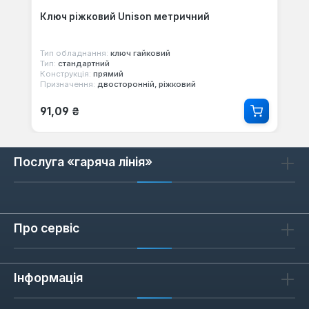
Ключ ріжковий Unison метричний
Тип обладнання:
ключ гайковий
Тип:
стандартний
Конструкція:
прямий
Призначення:
двосторонній, ріжковий
Звичайна ціна:
91,09 ₴
Послуга «гаряча лінія»
Про сервіс
Інформація