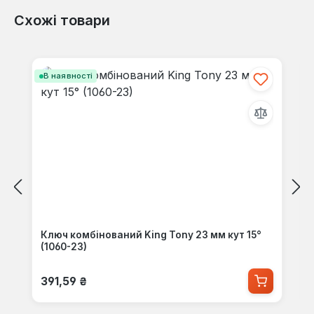
Схожі товари
Пропустити галерею продуктів
В наявності
Ключ комбінований King Tony 23 мм кут 15°
(1060-23)
Звичайна ціна:
391,59 ₴