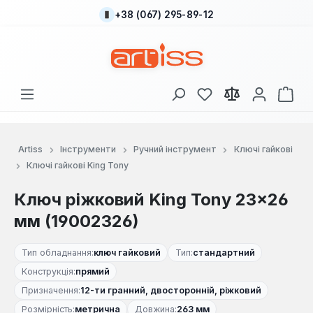
+38 (067) 295-89-12
Перейти до основного вмісту
У вас є 0 у списку
Кош
Artiss
Інструменти
Ручний інструмент
Ключі гайкові
Ключі гайкові King Tony
Ключ ріжковий King Tony 23×26
мм (19002326)
Тип обладнання:
ключ гайковий
Тип:
стандартний
Конструкція:
прямий
Призначення:
12-ти гранний, двосторонній, ріжковий
Розмірність:
метрична
Довжина:
263 мм