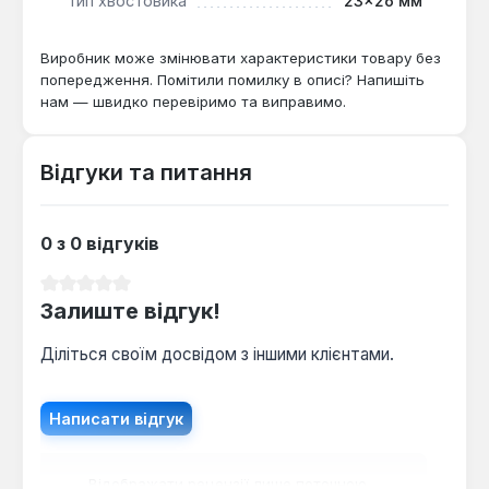
Тип хвостовика
23×26 мм
ефективність при роботі з кріпленнями різних
розмірів.
Виробник може змінювати характеристики товару без
попередження. Помітили помилку в описі? Напишіть
нам — швидко перевіримо та виправимо.
Відгуки та питання
0 з 0 відгуків
Середня оцінка 0 з 5 зірок
Залиште відгук!
Діліться своїм досвідом з іншими клієнтами.
Написати відгук
Відображати рецензії лише поточною