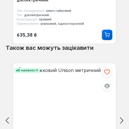
діелектричний
Тип обладнання:
ключ гайковий
Тип:
діелектричний
Конструкція:
прямий
Призначення:
ріжковий, односторонній
Звичайна ціна:
635,38 ₴
Також вас можуть зацікавити
Пропустити галерею продуктів
В наявності