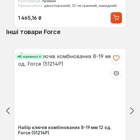
Конструкція:
прямий
Призначення:
двосторонній, 12-ти гранний, накидний
Звичайна ціна:
1 465,16 ₴
Інші товари Force
Пропустити галерею продуктів
В наявності
Набір ключів комбінованих 8-19 мм 12 од.
Force (51214P)