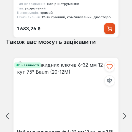
Тип обладнання:
набір інструментів
Тип:
укорочений
Конструкція:
прямий
Призначення:
12-ти гранний, комбінований, двосторонній
Звичайна ціна:
1 683,26 ₴
Також вас можуть зацікавити
Пропустити галерею продуктів
В наявності