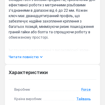
ефективної роботи з метричними різьбовими
з'єднаннями в діапазоні від 6 до 22 мм. Кожен
ключ має дванадцятигранний профіль, що
забезпечує надійне захоплення кріплення з
багатьох позицій, мінімізуючи ризик пошкодження
граней гайки або болта та спрощуючи роботу в
обмеженому просторі.
Інструменти виготовлені з високоякісної хром-
ванадієвої сталі, що гарантує їхню міцність,
Читати повністю
довговічність та стійкість до корозії при
інтенсивному використанні. Пряма конструкція
ключів з кутом нахилу 0° дозволяє застосовувати
Характеристики
їх у ситуаціях, де потрібен прямий доступ до
кріплення, а подовжений тип забезпечує
додатковий важіль для прикладання необхідного
Виробник
Force
зусилля.
Країна виробник
Тайвань