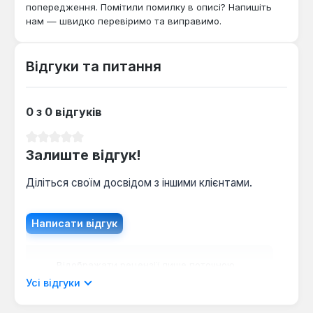
попередження. Помітили помилку в описі? Напишіть
робіт у побуті. Він підходить для завдань, що
нам — швидко перевіримо та виправимо.
вимагають точного та надійного затягування або
відкручування різьбових з'єднань, особливо в
умовах, де потрібен хороший доступ до кріплення
Відгуки та питання
та можливість прикласти значне зусилля.
0 з 0 відгуків
Середня оцінка 0 з 5 зірок
Залиште відгук!
Діліться своїм досвідом з іншими клієнтами.
Написати відгук
Відображати рецензії лише поточною
мовою.
Усі відгуки