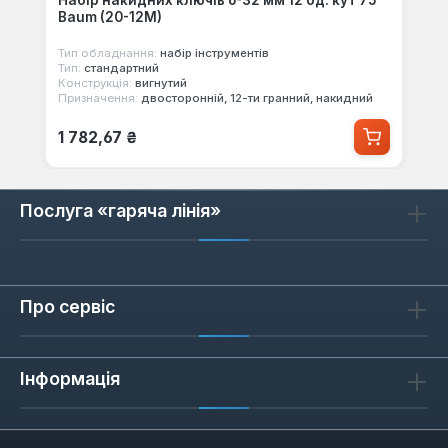
Набір накидних ключів 6-32 мм 12 од. кут 75°
Baum (20-12M)
Тип обладнання:
набір інструментів
Тип:
стандартний
Конструкція:
вигнутий
Призначення:
двосторонній, 12-ти гранний, накидний
Звичайна ціна:
1 782,67 ₴
Послуга «гаряча лінія»
Про сервіс
Інформація