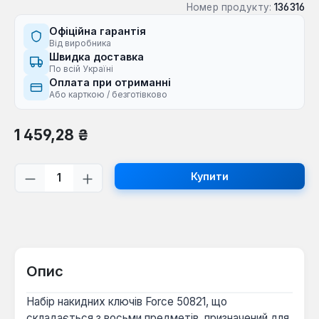
Номер продукту:
136316
Офіційна гарантія
Від виробника
Швидка доставка
По всій Україні
Оплата при отриманні
Або карткою / безготівково
Звичайна ціна:
1 459,28 ₴
Кількість товару: Введіть потрібну кі
Купити
Опис
Набір накидних ключів Force 50821, що
складається з восьми предметів, призначений для