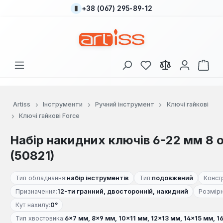
+38 (067) 295-89-12
Перейти до основного вмісту
У вас є 0 у списку
Кош
Artiss
Інструменти
Ручний інструмент
Ключі гайкові
Ключі гайкові Force
Набір накидних ключів 6-22 мм 8 о
(50821)
Тип обладнання:
набір інструментів
Тип:
подовжений
Констр
Призначення:
12-ти гранний, двосторонній, накидний
Розмірн
Кут нахилу:
0°
Тип хвостовика:
6×7 мм, 8×9 мм, 10×11 мм, 12×13 мм, 14×15 мм, 1