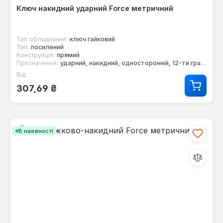
Ключ накидний ударний Force метричний
Тип обладнання:
ключ гайковий
Тип:
посилений
Конструкція:
прямий
Призначення:
ударний, накидний, односторонній, 12-ти гранний
Від
Звичайна ціна:
307,69 ₴
В наявності