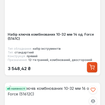
Набір ключів комбінованих 10-32 мм 14 од. Force
(5141C)
Тип обладнання:
набір інструментів
Тип:
стандартний
Конструкція:
прямий
Призначення:
12-ти гранний, комбінований, двосторонній
Звичайна ціна:
3 548,42 ₴
В наявності