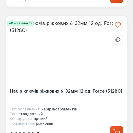
В наявності
Набір ключів ріжкових 6-32мм 12 од. Force (5128C)
Тип обладнання:
набір інструментів
Тип:
стандартний
Конструкція:
прямий
Призначення:
ріжковий
Звичайна ціна: