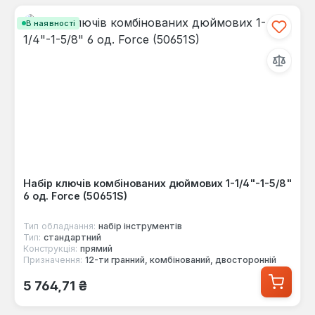
В наявності
Набір ключів комбінованих дюймових 1-1/4"-1-5/8"
6 од. Force (50651S)
Тип обладнання:
набір інструментів
Тип:
стандартний
Конструкція:
прямий
Призначення:
12-ти гранний, комбінований, двосторонній
Звичайна ціна:
5 764,71 ₴