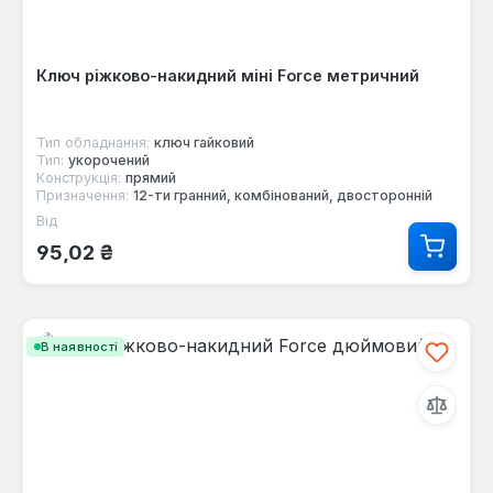
Ключ ріжково-накидний міні Force метричний
Тип обладнання:
ключ гайковий
Тип:
укорочений
Конструкція:
прямий
Призначення:
12-ти гранний, комбінований, двосторонній
Від
Звичайна ціна:
95,02 ₴
В наявності