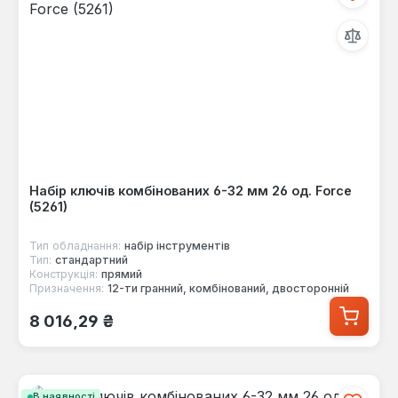
Набір ключів комбінованих 6-32 мм 26 од. Force
(5261)
Тип обладнання:
набір інструментів
Тип:
стандартний
Конструкція:
прямий
Призначення:
12-ти гранний, комбінований, двосторонній
Звичайна ціна:
8 016,29 ₴
В наявності