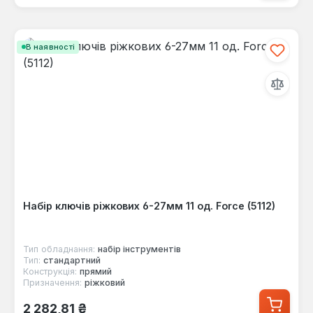
В наявності
Набір ключів ріжкових 6-27мм 11 од. Force (5112)
Тип обладнання:
набір інструментів
Тип:
стандартний
Конструкція:
прямий
Призначення:
ріжковий
Звичайна ціна:
2 282,81 ₴