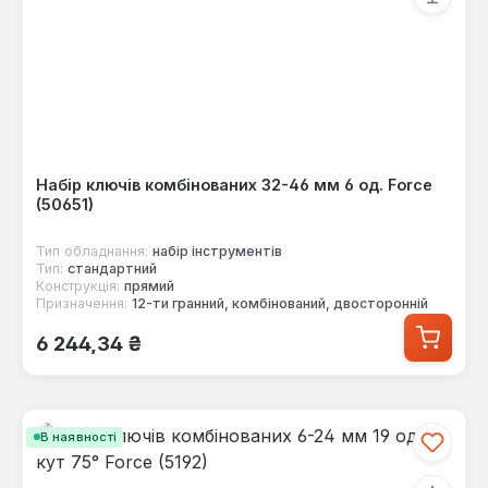
Набір ключів комбінованих 32-46 мм 6 од. Force
(50651)
Тип обладнання:
набір інструментів
Тип:
стандартний
Конструкція:
прямий
Призначення:
12-ти гранний, комбінований, двосторонній
Звичайна ціна:
6 244,34 ₴
В наявності