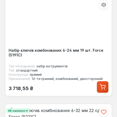
Набір ключів комбінованих 6-24 мм 19 шт. Force
(5191C)
Тип обладнання:
набір інструментів
Тип:
стандартний
Конструкція:
прямий
Призначення:
12-ти гранний, комбінований, двосторонній
Звичайна ціна:
3 718,55 ₴
В наявності