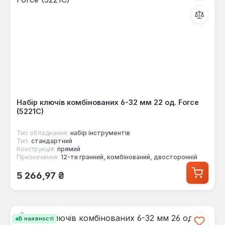
Набір ключів комбінованих 6-32 мм 22 од. Force
(5221C)
Тип обладнання:
набір інструментів
Тип:
стандартний
Конструкція:
прямий
Призначення:
12-ти гранний, комбінований, двосторонній
Звичайна ціна:
5 266,97 ₴
В наявності