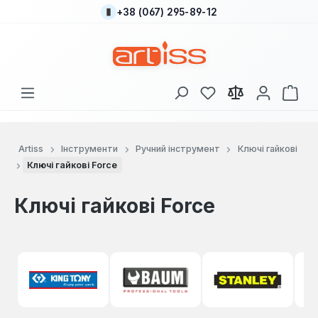
+38 (067) 295-89-12
Перейти до основного вмісту
У вас є 0 у списку
Кош
Artiss
Інструменти
Ручний інструмент
Ключі гайкові
Ключі гайкові Force
Ключі гайкові Force