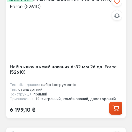
Набір ключів комбінованих 6-32 мм 26 од. Force
(5261C)
Тип обладнання:
набір інструментів
Тип:
стандартний
Конструкція:
прямий
Призначення:
12-ти гранний, комбінований, двосторонній
Звичайна ціна:
6 199,10 ₴