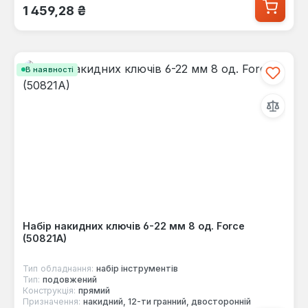
Звичайна ціна:
1 459,28 ₴
В наявності
Набір накидних ключів 6-22 мм 8 од. Force
(50821A)
Тип обладнання:
набір інструментів
Тип:
подовжений
Конструкція:
прямий
Призначення:
накидний, 12-ти гранний, двосторонній