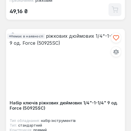
Призначення:
ріжковий
Звичайна ціна:
49,16 ₴
Немає в наявності
Набір ключів ріжкових дюймових 1/4"-1-1/4" 9 од.
Force (50925SC)
Тип обладнання:
набір інструментів
Тип:
стандартний
Конструкція:
прямий