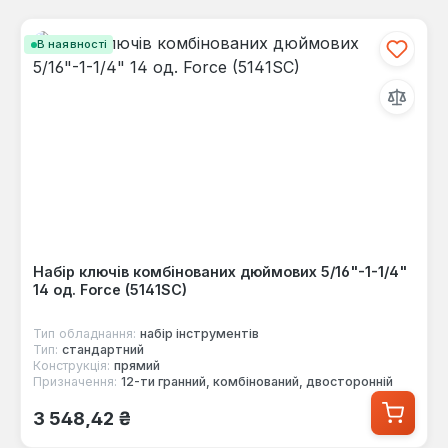
В наявності
Набір ключів комбінованих дюймових 5/16"-1-1/4"
14 од. Force (5141SC)
Тип обладнання:
набір інструментів
Тип:
стандартний
Конструкція:
прямий
Призначення:
12-ти гранний, комбінований, двосторонній
Звичайна ціна:
3 548,42 ₴