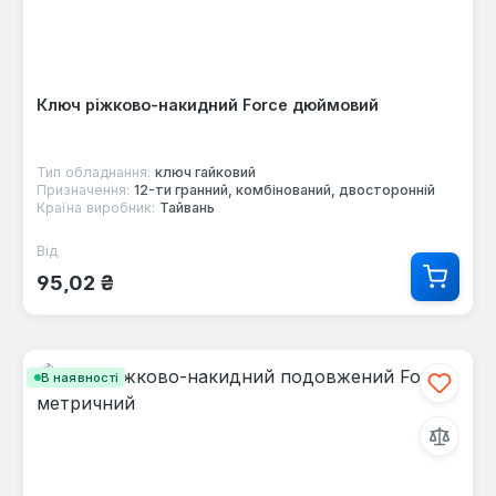
Ключ ріжково-накидний Force дюймовий
Тип обладнання:
ключ гайковий
Призначення:
12-ти гранний, комбінований, двосторонній
Країна виробник:
Тайвань
Від
Звичайна ціна:
95,02 ₴
В наявності