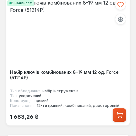
В наявності
Набір ключів комбінованих 8-19 мм 12 од. Force
(51214P)
Тип обладнання:
набір інструментів
Тип:
укорочений
Конструкція:
прямий
Призначення:
12-ти гранний, комбінований, двосторонній
Звичайна ціна:
1 683,26 ₴