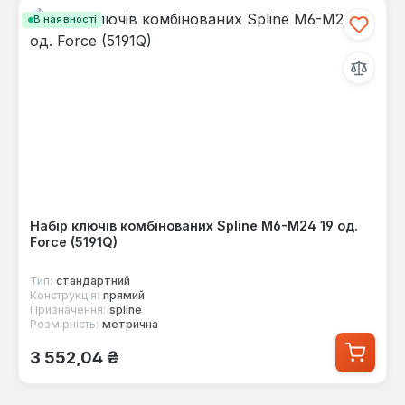
В наявності
Набір ключів комбінованих Spline М6-М24 19 од.
Force (5191Q)
Тип:
стандартний
Конструкція:
прямий
Призначення:
spline
Розмірність:
метрична
Звичайна ціна:
3 552,04 ₴