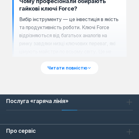
Чому професіонали обирають
гайкові ключі Force?
Вибір інструменту — це інвестиція в якість
та продуктивність роботи. Ключі Force
відрізняються від багатьох аналогів на
ринку завдяки низці ключових переваг, які
цінують майстри по всьому світу. Це не
просто інструмент, а частина обладнання,
що витримує інтенсивні навантаження та
Читати повністю
забезпечує стабільний результат.
Високоякісна сталь:
Виготовлені з
легованої хром-ванадієвої сталі, ключі
Послуга «гаряча лінія»
Force демонструють виняткову міцність
та стійкість до деформацій.
Точність розмірів:
Кожен ключ
калібрується з високою точністю, що
Про сервіс
забезпечує ідеальне прилягання до