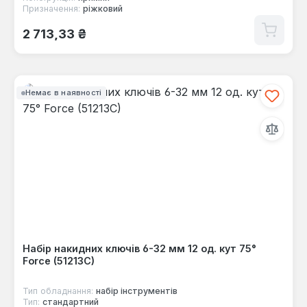
Призначення:
ріжковий
Звичайна ціна:
2 713,33 ₴
Немає в наявності
Набір накидних ключів 6-32 мм 12 од. кут 75°
Force (51213C)
Тип обладнання:
набір інструментів
Тип:
стандартний