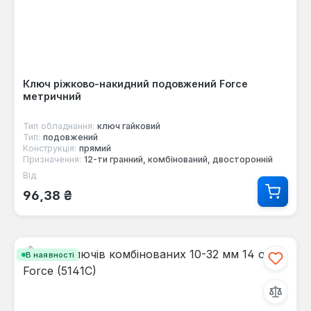
Ключ ріжково-накидний подовжений Force
метричний
Тип обладнання:
ключ гайковий
Тип:
подовжений
Конструкція:
прямий
Призначення:
12-ти гранний, комбінований, двосторонній
Від
Звичайна ціна:
96,38 ₴
В наявності