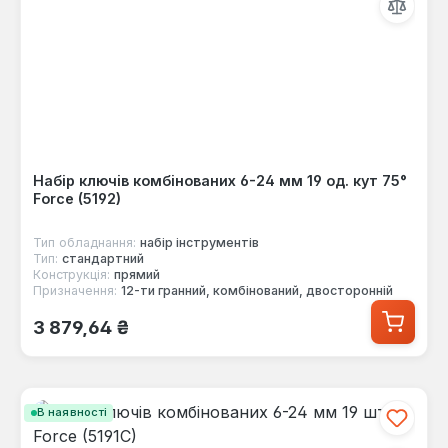
Набір ключів комбінованих 6-24 мм 19 од. кут 75°
Force (5192)
Тип обладнання:
набір інструментів
Тип:
стандартний
Конструкція:
прямий
Призначення:
12-ти гранний, комбінований, двосторонній
Звичайна ціна:
3 879,64 ₴
В наявності