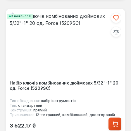
В наявності
Набір ключів комбінованих дюймових 5/32"-1" 20
од. Force (5209SC)
Тип обладнання:
набір інструментів
Тип:
стандартний
Конструкція:
прямий
Призначення:
12-ти гранний, комбінований, двосторонній
Звичайна ціна:
3 622,17 ₴