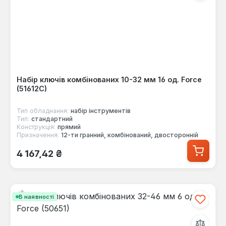
Набір ключів комбінованих 10-32 мм 16 од. Force
(51612C)
Тип обладнання:
набір інструментів
Тип:
стандартний
Конструкція:
прямий
Призначення:
12-ти гранний, комбінований, двосторонній
Звичайна ціна:
4 167,42 ₴
В наявності