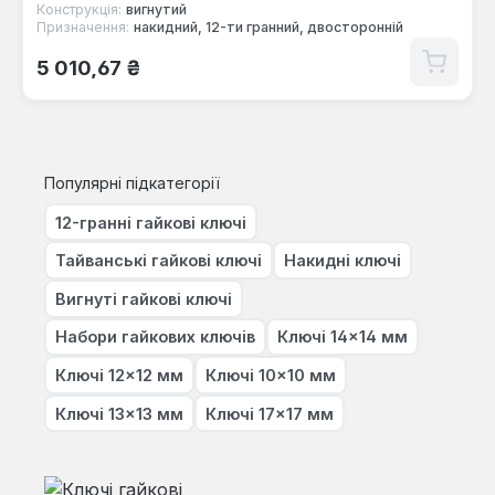
Конструкція:
вигнутий
Призначення:
накидний, 12-ти гранний, двосторонній
Звичайна ціна:
5 010,67 ₴
Популярні підкатегорії
12-гранні гайкові ключі
Тайванські гайкові ключі
Накидні ключі
Вигнуті гайкові ключі
Набори гайкових ключів
Ключі 14×14 мм
Ключі 12×12 мм
Ключі 10×10 мм
Ключі 13×13 мм
Ключі 17×17 мм