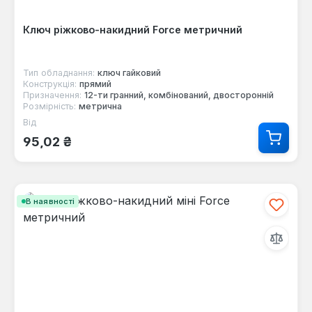
Ключ ріжково-накидний Force метричний
Тип обладнання:
ключ гайковий
Конструкція:
прямий
Призначення:
12-ти гранний, комбінований, двосторонній
Розмірність:
метрична
Від
Звичайна ціна:
95,02 ₴
В наявності