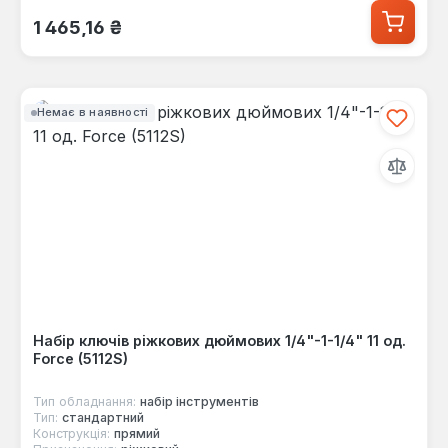
Звичайна ціна:
1 465,16 ₴
Немає в наявності
Набір ключів ріжкових дюймових 1/4"-1-1/4" 11 од.
Force (5112S)
Тип обладнання:
набір інструментів
Тип:
стандартний
Конструкція:
прямий