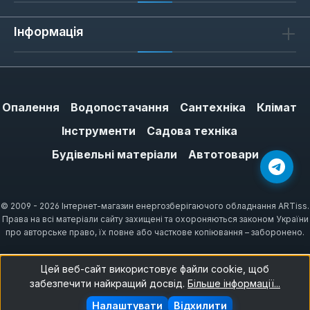
кріплення та мінімізує ризик
Інформація
пошкодження граней.
Антикорозійне покриття:
Захисне
покриття, часто хромоване або матове,
не тільки надає естетичного вигляду,
Опалення
але й ефективно захищає інструмент від
Водопостачання
Сантехніка
Клімат
корозії та агресивних середовищ.
Інструменти
Садова техніка
Ергономічний дизайн:
Рукоятки
Будівельні матеріали
Автотовари
ключів розроблені з урахуванням
анатомії руки, що забезпечує зручний
хват та знижує втому під час тривалої
© 2009 - 2026 Інтернет-магазин енергозберігаючого обладнання ARTiss.
роботи.
Права на всі матеріали сайту захищені та охороняються законом України
про авторське право, їх повне або часткове копіювання – заборонено.
Широкий асортимент для будь-
яких завдань
Цей веб-сайт використовує файли cookie, щоб
забезпечити найкращий досвід.
Більше інформації...
Асортимент гайкових ключів Force вражає
Налаштувати
Відхилити
своєю різноманітністю, дозволяючи