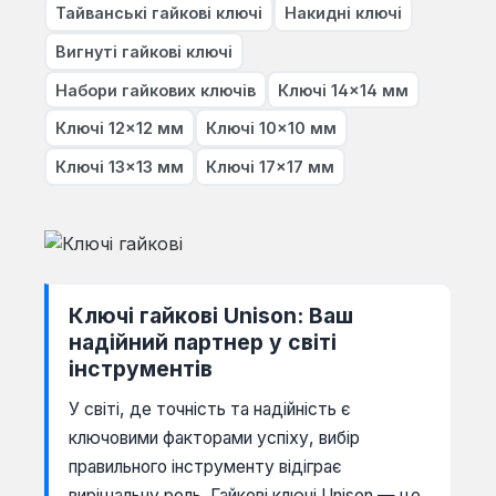
Тайванські гайкові ключі
Накидні ключі
Вигнуті гайкові ключі
Набори гайкових ключів
Ключі 14×14 мм
Ключі 12×12 мм
Ключі 10×10 мм
Ключі 13×13 мм
Ключі 17×17 мм
Ключі гайкові Unison: Ваш
надійний партнер у світі
інструментів
У світі, де точність та надійність є
ключовими факторами успіху, вибір
правильного інструменту відіграє
вирішальну роль. Гайкові ключі Unison — це