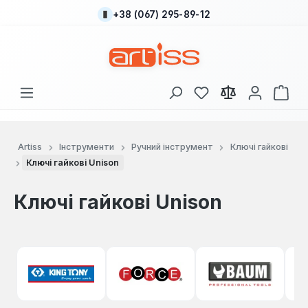
+38 (067) 295-89-12
Перейти до основного вмісту
У вас є 0 у списку
Кош
Artiss
Інструменти
Ручний інструмент
Ключі гайкові
Ключі гайкові Unison
Ключі гайкові Unison