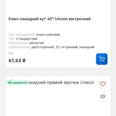
Ключ накидний кут 45° Unison метричний
Тип обладнання:
ключ гайковий
Тип:
стандартний
Конструкція:
вигнутий
Призначення:
двосторонній, 12-ти гранний, накидний
Від
Звичайна ціна:
61,62 ₴
В наявності