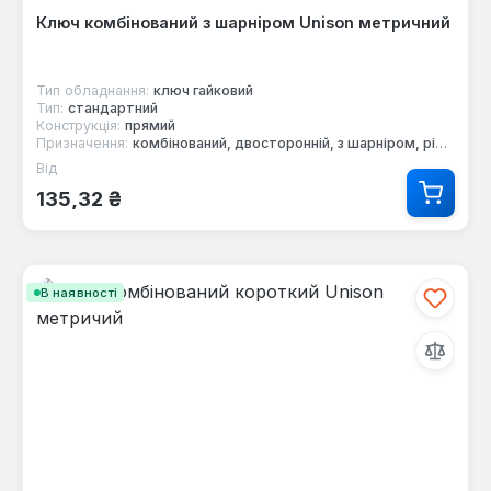
Ключ комбінований з шарніром Unison метричний
Тип обладнання:
ключ гайковий
Тип:
стандартний
Конструкція:
прямий
Призначення:
комбінований, двосторонній, з шарніром, ріжковий, торцевий
Від
Звичайна ціна:
135,32 ₴
В наявності