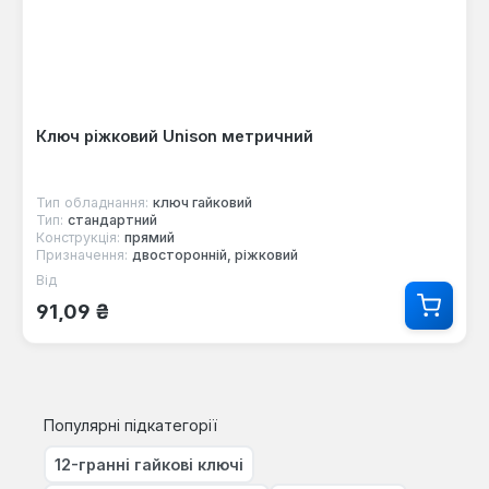
Ключ ріжковий Unison метричний
Тип обладнання:
ключ гайковий
Тип:
стандартний
Конструкція:
прямий
Призначення:
двосторонній, ріжковий
Від
Звичайна ціна:
91,09 ₴
Популярні підкатегорії
12-гранні гайкові ключі