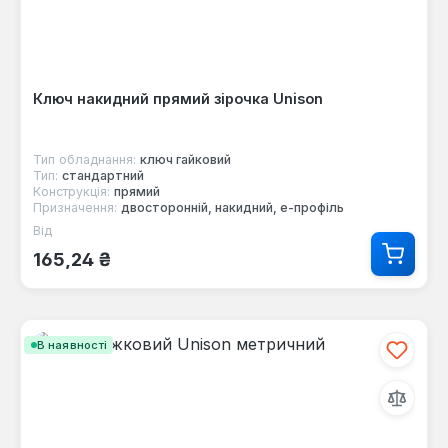
Ключ накидний прямий зірочка Unison
Тип обладнання:
ключ гайковий
Тип:
стандартний
Конструкція:
прямий
Призначення:
двосторонній, накидний, е-профіль
Від
Звичайна ціна:
165,24 ₴
В наявності