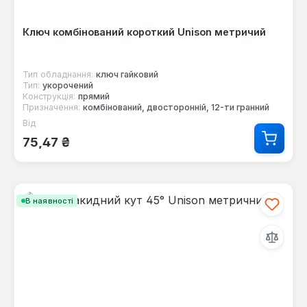
Ключ комбінований короткий Unison метричий
Тип обладнання:
ключ гайковий
Тип:
укорочений
Конструкція:
прямий
Призначення:
комбінований, двосторонній, 12-ти гранний
Від
Звичайна ціна:
75,47 ₴
В наявності