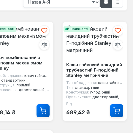
аявності
В наявності
ч комбінований з
аповим механізмом
Ключ гайковий накидний
nley
трубчастий Г-подібний
Stanley метричний
 обладнання:
ключ гайковий
стандартний
Тип обладнання:
ключ гайковий
струкція:
прямий
Тип:
стандартний
значення:
двосторонній, 12-ти гранний, з тріскачкою
Конструкція:
г-подібний
Призначення:
двосторонній, 6-ти гранний
Від
ичайна ціна:
Звичайна ціна:
8,14 ₴
689,42 ₴