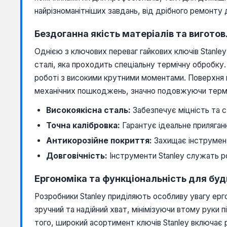
найрізноманітніших завдань, від дрібного ремонту
Бездоганна якість матеріалів та вигото
Однією з ключових переваг гайкових ключів Stanley
сталі, яка проходить спеціальну термічну обробку
роботі з високими крутними моментами. Поверхня к
механічних пошкоджень, значно подовжуючи термі
Високоякісна сталь:
Забезпечує міцність та с
Точна калібровка:
Гарантує ідеальне приляган
Антикорозійне покриття:
Захищає інструмент
Довговічність:
Інструменти Stanley служать ро
Ергономіка та функціональність для буд
Розробники Stanley приділяють особливу увагу ерг
зручний та надійний хват, мінімізуючи втому руки 
того, широкий асортимент ключів Stanley включає р