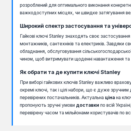
розроблений для оптимального виконання конкретни
важкодоступних місцях, чи швидке затягування вел
Широкий спектр застосування та універ
Гайкові ключі Stanley знаходять своє застосування
монтажників, сантехніків та електриків. Завдяки с
обладнання, обслуговування сільськогосподарської 
чином, щоб витримувати щоденні навантаження та 
Як обрати та де купити ключі Stanley
При виборі гайкових ключів Stanley важливо врахов
окремі ключі, так і цілі набори, що є дуже зручним
перевірених постачальників. Актуальна
ціна
на ключ
пропонують зручні умови
доставки
по всій Україн
перевірену часом та мільйонами користувачів по вс