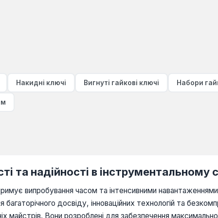
Накидні ключі
Вигнуті гайкові ключі
Набори гай
мм
сті та надійності в інструментальному с
римує випробування часом та інтенсивними навантаженнями, 
ня багаторічного досвіду, інноваційних технологій та безкомп
ніх майстрів. Вони розроблені для забезпечення максимально