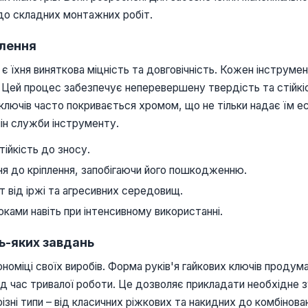
 до складних монтажних робіт.
влення
 є їхня виняткова міцність та довговічність. Кожен інструме
. Цей процес забезпечує неперевершену твердість та стійк
лючів часто покривається хромом, що не тільки надає їм ест
н служби інструменту.
тійкість до зносу.
ня до кріплення, запобігаючи його пошкодженню.
 від іржі та агресивних середовищ.
ками навіть при інтенсивному використанні.
ь-яких завдань
ономіці своїх виробів. Форма руків'я гайкових ключів проду
під час тривалої роботи. Це дозволяє прикладати необхідне 
ізні типи – від класичних ріжкових та накидних до комбінова