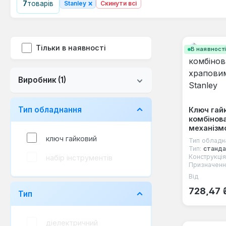
×
7
товарів
Stanley
Скинути всі
Тільки в наявності
В наявност
Виробник
(1)
Тип обладнання
Ключ гай
комбінов
механізм
ключ гайковий
Тип обладн
Тип:
станда
Конструкція
набір інструментів
Призначенн
Від
Звичайна
728,47 
Тип
діелектричний