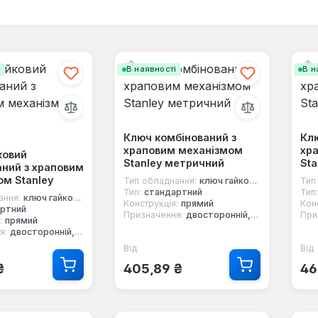
і
В наявності
В н
Ключ комбінований з
Клю
храповим механізмом
хр
ковий
Stanley метричний
Sta
аний з храповим
ом Stanley
Тип обладнання:
ключ гайковий
Тип
Тип:
стандартний
Тип:
ання:
ключ гайковий
Конструкція:
прямий
Кон
ртний
Призначення:
двосторонній, 12-ти гранний, комбінований, з тріскачкою
При
:
прямий
я:
двосторонній, 12-ти гранний, з тріскачкою
Від
Від
 ціна:
Звичайна ціна:
Зв
₴
405,89 ₴
46