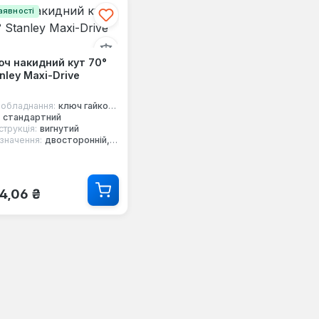
аявності
ч накидний кут 70°
nley Maxi-Drive
 обладнання:
ключ гайковий
стандартний
струкція:
вигнутий
значення:
двосторонній, накидний, 12-ти гранний
ичайна ціна:
4,06 ₴