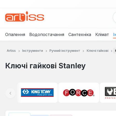
рейти до основного вмісту
Перейти до пошуку
Перейти до основної навігації
Опалення
Водопостачання
Сантехніка
Клімат
І
Artiss
Інструменти
Ручний інструмент
Ключі гайкові
Ключі гайкові Stanley