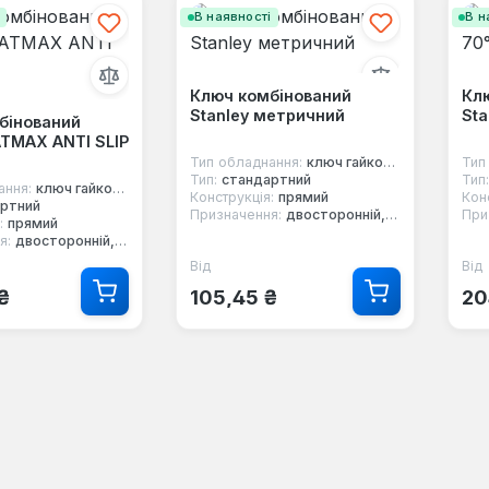
і
В наявності
В н
Ключ комбінований
Клю
Stanley метричний
Sta
бінований
ATMAX ANTI SLIP
Тип обладнання:
ключ гайковий
Тип
Тип:
стандартний
Тип:
ання:
ключ гайковий
Конструкція:
прямий
Кон
ртний
Призначення:
двосторонній, 12-ти гранний, комбінований
При
:
прямий
я:
двосторонній, 12-ти гранний, комбінований
Від
Від
 ціна:
Звичайна ціна:
Зв
₴
105,45 ₴
20