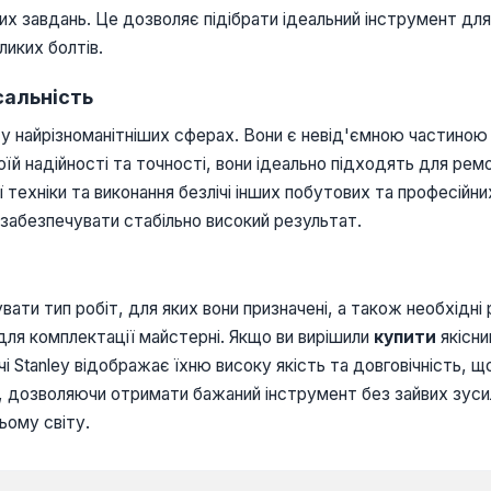
х завдань. Це дозволяє підібрати ідеальний інструмент для 
иких болтів.
сальність
 у найрізноманітніших сферах. Вони є невід'ємною частиною 
воїй надійності та точності, вони ідеально підходять для ре
техніки та виконання безлічі інших побутових та професійни
забезпечувати стабільно високий результат.
увати тип робіт, для яких вони призначені, а також необхідн
 для комплектації майстерні. Якщо ви вирішили
купити
якісни
і Stanley відображає їхню високу якість та довговічність, щ
і, дозволяючи отримати бажаний інструмент без зайвих зусил
ьому світу.