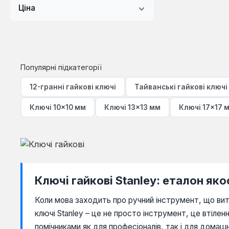
Ціна
Популярні підкатегорії
12-гранні гайкові ключі
Тайванські гайкові ключі
Ключі 10×10 мм
Ключі 13×13 мм
Ключі 17×17 
Ключі гайкові Stanley: еталон яко
Коли мова заходить про ручний інструмент, що вит
ключі Stanley – це не просто інструмент, це втілен
помічниками як для професіоналів, так і для домаш