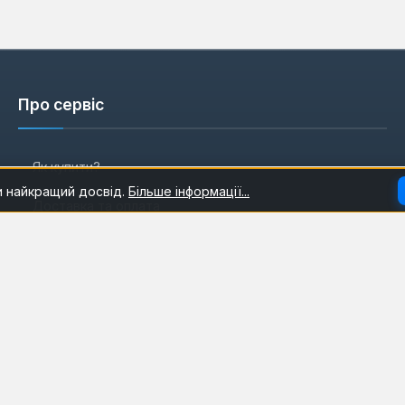
Про сервіс
Як купити?
и найкращий досвід.
Більше інформації...
Доставка та оплата
Гарантія
Контакти
Усі бренди