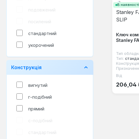
В наявност
подовжений
посилений
стандартний
Ключ ком
Stanley F
укорочений
Тип обладн
Тип:
станда
Конструкція
Конструкція
Призначенн
Від
Звичайна
206,04 
вигнутий
г-подібний
прямий
с-подібний
стандартний