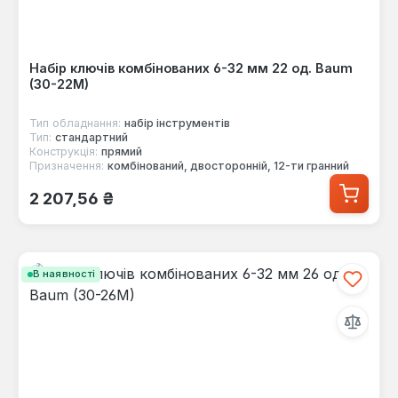
Набір ключів комбінованих 6-32 мм 22 од. Baum
(30-22M)
Тип обладнання:
набір інструментів
Тип:
стандартний
Конструкція:
прямий
Призначення:
комбінований, двосторонній, 12-ти гранний
Звичайна ціна:
2 207,56 ₴
В наявності