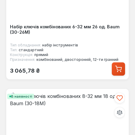
Набір ключів комбінованих 6-32 мм 26 од. Baum
(30-26M)
Тип обладнання:
набір інструментів
Тип:
стандартний
Конструкція:
прямий
Призначення:
комбінований, двосторонній, 12-ти гранний
Звичайна ціна:
3 065,78 ₴
В наявності