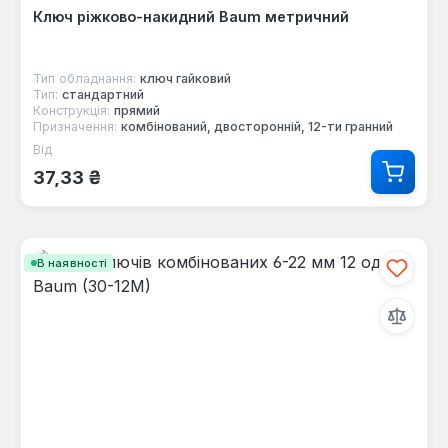
Ключ ріжково-накидний Baum метричний
Тип обладнання:
ключ гайковий
Тип:
стандартний
Конструкція:
прямий
Призначення:
комбінований, двосторонній, 12-ти гранний
Від
Звичайна ціна:
37,33 ₴
В наявності