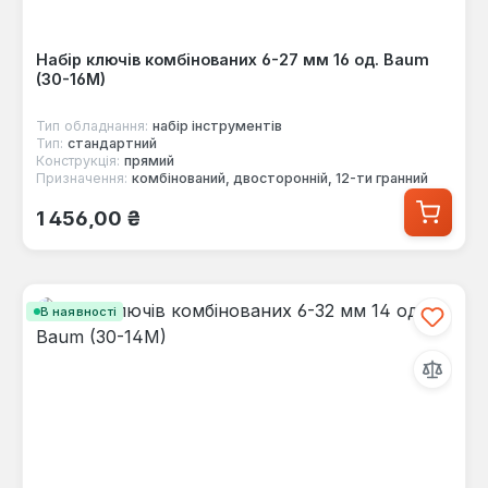
Набір ключів комбінованих 6-27 мм 16 од. Baum
(30-16M)
Тип обладнання:
набір інструментів
Тип:
стандартний
Конструкція:
прямий
Призначення:
комбінований, двосторонній, 12-ти гранний
Звичайна ціна:
1 456,00 ₴
В наявності