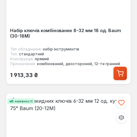
Набір ключів комбінованих 8-32 мм 18 од. Baum
(30-18M)
Тип обладнання:
набір інструментів
Тип:
стандартний
Конструкція:
прямий
Призначення:
комбінований, двосторонній, 12-ти гранний
Звичайна ціна:
1 913,33 ₴
В наявності