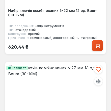
Набір ключів комбінованих 6-22 мм 12 од. Baum
(30-12M)
Тип обладнання:
набір інструментів
Тип:
стандартний
Конструкція:
прямий
Призначення:
комбінований, двосторонній, 12-ти гранний
Звичайна ціна:
620,44 ₴
В наявності