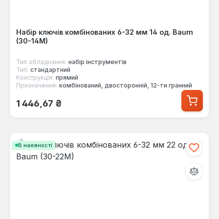
Набір ключів комбінованих 6-32 мм 14 од. Baum
(30-14M)
Тип обладнання:
набір інструментів
Тип:
стандартний
Конструкція:
прямий
Призначення:
комбінований, двосторонній, 12-ти гранний
Звичайна ціна:
1 446,67 ₴
В наявності