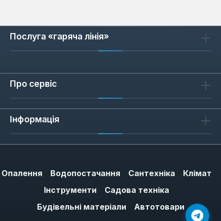
Основні переваги, що виділяють інструмент
Baum:
Послуга «гаряча лінія»
Високоякісні матеріали:
Виготовлені з
легованої хромованадієвої сталі, ключі
Baum демонструють виняткову
міцність, стійкість до деформації та
Про сервіс
корозії, що гарантує їх тривалий термін
служби навіть в агресивних умованих.
Інформація
Точність виготовлення:
Ідеальна
калібровка розмірів забезпечує щільне
прилягання до кріплення, мінімізуючи
ризик пошкодження граней гайок та
болтів.
Опалення
Водопостачання
Сантехніка
Клімат
Ергономічний дизайн:
Продумана
Інструменти
Садова техніка
форма рукояток та оптимальний
Будівельні матеріали
Автотовари
розподіл ваги дозволяють працювати