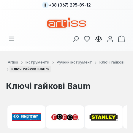
+38 (067) 295-89-12
Перейти до основного вмісту
У вас є 0 у списку
Кош
Artiss
Інструменти
Ручний інструмент
Ключі гайкові
Ключі гайкові Baum
Ключі гайкові Baum