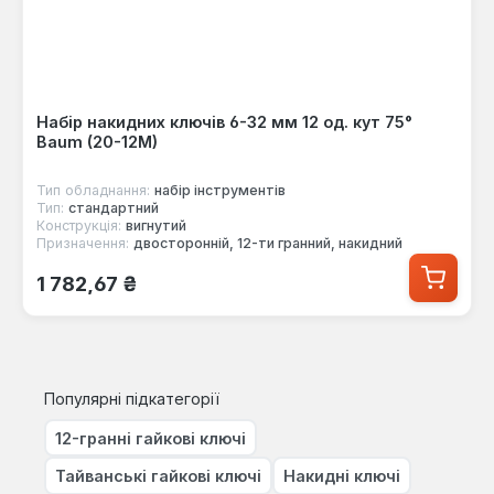
Набір накидних ключів 6-32 мм 12 од. кут 75°
Baum (20-12M)
Тип обладнання:
набір інструментів
Тип:
стандартний
Конструкція:
вигнутий
Призначення:
двосторонній, 12-ти гранний, накидний
Звичайна ціна:
1 782,67 ₴
Популярні підкатегорії
12-гранні гайкові ключі
Тайванські гайкові ключі
Накидні ключі