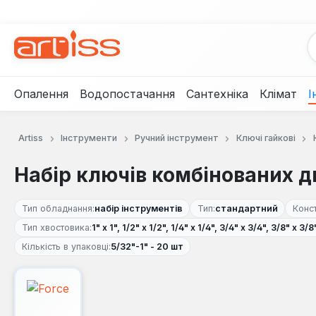
рейти до основного вмісту
Перейти до пошуку
Перейти до основної навігації
Опалення
Водопостачання
Сантехніка
Клімат
І
Artiss
Інструменти
Ручний інструмент
Ключі гайкові
Набір ключів комбінованих дю
Тип обладнання:
набір інструментів
Тип:
стандартний
Конст
Тип хвостовика:
1" х 1", 1/2" х 1/2", 1/4" х 1/4", 3/4" х 3/4", 3/8" х 3
Кількість в упаковці:
5/32"-1" - 20 шт