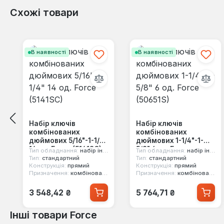
Схожі товари
Пропустити галерею продуктів
В наявності
В наявності
Набір ключів
Набір ключів
комбінованих
комбінованих
дюймових 5/16"-1-1/4"
дюймових 1-1/4"-1-
14 од. Force (5141SC)
5/8" 6 од. Force
Тип обладнання:
набір інструментів
Тип обладнання:
набір інструментів
(50651S)
Тип:
стандартний
Тип:
стандартний
Конструкція:
прямий
Конструкція:
прямий
Призначення:
комбінований, двосторонній, 12-ти гранний
Призначення:
комбінований, двосторонній, 12-ти гранний
Звичайна ціна:
Звичайна ціна:
3 548,42 ₴
5 764,71 ₴
Інші товари Force