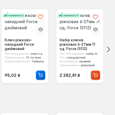
В наявності
В наявності
Ключ ріжково-
Набір ключів
накидний Force
ріжкових 6-27мм 11
дюймовий
од. Force (5112)
Тип обладнання:
ключ гайковий
Тип обладнання:
набір інструментів
Призначення:
12-ти гранний, комбінований, двосторонній
Тип:
стандартний
Країна виробник:
Тайвань
Конструкція:
прямий
Призначення:
ріжковий
Звичайна ціна:
Звичайна ціна:
95,02 ₴
2 282,81 ₴