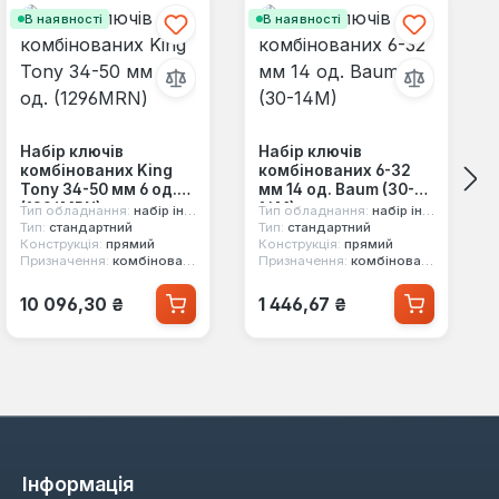
В наявності
В наявності
Набір ключів
Набір ключів
комбінованих King
комбінованих 6-32
Tony 34-50 мм 6 од.
мм 14 од. Baum (30-
(1296MRN)
14M)
Тип обладнання:
набір інструментів
Тип обладнання:
набір інструментів
Тип:
стандартний
Тип:
стандартний
Конструкція:
прямий
Конструкція:
прямий
Призначення:
комбінований, двосторонній, 12-ти гранний
Призначення:
комбінований, двосторонній, 12-ти гранний
Звичайна ціна:
Звичайна ціна:
10 096,30 ₴
1 446,67 ₴
Інформація