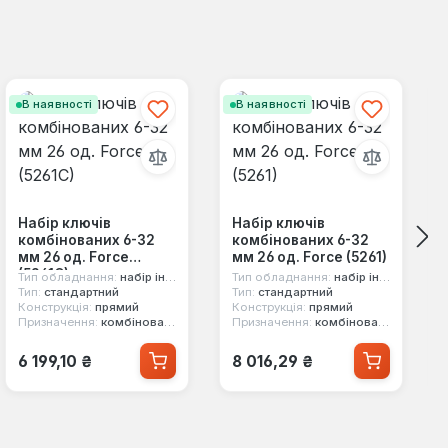
В наявності
В наявності
Набір ключів
Набір ключів
комбінованих 6-32
комбінованих 6-32
мм 26 од. Force
мм 26 од. Force (5261)
(5261C)
Тип обладнання:
набір інструментів
Тип обладнання:
набір інструментів
Тип:
стандартний
Тип:
стандартний
Конструкція:
прямий
Конструкція:
прямий
Призначення:
комбінований, двосторонній, 12-ти гранний
Призначення:
комбінований, двосторонній, 12-ти гранний
Звичайна ціна:
Звичайна ціна:
6 199,10 ₴
8 016,29 ₴