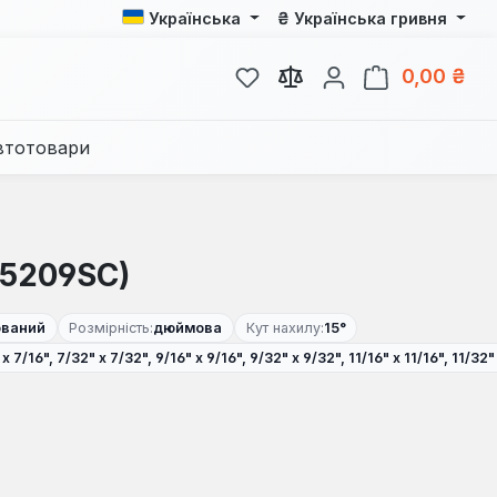
₴
Українська
Українська гривня
У вас є 0 у списку бажань
Кош
0,00 ₴
втотовари
(5209SC)
ований
Розмірність:
дюймова
Кут нахилу:
15°
16" х 7/16", 7/32" х 7/32", 9/16" х 9/16", 9/32" х 9/32", 11/16" х 11/16", 11/3