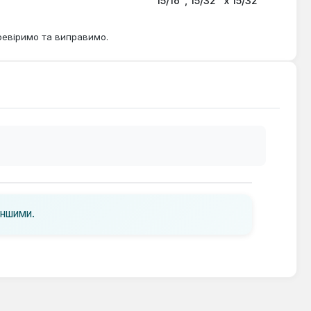
15/16", 15/32" х 15/32"
ревіримо та виправимо.
іншими.