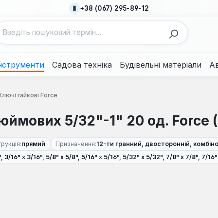
+38 (067) 295-89-12
нструменти
Садова техніка
Будівельні матеріали
А
Ключі гайкові Force
ймових 5/32"-1" 20 од. Force 
рукція:
прямий
Призначення:
12-ти гранний, двосторонній, комбін
/8", 3/16" х 3/16", 5/8" х 5/8", 5/16" х 5/16", 5/32" х 5/32", 7/8" х 7/8", 7/