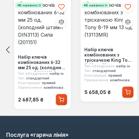
В наявності
В наявності
Набір ключів
комбінованих з
Набір ключів
тріскачкою King Tony
комбінованих 6-32
8-19 мм 13 од.
Тип обладнання:
набір інструментів
мм 25 од. (холодний
(13113MR)
Тип:
стандартний
штамп DIN3113) Сила
Тип обладнання:
набір інструментів
Конструкція:
прямий
(201151)
Тип:
стандартний
Призначення:
комбінований, двосторонній, 12-ти гранний, з тріскачкою
Конструкція:
прямий
Призначення:
комбінований, двосторонній, 12-ти гранний
Звичайна ціна:
5 658,05 ₴
Звичайна ціна:
2 687,85 ₴
Послуга «гаряча лінія»