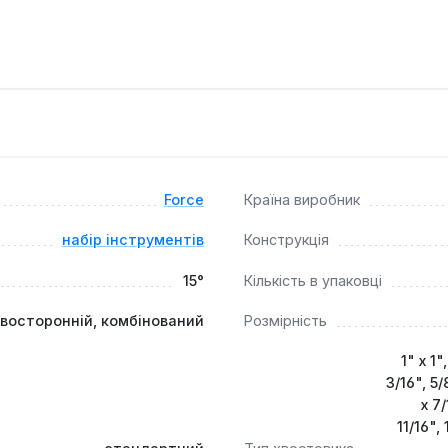
частини забезпечує міцне зчеплення з кріпленням, запобігаю
 конструкція ключів полегшують доступ до кріплень у склад
печує порядок та легкий доступ до кожного ключа, а також
та аматорів, які працюють з дюймовими кріпленнями. Він іде
, де потрібна точність та довговічність інструменту. Вироб
Force
Країна виробник
набір інструментів
Конструкція
15°
Кількість в упаковці
двосторонній, комбінований
Розмірність
1" х 1"
3/16", 5/
х 7/
11/16",