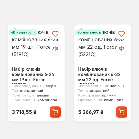
В наявності
В наявності
Набір ключів
Набір ключів
комбінованих 6-24
комбінованих 6-32
мм 19 шт. Force
мм 22 од. Force
(5191C)
(5221C)
Тип обладнання:
набір інструментів
Тип обладнання:
набір інструментів
Тип:
стандартний
Тип:
стандартний
Конструкція:
прямий
Конструкція:
прямий
Призначення:
комбінований, двосторонній, 12-ти гранний
Призначення:
комбінований, двосторонній, 12-ти гранний
Звичайна ціна:
Звичайна ціна:
3 718,55 ₴
5 266,97 ₴