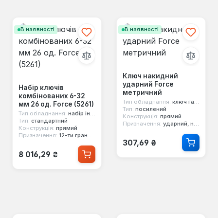
В наявності
В наявності
Ключ накидний
ударний Force
Набір ключів
метричний
комбінованих 6-32
Тип обладнання:
ключ гайковий
мм 26 од. Force (5261)
Тип:
посилений
Тип обладнання:
набір інструментів
Конструкція:
прямий
Тип:
стандартний
Призначення:
ударний, накидний, односторонній, 12-ти гранний
Конструкція:
прямий
Призначення:
12-ти гранний, комбінований, двосторонній
Звичайна ціна:
307,69 ₴
Звичайна ціна:
8 016,29 ₴