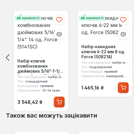
Пропустити галерею продуктів
В наявності
В наявності
Набір накидних
ключів 6-22 мм 8 од.
Force (50821A)
Набір ключів
Тип обладнання:
набір інструментів
комбінованих
Тип:
подовжений
дюймових 5/16"-1-1/4"
Конструкція:
прямий
14 од. Force (5141SC)
Призначення:
накидний, 12-ти гранний, двосторонній
Тип обладнання:
набір інструментів
Тип:
стандартний
Звичайна ціна:
Конструкція:
прямий
1 465,16 ₴
Призначення:
12-ти гранний, комбінований, двосторонній
Звичайна ціна:
3 548,42 ₴
Також вас можуть зацікавити
Пропустити галерею продуктів