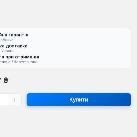
йна гарантія
робника
ка доставка
 Україні
а при отриманні
рткою / безготівково
на:
7 ₴
ть товару: Введіть потрібну кількість
Купити