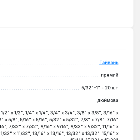
чи його пошкодженню.
них умовах.
 зручне транспортування.
ально підходить для використання в автомайстернях,
ництво в Тайвані компанією Force підтверджує високі
Тайвань
прямий
5/32"-1" - 20 шт
дюймова
, 1/2" х 1/2", 1/4" х 1/4", 3/4" х 3/4", 3/8" х 3/8", 3/16" х
8" х 5/8", 5/16" х 5/16", 5/32" х 5/32", 7/8" х 7/8", 7/16"
16", 7/32" х 7/32", 9/16" х 9/16", 9/32" х 9/32", 11/16" х
 11/32" х 11/32", 13/16" х 13/16", 13/32" х 13/32", 15/16" х