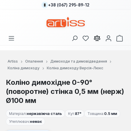
+38 (067) 295-89-12
Перейти до основного вмісту
У вас є 0 у списку
Кош
Artiss
Опалення
Димоходи та димовідведення
Коліна димоходу
Коліна димоходу Версія-Люкс
Коліно димохідне 0-90°
(поворотне) стінка 0,5 мм (нерж)
Ø100 мм
Матеріал:
нержавіюча сталь
Кут:
87°
Товщина:
0.5 мм
Утеплювач:
немає