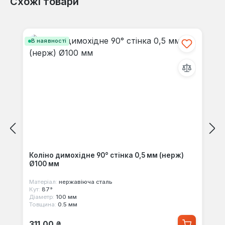
Схожі товари
Відгуків не знайдено. Поділіться
своїми знаннями з іншими.
Пропустити галерею продуктів
В наявності
Коліно димохідне 90° стінка 0,5 мм (нерж)
Ø100 мм
Матеріал:
нержавіюча сталь
Кут:
87°
Діаметр:
100 мм
Товщина:
0.5 мм
Звичайна ціна:
311,00 ₴