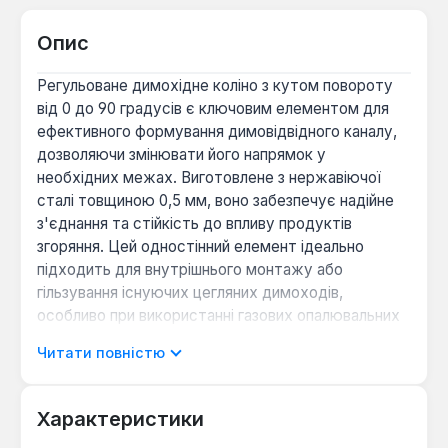
Опис
Регульоване димохідне коліно з кутом повороту
від 0 до 90 градусів є ключовим елементом для
ефективного формування димовідвідного каналу,
дозволяючи змінювати його напрямок у
необхідних межах. Виготовлене з нержавіючої
сталі товщиною 0,5 мм, воно забезпечує надійне
з'єднання та стійкість до впливу продуктів
згоряння. Цей одностінний елемент ідеально
підходить для внутрішнього монтажу або
гільзування існуючих цегляних димоходів,
особливо при використанні газових опалювальних
приладів.
Читати повністю
Конструкція коліна діаметром 100 мм розроблена
для забезпечення гнучкості при монтажі,
Характеристики
дозволяючи обходити архітектурні перешкоди та