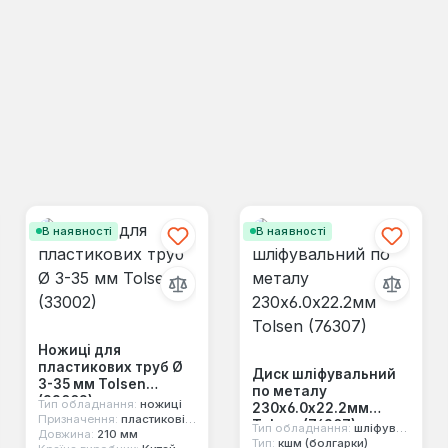
В наявності
В наявності
Ножиці для
пластикових труб Ø
Диск шліфувальний
3-35 мм Tolsen
по металу
(33002)
Тип обладнання:
ножиці
230х6.0х22.2мм
Призначення:
пластикові труби
Tolsen (76307)
Тип обладнання:
шліфувальний диск
Довжина:
210 мм
Тип:
кшм (болгарки)