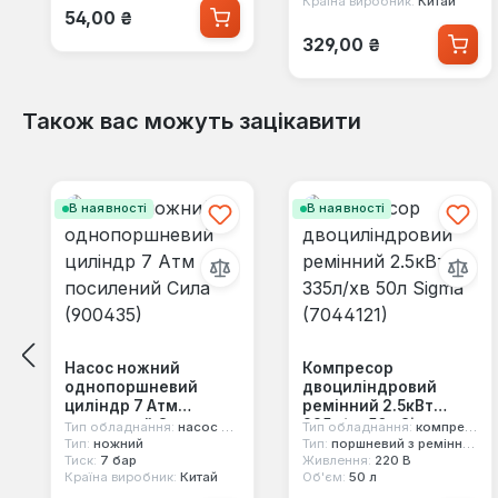
Країна виробник:
Китай
Звичайна ціна:
54,00 ₴
Звичайна ціна:
329,00 ₴
Також вас можуть зацікавити
Пропустити галерею продуктів
В наявності
В наявності
Насос ножний
Компресор
однопоршневий
двоциліндровий
циліндр 7 Атм
ремінний 2.5кВт
посилений Сила
335л/хв 50л Sigma
Тип обладнання:
насос ножний
Тип обладнання:
компресор
(900435)
(7044121)
Тип:
ножний
Тип:
поршневий з ремінним приводом
Тиск:
7 бар
Живлення:
220 В
Країна виробник:
Китай
Об'єм:
50 л