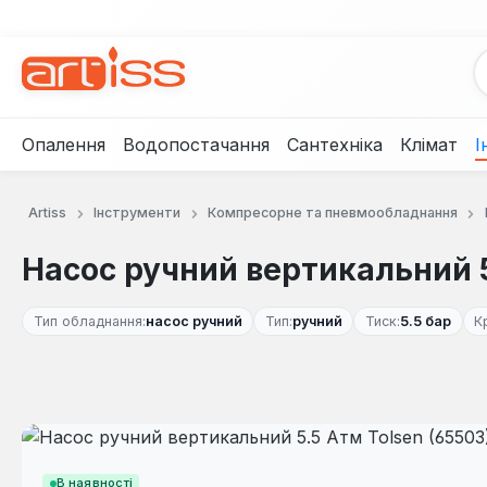
рейти до основного вмісту
Перейти до пошуку
Перейти до основної навігації
Опалення
Водопостачання
Сантехніка
Клімат
І
Artiss
Інструменти
Компресорне та пневмообладнання
Насос ручний вертикальний 5
Тип обладнання:
насос ручний
Тип:
ручний
Тиск:
5.5 бар
К
Пропустити галерею зображень
В наявності