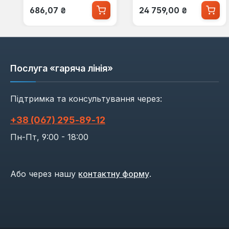
Звичайна ціна:
Звичайна ціна:
686,07 ₴
24 759,00 ₴
Послуга «гаряча лінія»
Підтримка та консультування через:
+38 (067) 295‑89‑12
Пн-Пт, 9:00 - 18:00
Або через нашу
контактну форму
.