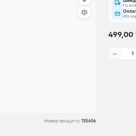
Швид
По всій
Оплат
Або ка
Звичайна ці
499,00
Кількіс
Номер продукту:
135606