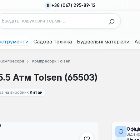
+38 (067) 295-89-12
нструменти
Садова техніка
Будівельні матеріали
А
Компресори
Компресори Tolsen
.5 Атм Tolsen (65503)
раїна виробник:
Китай
Офіці
Від ви