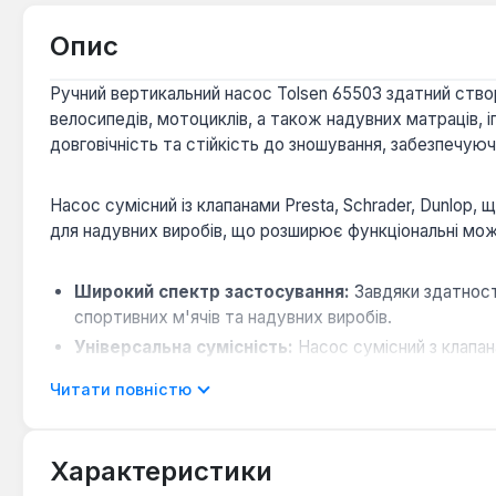
Опис
Ручний вертикальний насос Tolsen 65503 здатний ство
велосипедів, мотоциклів, а також надувних матраців,
довговічність та стійкість до зношування, забезпечую
Насос сумісний із клапанами Presta, Schrader, Dunlop,
для надувних виробів, що розширює функціональні мо
Широкий спектр застосування:
Завдяки здатності
спортивних м'ячів та надувних виробів.
Універсальна сумісність:
Насос сумісний з клапана
додаткових адаптерів.
Читати повністю
Комплект насадок:
У комплекті постачаються 3 н
різних потреб.
Зручність використання:
Вертикальна конструкція
Характеристики
Довговічність:
Міцна металева колба гарантує вис