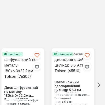
В наявності
В наявності
Насос ножний
двопоршневий
Диск шліфувальний
циліндр 5.5 Атм
по металу
Tolsen (65510)
Тип обладнання:
насос ножний
180х6.0х22.2мм
Тип:
ножний
Tolsen (76305)
Тип обладнання:
шліфувальний диск
Тиск:
5.5 бар
Тип:
кшм (болгарки)