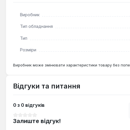
Насос Tolsen 65503 є незамінним помічником у побуті, 
Виробник
компактні розміри та легка вага забезпечують зручніст
Тип обладнання
Тип
Розміри
Виробник може змінювати характеристики товару без попе
Відгуки та питання
0 з 0 відгуків
Середня оцінка 0 з 5 зірок
Залиште відгук!