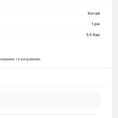
а ефективне накачування різних предметів. Його
Китай
 роботу в різних умовах експлуатації.
1 рік
5.5 бар
ревіримо та виправимо.