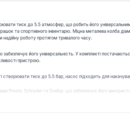
рювати тиск до 5.5 атмосфер, що робить його універсальним
 іграшок та спортивного інвентарю. Міцна металева колба ді
чи надійну роботу протягом тривалого часу.
 що забезпечує його універсальність. У комплекті постачають
жливості пристрою.
 створювати тиск до 5.5 бар, насос підходить для накачуван
ми Presta, Schrader та Dunlop, що забезпечує його використан
асадки, включаючи голку для м'ячів та насадку для надувни
 та ергономічна ручка створені для комфортного захоплення
оку міцність та стійкість до механічних пошкоджень, подо