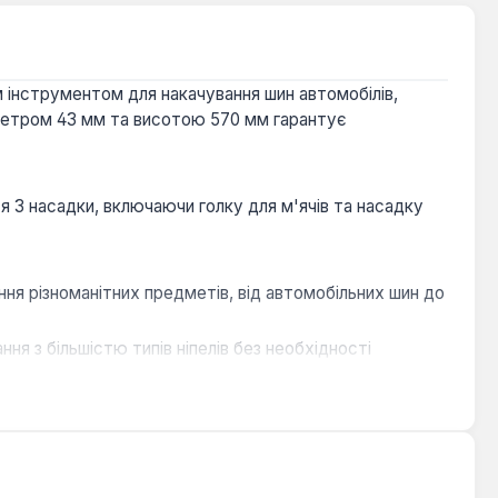
 інструментом для накачування шин автомобілів,
аметром 43 мм та висотою 570 мм гарантує
ся 3 насадки, включаючи голку для м'ячів та насадку
ня різноманітних предметів, від автомобільних шин до
ня з більшістю типів ніпелів без необхідності
х виробів, розширюючи функціональність пристрою для
 та ефективного накачування без зайвих зусиль.
вжуючи термін служби насоса.