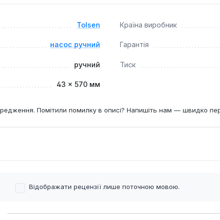
гаражі, на дачі або під час подорожей, де потрібне швидке т
Tolsen
Країна виробник
ь транспортування, а надійна конструкція гарантує стабільну
насос ручний
Гарантія
ручний
Тиск
43 × 570 мм
редження. Помітили помилку в описі? Напишіть нам — швидко пе
Відображати рецензії лише поточною мовою.