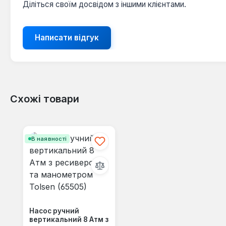
Діліться своїм досвідом з іншими клієнтами.
Написати відгук
Схожі товари
Пропустити галерею продуктів
В наявності
Насос ручний
вертикальний 8 Атм з