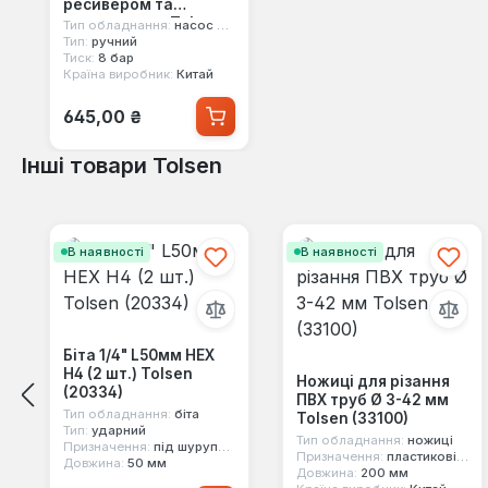
ресивером та
манометром Tolsen
Тип обладнання:
насос ручний
(65505)
Тип:
ручний
Тиск:
8 бар
Країна виробник:
Китай
Звичайна ціна:
645,00 ₴
Інші товари Tolsen
Пропустити галерею продуктів
В наявності
В наявності
Біта 1/4" L50мм HEX
Н4 (2 шт.) Tolsen
Ножиці для різання
(20334)
ПВХ труб Ø 3-42 мм
Тип обладнання:
біта
Tolsen (33100)
Тип:
ударний
Тип обладнання:
ножиці
Призначення:
під шуруповерт, під ручний інструмент
Призначення:
пластикові труби
Довжина:
50 мм
Довжина:
200 мм