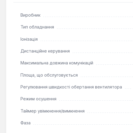
поєднує в собі високу продуктивність, енергоефективн
використання.
Виробник
Тип обладнання
Іонізація
Дистанційне керування
Максимальна довжина комунікацій
Площа, що обслуговується
Регулювання швидкості обертання вентилятора
Режим осушення
Таймер увімкнення/вимкнення
Фаза