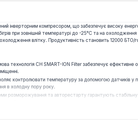
ий інверторним компресором, що забезпечує високу енерго
ігрів при зовнішній температурі до -25°C та на охолодження
 охолодження влітку. Продуктивність становить 12000 БТО/
ова технологія CH SMART-ION Filter забезпечує ефективне о
міщенні.
воляє контролювати температуру за допомогою датчиків у пу
ня в холодну пору року.
еми розморожування та авторестарту гарантують стабільну 
енергії.
нером через Wi-Fi зі смартфона або планшета, а також ергон
у налаштуванні режимів роботи.
творення оптимального мікроклімату в житлових кімнатах, оф