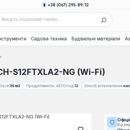
+38 (067) 295-89-12
нструменти
Садова техніка
Будівельні матеріали
А
r
CH-S12FTXLA2-NG (Wi-Fi)
ться:
35 м2
Продуктивність, кБТО/год:
12
Спосіб встановлення:
нас
Офіці
Від ви