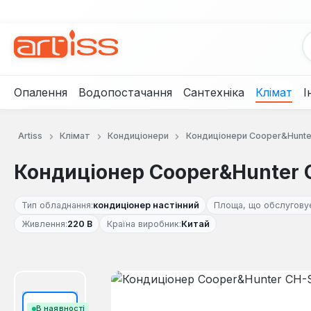
рейти до основного вмісту
Перейти до пошуку
Перейти до основної навігації
Опалення
Водопостачання
Сантехніка
Клімат
І
Artiss
Клімат
Кондиціонери
Кондиціонери Cooper&Hunte
Кондиціонер Cooper&Hunter 
Тип обладнання:
кондиціонер настінний
Площа, що обслуговує
Живлення:
220 В
Країна виробник:
Китай
Пропустити галерею зображень
В наявності