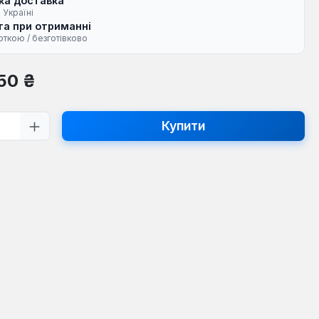
ка доставка
 Україні
а при отриманні
рткою / безготівково
на:
50 ₴
ть товару: Введіть потрібну кількість
Купити