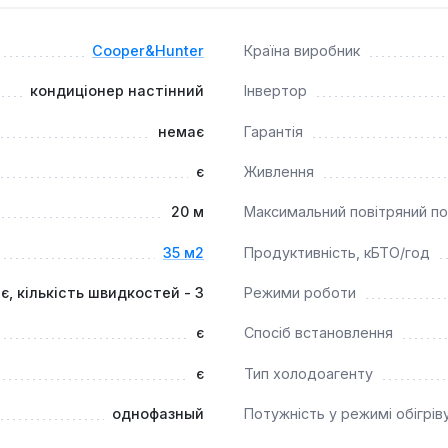
ість та розширені функції для комфорту та здоров'я користу
Cooper&Hunter
Країна виробник
кондиціонер настінний
Інвертор
немає
Гарантія
є
Живлення
20 м
Максимальний повітряний по
35 м2
Продуктивність, кБТО/год
є, кількість швидкостей - 3
Режими роботи
є
Спосіб встановлення
є
Тип холодоагенту
однофазный
Потужність у режимі обігрів