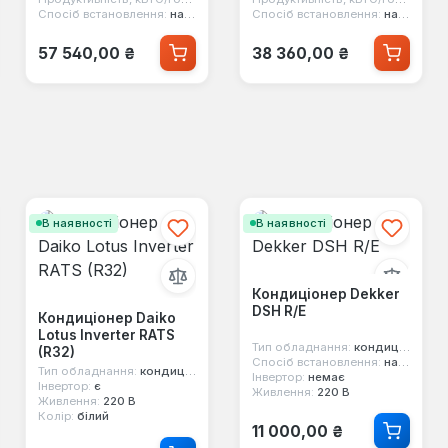
Спосіб встановлення:
настінний
Спосіб встановлення:
настінний
Звичайна ціна:
Звичайна ціна:
57 540,00 ₴
38 360,00 ₴
В наявності
В наявності
Кондиціонер Dekker
DSH R/E
Кондиціонер Daiko
Lotus Inverter RATS
Тип обладнання:
кондиціонер настінний
(R32)
Спосіб встановлення:
настінний
Тип обладнання:
кондиціонер настінний
Інвертор:
немає
Інвертор:
є
Живлення:
220 В
Живлення:
220 В
Колір:
білий
Звичайна ціна:
11 000,00 ₴