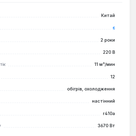
вачів, роблячи її привабливим вибором для цілорічного
Китай
є
2 роки
220 В
тік
11 м³/мин
12
обігрів, охолодження
настінний
r410a
у
3670 Вт