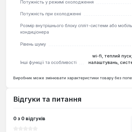
Потужність у режимі охолодження
Потужність при охолодженні
Розмір внутрішнього блоку спліт-системи або мобіл
кондиціонера
Рівень шуму
wi-fi, теплий пус
Інші функції та особливості
налаштувань, сист
Виробник може змінювати характеристики товару без попе
Відгуки та питання
0 з 0 відгуків
Середня оцінка 0 з 5 зірок