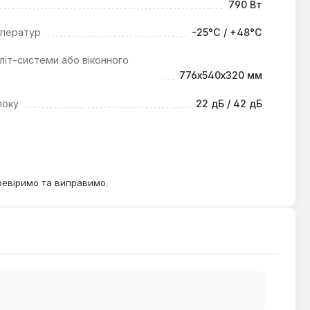
790 Вт
мператур
-25°С / +48°С
літ-системи або віконного
776х540х320 мм
локу
22 дБ / 42 дБ
ревіримо та виправимо.