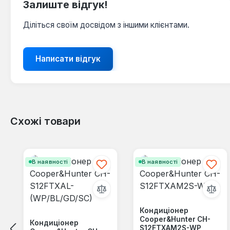
Залиште відгук!
Діліться своїм досвідом з іншими клієнтами.
Написати відгук
Схожі товари
Пропустити галерею продуктів
В наявності
В наявності
Кондиціонер
Cooper&Hunter CH-
Кондиціонер
S12FTXAM2S-WP