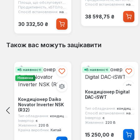
Площа, що обслуговується:
25 м2
Спосіб встановлення:
настінний
Продуктивність, кБТО/год:
9
Спосіб встановлення:
настінний
Звичайна ціна:
38 598,75 ₴
Звичайна ціна:
30 332,50 ₴
Також вас можуть зацікавити
Пропустити галерею продуктів
В наявності
В наявності
Новинка
Кондиціонер Digital
DAC-iSWT
Кондиціонер Daiko
Novator Inverter NSK
Тип обладнання:
кондиціонер настінний
(R32)
Спосіб встановлення:
настінний
Тип обладнання:
кондиціонер настінний
Інвертор:
є
Інвертор:
є
Живлення:
220 В
Живлення:
220 В
Країна виробник:
Китай
Звичайна ціна:
15 250,00 ₴