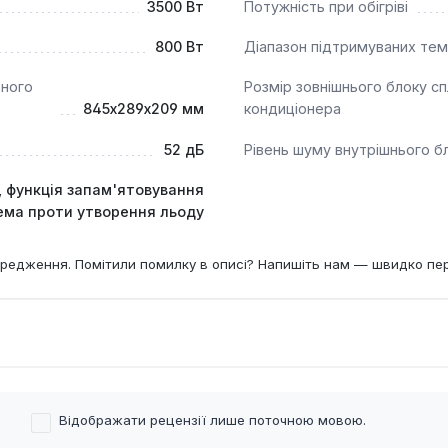
3500 Вт
Потужність при обігріві
800 Вт
Діапазон підтримуваних те
ьного
Розмір зовнішнього блоку сп
845х289х209 мм
кондиціонера
52 дБ
Рівень шуму внутрішнього б
к, функція запам'ятовування
ема проти утворення льоду
редження. Помітили помилку в описі? Напишіть нам — швидко пе
Відображати рецензії лише поточною мовою.