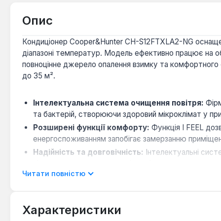
Опис
Кондиціонер Cooper&Hunter CH-S12FTXLA2-NG оснащен
діапазоні температур. Модель ефективно працює на об
повноцінне джерело опалення взимку та комфортного
до 35 м².
Інтелектуальна система очищення повітря:
Фірм
та бактерій, створюючи здоровий мікроклімат у при
Розширені функції комфорту:
Функція I FEEL доз
енергоспоживанням запобігає замерзанню приміщен
Надійність та довговічність:
Інтелектуальні сист
відновлення налаштувань після відключення електро
Читати повністю
Зручне керування:
Можливість керування кондиціо
забезпечують максимальний комфорт та гнучкість 
Характеристики
Ця настінна спліт-система є сучасним рішенням для с