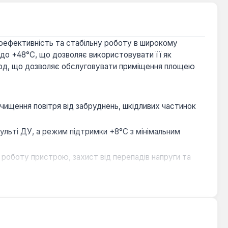
ефективність та стабільну роботу в широкому
 до +48°C, що дозволяє використовувати її як
год, що дозволяє обслуговувати приміщення площею
чищення повітря від забруднень, шкідливих частинок
льті ДУ, а режим підтримки +8°C з мінімальним
роботу пристрою, захист від перепадів напруги та
омічний пульт з підсвічуванням дисплея,
ісах та інших приміщеннях середнього розміру. Вона