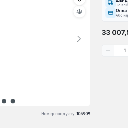
Швид
По всій
Оплат
Або ка
Звичайна ці
33 007,
Кількіс
Номер продукту:
105909