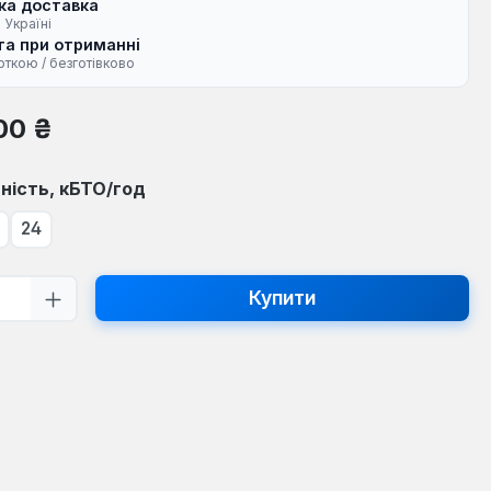
ка доставка
 Україні
а при отриманні
рткою / безготівково
на:
00 ₴
ність, кБТО/год
24
ть товару: Введіть потрібну кількість
Купити