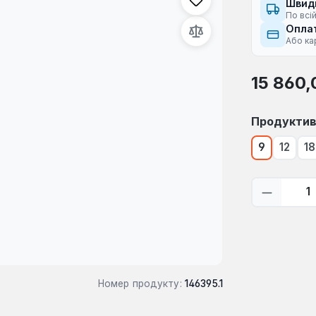
Швид
По всій
Оплат
Або ка
Звичайна ці
15 860,
Виберіть
Продуктив
9
12
18
Кількіс
Номер продукту:
146395.1