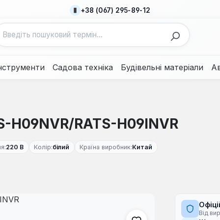
+38 (067) 295-89-12
нструменти
Садова техніка
Будівельні матеріали
А
ATS-H09NVR/RATS-H09INVR
я:
220 В
Колір:
білий
Країна виробник:
Китай
Офіці
Від ви