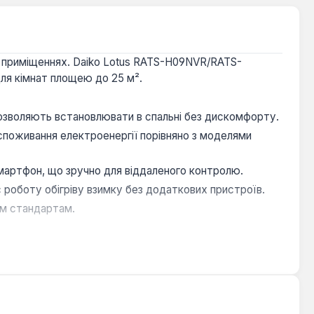
 в приміщеннях. Daiko Lotus RATS-H09NVR/RATS-
для кімнат площею до 25 м².
дозволяють встановлювати в спальні без дискомфорту.
споживання електроенергії порівняно з моделями
артфон, що зручно для віддаленого контролю.
роботу обігріву взимку без додаткових пристроїв.
им стандартам.
ень площею до 25 м². Завдяки режиму осушення