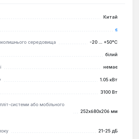
ий додаток.
Китай
є
од.
вколишнього середовища
-20 ... +50°C
білий
ї
немає
у
1.05 кВт
3100 Вт
спліт-системи або мобільного
252х680х206 мм
локу
21-25 дБ