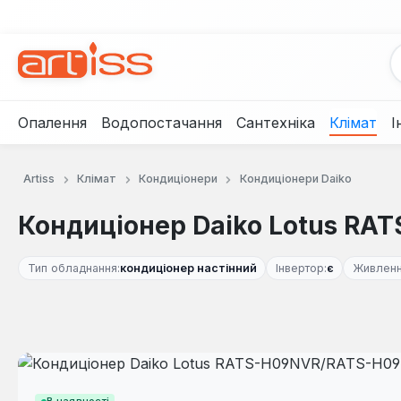
рейти до основного вмісту
Перейти до пошуку
Перейти до основної навігації
Опалення
Водопостачання
Сантехніка
Клімат
І
Artiss
Клімат
Кондиціонери
Кондиціонери Daiko
Кондиціонер Daiko Lotus R
Тип обладнання:
кондиціонер настінний
Інвертор:
є
Живленн
Пропустити галерею зображень