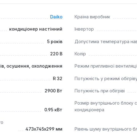
ися напряму до домашньої мережі та керувати через фірмов
Daiko
Країна виробник
у?
кондиціонер настінний
Інвертор
 що забезпечує стабільний обігрів приміщення в зимовий пері
5 років
Допустима температура на
220 В
Колір
рів, осушення, охолодження
Режим припливної вентиляці
R 32
Потужність у режимі обігрів
2900 Вт
Потужність при обігріві
Розмір внутрішнього блоку 
0.95 кВт
кондиціонера
го
473х745х299 мм
Рівень шуму внутрішнього б