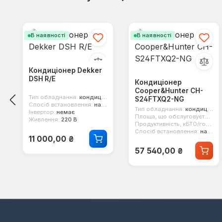
Пропустити галерею продуктів
В наявності
В наявності
Кондиціонер Dekker
DSH R/E
Кондиціонер
Cooper&Hunter CH-
Тип обладнання:
кондиціонер настінний
S24FTXQ2-NG
Спосіб встановлення:
настінний
Тип обладнання:
кондиціонер настінний
Інвертор:
немає
Площа, що обслуговується:
6
Живлення:
220 В
Продуктивність, кБТО/год:
24
Спосіб встановлення:
настінний
Звичайна ціна:
11 000,00 ₴
Звичайна ціна:
57 540,00 ₴