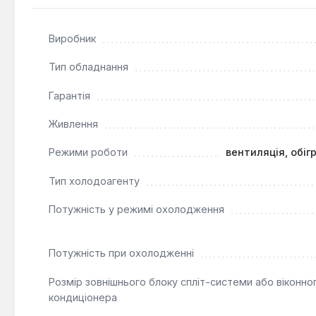
Так — вбудований модуль Wi-Fi дозволяє підключат
Виробник
Яка мінімальна температура для роботи обігрів
Тип обладнання
Допустима температура зовнішнього повітря -20 °C,
Гарантія
Живлення
Режими роботи
вентиляція, обіг
Тип холодоагенту
Потужність у режимі охолодження
Потужність при охолодженні
Розмір зовнішнього блоку спліт-системи або віконно
кондиціонера