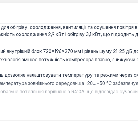
 для обігріву, охолодження, вентиляції та осушення повітря
сть охолодження 2,9 кВт і обігріву 3,1 кВт, що підходить 
ий внутрішній блок 720×196×270 мм і рівень шуму 21-25 дБ 
ехнологія змінює потужність компресора плавно, знижуючи 
ь дозволяє налаштовувати температуру та режими через см
мпература зовнішнього середовища -20...+50 °C забезпечує 
обальне потепління порівняно з R410A, що відповідає сучасн
я житлових кімнат, офісів та невеликих комерційних приміщ
обництво — Китай. Гарантія 5 років, доставка по Україні.
без додаткового хаба?