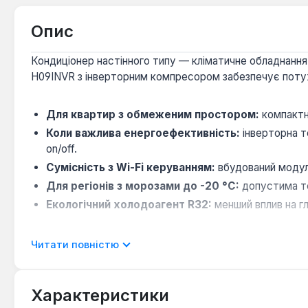
Опис
Кондиціонер настінного типу — кліматичне обладнання
H09INVR з інверторним компресором забезпечує потужні
Для квартир з обмеженим простором:
компактн
Коли важлива енергоефективність:
інверторна т
on/off.
Сумісність з Wi-Fi керуванням:
вбудований модул
Для регіонів з морозами до -20 °C:
допустима те
Екологічний холодоагент R32:
менший вплив на гл
Кондиціонер Daiko Lotus підходить для обслуговуванн
Читати повністю
ефективний у приміщеннях з підвищеною вологістю. Вир
Характеристики
Чи можна керувати кондиціонером через Wi-Fi 