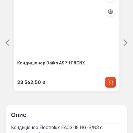
Кондиціонер Daiko ASP-H18CNX
Звичайна ціна:
23 562,50 ₴
Опис
Кондиціонер Electrolux EACS-18 HG-B/N3 є