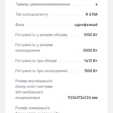
експлуатації.
Таймер увімкнення/вимкнення
є
Програмоване управління:
24-годинний
Тип холодоагенту
R 410A
таймер дозволяє точно налаштовувати час
увімкнення та вимкнення, оптимізуючи
Фаза
однофазный
споживання енергії.
Потужність у режимі обігріву
5100 Вт
Кондиціонер Electrolux EACS-18 HG-B/N3 є
Потужність у режимі
універсальним рішенням для квартир, приватних
охолодження
5000 Вт
будинків та офісних приміщень, де важливі не
тільки ефективне охолодження та обігрів, але й
Потужність при обігріві
1413 Вт
висока якість повітря, надійність та зручність
управління. Він забезпечує стабільний комфорт
Потужність при охолодженні
1558 Вт
протягом усього року.
Розмір внутрішнього
блоку спліт-системи
або мобільного
кондиціонера
920x313x226 мм
Розмір зовнішнього