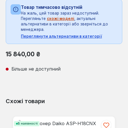
Товар тимчасово відсутній
На жаль, цей товар зараз недоступний.
Перегляньте
схожі моделі
, актуальні
альтернативи в категорії або зверніться до
менеджера.
Переглянути альтернативи в категорії
Звичайна ціна:
15 840,00 ₴
Більше не доступний
Схожі товари
Пропустити галерею продуктів
В наявності