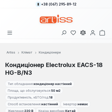
+38 (067) 295-89-12
Перейти до основного вмісту
У вас є 0 у списку
Кош
Artiss
Клімат
Кондиціонери
Кондиціонер Electrolux EACS-18
HG-B/N3
Тип обладнання:
кондиціонер настінний
Площа, що обслуговується:
50 м2
Продуктивність, кБТО/год:
18
Спосіб встановлення:
настінний
Інвертор:
немає
Живлення:
220 В
Країна виробник:
Китай