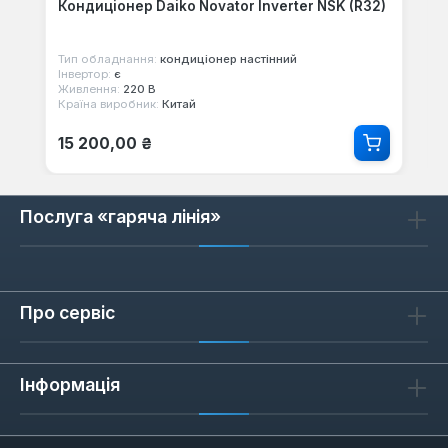
Кондиціонер Daiko Novator Inverter NSK (R32)
Тип обладнання:
кондиціонер настінний
Інвертор:
є
Живлення:
220 В
Країна виробник:
Китай
Звичайна ціна:
15 200,00 ₴
Послуга «гаряча лінія»
Про сервіс
Інформація