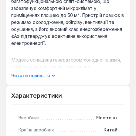
багатофункціональною спліт-системою, що
забезпечує комфортний мікроклімат у
приміщеннях площею до 50 м². Пристрій працює в
режимах охолодження, обігріву, вентиляції та
осушення, а його високий клас енергозбереження
«А» підтверджує ефективне використання
електроенергії.
Модель оснащена генератором холодної плазми,
який очищає повітря від патогенних
мікроорганізмів та хімічних токсинів, створюючи
Читати повністю
здорове середовище. Для зручності користувача
передбачені турбо-режим для швидкого
досягнення заданої температури, нічний режим
Характеристики
для тихої та економічної роботи, а також
автоматичний режим, що самостійно обирає
оптимальні налаштування. Функція захисту від
Виробник
Electrolux
перепадів напруги в діапазоні 160-250 В забезпечує
стабільну роботу та довговічність пристрою.
Країна виробник
Китай