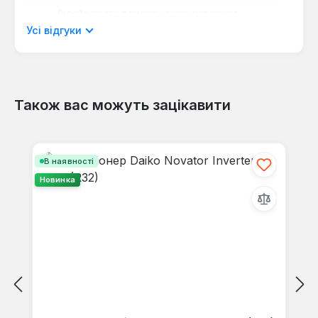
Відображати рецензії лише поточною
мовою.
Усі відгуки
Також вас можуть зацікавити
Відгуків не знайдено. Поділіться
своїми знаннями з іншими.
Пропустити галерею продуктів
В наявності
Новинка