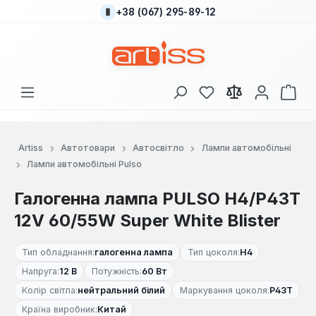
+38 (067) 295-89-12
Перейти до основного вмісту
У вас є 0 у списку
Кош
Artiss
Автотовари
Автосвітло
Лампи автомобільні
Лампи автомобільні Pulso
Галогенна лампа PULSO H4/P43T
12V 60/55W Super White Blister
Тип обладнання:
галогенна лампа
Тип цоколя:
H4
Напруга:
12 В
Потужність:
60 Вт
Колір світла:
нейтральний білий
Маркування цоколя:
P43T
Країна виробник:
Китай