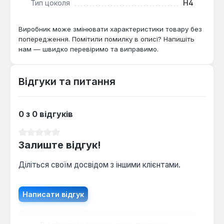
Тип цоколя
H4
стандартні галогенні лампи.
Виробник може змінювати характеристики товару без
Як часто потрібно замінювати лампу?
попередження. Помітили помилку в описі? Напишіть
нам — швидко перевіримо та виправимо.
Термін служби залежить від умов
експлуатації, але ксенон-газове наповнення
сповільнює випаровування нитки,
Відгуки та питання
подовжуючи ресурс порівняно зі звичайними
галогенками.
0 з 0 відгуків
Середня оцінка 0 з 5 зірок
Залиште відгук!
Діліться своїм досвідом з іншими клієнтами.
Написати відгук
Відображати рецензії лише поточною