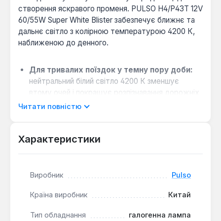
створення яскравого променя. PULSO H4/P43T 12V
60/55W Super White Blister забезпечує ближнє та
дальнє світло з колірною температурою 4200 К,
наближеною до денного.
Для тривалих поїздок у темну пору доби:
нейтральний білий світло 4200 К зменшує
втому очей і покращує розпізнавання дорожніх
знаків та розмітки на трасі.
Читати повністю
Коли обрати замість стандартних ламп:
якщо потрібне яскравіше освітлення без зміни
Характеристики
проводки — потужність 60/55 Вт відповідає
заводським параметрам, а ефект Super White
створює світіння, близьке до ксенону.
Виробник
Pulso
Сумісність з більшістю легкових авто:
цоколь H4 (P43T) підходить для штатних фар,
Країна виробник
Китай
встановлюється без адаптерів чи додаткових
реле.
Тип обладнання
галогенна лампа