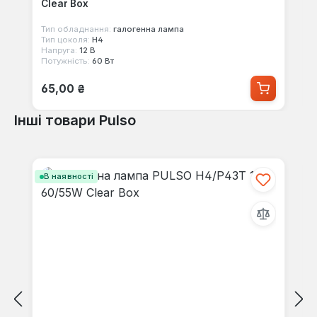
Clear Box
Тип обладнання:
галогенна лампа
Тип цоколя:
H4
Напруга:
12 В
Потужність:
60 Вт
Звичайна ціна:
65,00 ₴
Інші товари Pulso
Пропустити галерею продуктів
В наявності