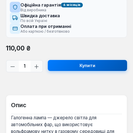
Офіційна гарантія
6 місяців
Від виробника
Швидка доставка
По всій Україні
Оплата при отриманні
Або карткою / безготівково
Звичайна ціна:
110,00 ₴
Кількість товару: Введіть потрібну кі
Купити
Опис
Галогенна лампа — джерело світла для
автомобільних фар, що використовує
вольфрамову нитку в газовому середовищі для