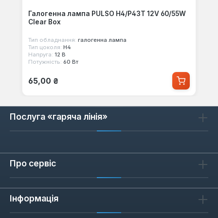
Галогенна лампа PULSO H4/P43T 12V 60/55W
Clear Box
Тип обладнання:
галогенна лампа
Тип цоколя:
H4
Напруга:
12 В
Потужність:
60 Вт
Звичайна ціна:
65,00 ₴
Послуга «гаряча лінія»
Про сервіс
Інформація