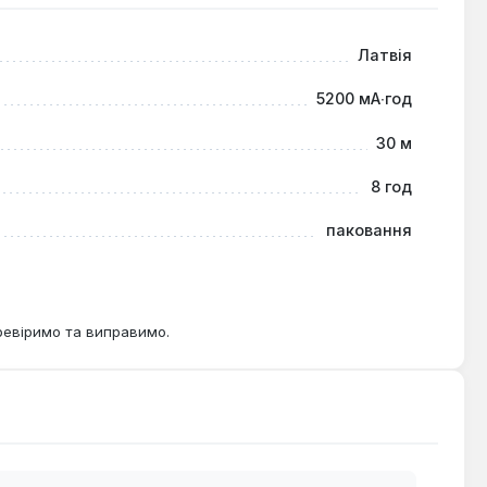
ас використання.
Латвія
йнерів та всіх, хто потребує високої точності при
5200 мА∙год
нні стін та інших роботах, де потрібна ідеальна
30 м
8 год
паковання
ревіримо та виправимо.