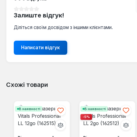
Середня оцінка 0 з 5 зірок
Залиште відгук!
Діліться своїм досвідом з іншими клієнтами.
Написати відгук
Схожі товари
Пропустити галерею продуктів
В наявності
В наявності
-5%