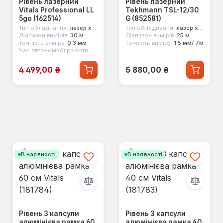
Рівень лазерний
Рівень лазерний
Vitals Professional LL
Tekhmann TSL-12/30
5go (162514)
G (852581)
Тип обладнання:
лазер хрестоподібний
Тип обладнання:
лазер хрестоподібний
Діапазон вимірів:
30 м
Діапазон вимірів:
25 м
Точність виміру:
0.3 мм
Точність виміру:
1.5 мм/ 7м
д
Час автономної роботи:
13 год
Ціна продажу:
Звичайна ціна:
4 499,00 ₴
5 880,00 ₴
В наявності
В наявності
Рівень 3 капсули
Рівень 3 капсули
алюмінієва рамка 60
алюмінієва рамка 40