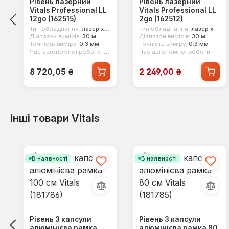
Рівень лазерний
Рівень лазерний
Vitals Professional LL
Vitals Professional LL
12go (162515)
2go (162512)
Тип обладнання:
лазер хрестоподібний
Тип обладнання:
лазер хрестоподібний
Діапазон вимірів:
30 м
Діапазон вимірів:
30 м
Точність виміру:
0.3 мм
Точність виміру:
0.3 мм
Час автономної роботи:
8 год
Час автономної роботи:
7 го
Звичайна ціна:
Ціна продажу:
8 720,05 ₴
2 249,00 ₴
Інші товари Vitals
Пропустити галерею продуктів
В наявності
В наявності
Рівень 3 капсули
Рівень 3 капсули
алюмінієва рамка
алюмінієва рамка 80