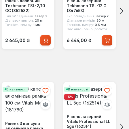
Рівень лазерний
Рівень лазерний
Tekhmann TSL-2/10
Tekhmann TSL-12 G
GC (852582)
(847653)
Тип обладнання:
лазер хрестоподібний
Тип обладнання:
лазер хрестоподібний
Діапазон вимірів:
20 м
Діапазон вимірів:
20 м
Точність виміру:
1 мм
Точність виміру:
0.5 мм
Час автономної роботи:
15 год
Звичайна ціна:
Звичайна ціна:
2 645,00 ₴
6 444,00 ₴
В наявності
В наявності
-5%
Рівень лазерний
Vitals Professional LL
Рівень 3 капсули
5go (162514)
алюмінієва рамка