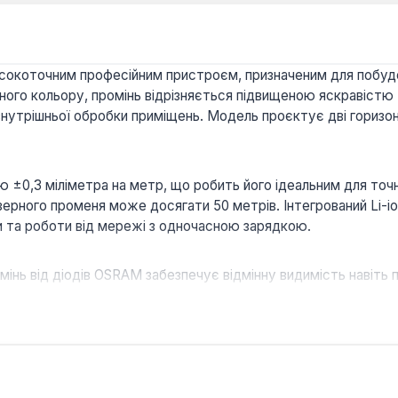
є високоточним професійним пристроєм, призначеним для побудо
го кольору, промінь відрізняється підвищеною яскравістю т
нутрішньої обробки приміщень. Модель проєктує дві горизонт
ю ±0,3 міліметра на метр, що робить його ідеальним для точ
зерного променя може досягати 50 метрів. Інтегрований Li-i
и та роботи від мережі з одночасною зарядкою.
інь від діодів OSRAM забезпечує відмінну видимість навіть 
на 360° дозволяють охопити всю робочу площину для комплек
і вимірювання для професійних робіт.
ання з поправкою 4°±1° забезпечує точність результату на 
тки під заданим кутом розширює функціональність пристрою
я та багатофункціональні кронштейни для мікроналаштуванн