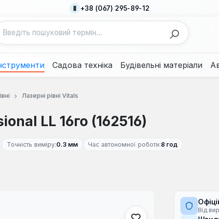
+38 (067) 295-89-12
нструменти
Садова техніка
Будівельні матеріали
А
івні
Лазерні рівні Vitals
ional LL 16го (162516)
Точність виміру:
0.3 мм
Час автономної роботи:
8 год
Офіці
Від ви