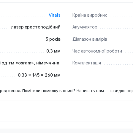
 забезпечує до 8 годин роботи, з можливістю зарядки під ч
Vitals
Країна виробник
 незамінним інструментом для будівельників, монтажників, диза
лазер хрестоподібний
Акумулятор
плитки, монтажі гіпсокартону, встановленні меблів, вирівнюва
чує безпечне транспортування та зберігання пристрою.
5 років
Діапазон вимірів
0.3 мм
Час автономної роботи
іод тм «osram», німеччина.
Комплектація
0.33 × 145 × 260 мм
редження. Помітили помилку в описі? Напишіть нам — швидко пе