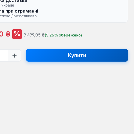
ка доставка
 Україні
а при отриманні
рткою / безготівково
жу:
%
0 ₴
Звичайна ціна:
9 499,05 ₴
(5.26% збережено)
ть товару: Введіть потрібну кількість
Купити