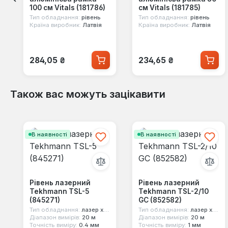
100 см Vitals (181786)
см Vitals (181785)
Тип обладнання:
рівень
Тип обладнання:
рівень
Країна виробник:
Латвія
Країна виробник:
Латвія
Звичайна ціна:
Звичайна ціна:
284,05 ₴
234,65 ₴
Також вас можуть зацікавити
Пропустити галерею продуктів
В наявності
В наявності
Рівень лазерний
Рівень лазерний
Tekhmann TSL-5
Tekhmann TSL-2/10
(845271)
GC (852582)
Тип обладнання:
лазер хрестоподібний
Тип обладнання:
лазер хрестоподібний
Діапазон вимірів:
20 м
Діапазон вимірів:
20 м
Точність виміру:
0.4 мм
Точність виміру:
1 мм