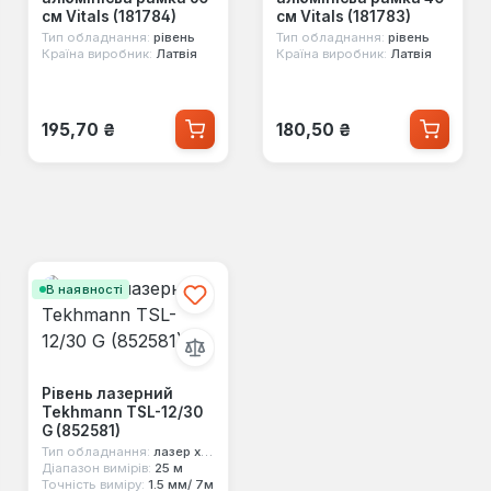
см Vitals (181784)
см Vitals (181783)
Тип обладнання:
рівень
Тип обладнання:
рівень
Країна виробник:
Латвія
Країна виробник:
Латвія
Звичайна ціна:
Звичайна ціна:
195,70 ₴
180,50 ₴
В наявності
Рівень лазерний
Tekhmann TSL-12/30
G (852581)
Тип обладнання:
лазер хрестоподібний
Діапазон вимірів:
25 м
Точність виміру:
1.5 мм/ 7м