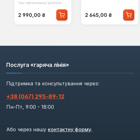
Час автономної роботи:
15 год
Звичайна ціна:
Звичайна ціна:
2 990,00 ₴
2 645,00 ₴
Послуга «гаряча лінія»
Підтримка та консультування через:
+38 (067) 295‑89‑12
Пн-Пт, 9:00 - 18:00
Або через нашу
контактну форму
.