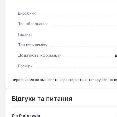
Довга автономна робота:
Акумулятор 5200 мА∙год
Виробник
Лазерний рівень Vitals Professional LL 16go (162516) є
Тип обладнання
розмітці. Він ефективно застосовується при укладанні 
геометрія. Ударостійкий кейс з м'якою піною забезпе
Гарантія
Точність виміру
Додаткова інформація
д
Розміри
Виробник може змінювати характеристики товару без попе
Відгуки та питання
0 з 0 відгуків