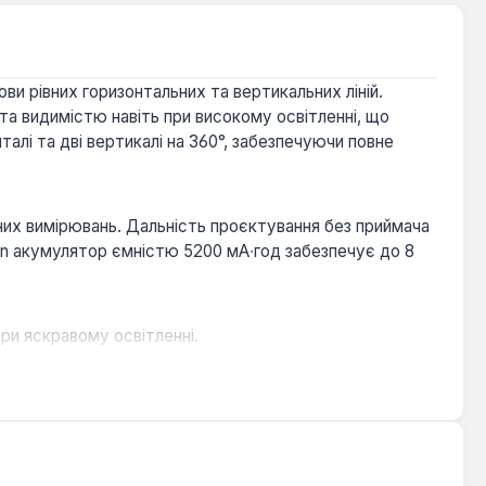
ви рівних горизонтальних та вертикальних ліній.
а видимістю навіть при високому освітленні, що
алі та дві вертикалі на 360°, забезпечуючи повне
них вимірювань. Дальність проєктування без приймача
on акумулятор ємністю 5200 мА∙год забезпечує до 8
при яскравому освітленні.
сних завдань.
нерівних поверхнях.
.
я підвищують комфорт роботи.