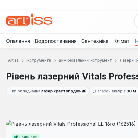
рейти до основного вмісту
Перейти до пошуку
Перейти до основної навігації
Опалення
Водопостачання
Сантехніка
Клімат
І
Artiss
Інструменти
Вимірювальний інструмент
Лазерні р
Рівень лазерний Vitals Profess
Тип обладнання:
лазер хрестоподібний
Діапазон вимірів:
30 м
Пропустити галерею зображень
В наявності