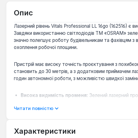
Опис
Лазерний рівень Vitals Professional LL 16go (162516) 
Завдяки використанню світлодіодів ТМ «OSRAM» зелено
значно полегшує роботу будівельникам та фахівцям з в
охоплення робочої площини.
Пристрій має високу точність проєктування з похибко
становить до 30 метрів, а з додатковим приймачем ла
годин автономної роботи, з можливістю швидкої замін
Висока видимість променя:
Зелений лазерний пром
Проєкція 360°:
Дві горизонталі та дві вертикалі 
Читати повністю
Висока точність:
Похибка ±0,3 мм/м гарантує точн
Функція самовирівнювання:
Автоматичне вирівнюв
Гнучкість використання:
Можливість ручної розмі
Характеристики
Зручне керування:
Пульт дистанційного керуванн