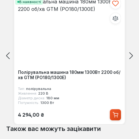
В наявності
Полірувальна машина 180мм 1300Вт 2200 об/
хв GTM (PO180/1300E)
Тип:
полірувальна
Живлення:
220 В
Діаметр диска:
180 мм
Потужність:
1300 Вт
Звичайна ціна:
4 294,00 ₴
Також вас можуть зацікавити