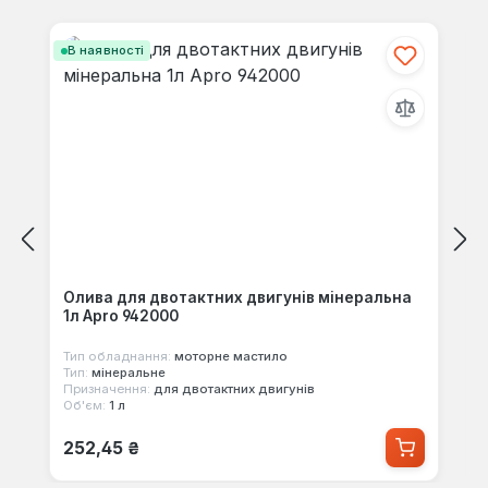
Пропустити галерею продуктів
В наявності
Олива для двотактних двигунів мінеральна
1л Apro 942000
Тип обладнання:
моторне мастило
Тип:
мінеральне
Призначення:
для двотактних двигунів
Об'єм:
1 л
Звичайна ціна:
252,45 ₴