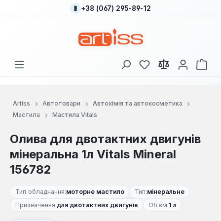
+38 (067) 295-89-12
Перейти до основного вмісту
У вас є 0 у списку
Кош
Artiss
Автотовари
Автохімія та автокосметика
Мастила
Мастила Vitals
Олива для двотактних двигунів
мінеральна 1л Vitals Mineral
156782
Тип обладнання:
моторне мастило
Тип:
мінеральне
Призначення:
для двотактних двигунів
Об'єм:
1 л