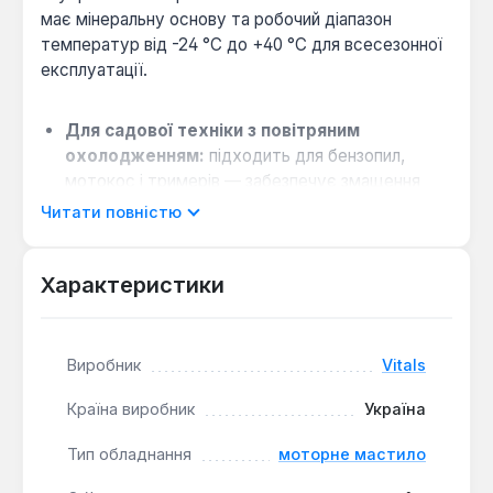
має мінеральну основу та робочий діапазон
температур від -24 °C до +40 °C для всесезонної
експлуатації.
Для садової техніки з повітряним
охолодженням:
підходить для бензопил,
мотокос і тримерів — забезпечує змащення
циліндро-поршневої групи при високих
Читати повністю
обертах.
Коли обирати мінеральну оливу замість
Характеристики
синтетичної:
якщо техніка має просту
конструкцію двигуна (без турбонаддуву) і не
експлуатується при постійних навантаженнях
понад 8 годин — мінеральна основа достатня
Виробник
Vitals
для захисту.
Країна виробник
Україна
Сумісність з бензином А-92 та А-95:
змішується в пропорції від 32:1 до 50:1 залежно
Тип обладнання
моторне мастило
від рекомендацій виробника двигуна — для