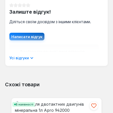
Середня оцінка 0 з 5 зірок
Залиште відгук!
Як довго зберігати відкриту каністру?
При температурі не вище +60 °C і захисті від
Діліться своїм досвідом з іншими клієнтами.
сонячних променів — до 12 місяців без втрати
властивостей.
Написати відгук
Відображати рецензії лише поточною
мовою.
Усі відгуки
Схожі товари
Відгуків не знайдено. Поділіться
своїми знаннями з іншими.
Пропустити галерею продуктів
В наявності