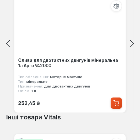
Олива для двотактних двигунів мінеральна
1л Apro 942000
Тип обладнання:
моторне мастило
Тип:
мінеральне
Призначення:
для двотактних двигунів
Об'єм:
1 л
Звичайна ціна:
252,45 ₴
Інші товари Vitals
Пропустити галерею продуктів