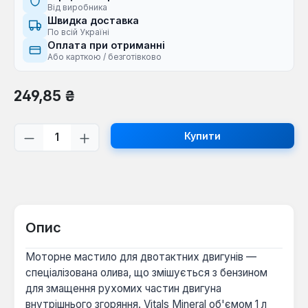
Від виробника
Швидка доставка
По всій Україні
Оплата при отриманні
Або карткою / безготівково
Звичайна ціна:
249,85 ₴
Кількість товару: Введіть потрібну кі
Купити
Опис
Моторне мастило для двотактних двигунів —
спеціалізована олива, що змішується з бензином
для змащення рухомих частин двигуна
внутрішнього згоряння. Vitals Mineral об'ємом 1 л