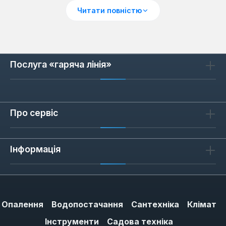
витрату мастила. Вони рекомендовані для
Читати повністю
сучасних двигунів з підвищеними обертами,
де важлива чистота камери згоряння.
Послуга «гаряча лінія»
Як обрати мастило для
двотактного двигуна
Вибір мастила залежить від типу двигуна та
Про сервіс
умов експлуатації. Для техніки з повітряним
охолодженням (бензопили, тримери)
Інформація
підходять оливи з високою температурою
спалаху — вони менше вигорають і
залишають менше нагару на свічках. Для
водяного охолодження (човнові мотори)
важлива біорозкладність та стійкість до
Опалення
Водопостачання
Сантехніка
Клімат
емульгування з водою. Звертайте увагу на
Інструменти
Садова техніка