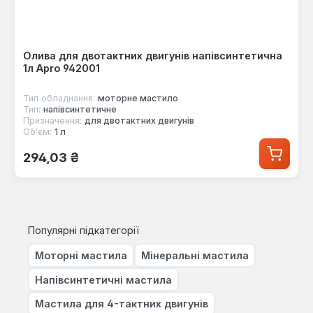
Олива для двотактних двигунів напівсинтетична
1л Apro 942001
Тип обладнання:
моторне мастило
Тип:
напівсинтетичне
Призначення:
для двотактних двигунів
Об'єм:
1 л
Звичайна ціна:
294,03 ₴
Популярні підкатегорії
Моторні мастила
Мінеральні мастила
Напівсинтетичні мастила
Мастила для 4-тактних двигунів