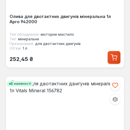
Олива для двотактних двигунів мінеральна 1л
Apro 942000
Тип обладнання:
моторне мастило
Тип:
мінеральне
Призначення:
для двотактних двигунів
Об'єм:
1 л
Звичайна ціна:
252,45 ₴
В наявності