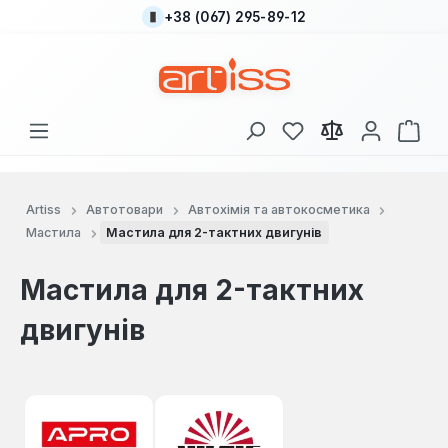
+38 (067) 295-89-12
Перейти до основного вмісту
У вас є 0 у списку
Кош
Artiss
Автотовари
Автохімія та автокосметика
Мастила
Мастила для 2-тактних двигунів
Мастила для 2-тактних
двигунів