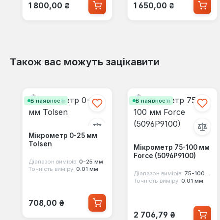
Звичайна ціна:
Звичайна ціна:
1 800,00 ₴
1 650,00 ₴
Також вас можуть зацікавити
Пропустити галерею продуктів
В наявності
В наявності
Мікрометр 0-25 мм
Tolsen
Мікрометр 75-100 мм
Force (5096P9100)
Діапазон вимірів:
0-25 мм
Точність виміру:
0.01 мм
Діапазон вимірів:
75-100 мм
Точність виміру:
0.01 мм
Звичайна ціна:
708,00 ₴
Звичайна ціна:
2 706,79 ₴