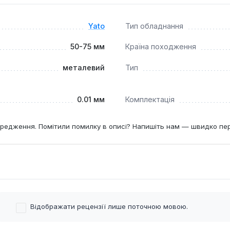
опомогою еталонних мір, щоб зберігати похибку в межах 0,01 
Yato
Тип обладнання
50-75 мм
Країна походження
металевий
Тип
0.01 мм
Комплектація
редження. Помітили помилку в описі? Напишіть нам — швидко пе
Відображати рецензії лише поточною мовою.