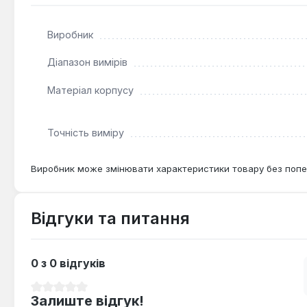
Як часто потрібно калібрувати мікрометр?
Рекомендовано перевіряти точність раз на рік за д
Виробник
Діапазон вимірів
Матеріал корпусу
Точність виміру
Виробник може змінювати характеристики товару без попе
Відгуки та питання
0 з 0 відгуків
Середня оцінка 0 з 5 зірок
Залиште відгук!