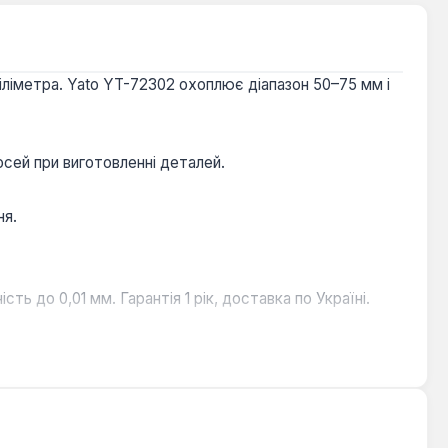
ліметра. Yato YT-72302 охоплює діапазон 50–75 мм і
осей при виготовленні деталей.
ня.
ь до 0,01 мм. Гарантія 1 рік, доставка по Україні.
лу.