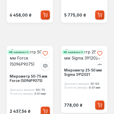
Звичайна ціна:
Звичайна ціна:
6 458,00 ₴
5 775,00 ₴
В наявності
В наявності
Мікрометр 25-50 мм
Sigma 3912021
Мікрометр 50-75 мм
Force (5096P9075)
Діапазон вимірів:
25-50 мм
Точність виміру:
0.01 мм
Діапазон вимірів:
50-75 мм
Точність виміру:
0.01 мм
Звичайна ціна:
778,00 ₴
Звичайна ціна:
2 437,56 ₴