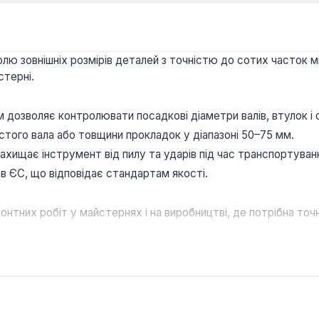
ю зовнішніх розмірів деталей з точністю до сотих часток мі
стерні.
м дозволяє контролювати посадкові діаметри валів, втулок і 
стого вала або товщини прокладок у діапазоні 50–75 мм.
ахищає інструмент від пилу та ударів під час транспортуван
в ЄС, що відповідає стандартам якості.
них робіт у майстернях і на виробництві, де потрібна точніст
ого металу?
яють контролювати товщину заготовок у межах цього інтерва