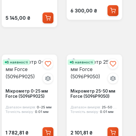
Звичайна ціна:
6 300,00 ₴
Звичайна ціна:
5 145,00 ₴
В наявності
В наявності
Мікрометр 0-25 мм
Мікрометр 25-50 мм
Force (5096P9025)
Force (5096P9050)
Діапазон вимірів:
0-25 мм
Діапазон вимірів:
25-50 мм
Точність виміру:
0.01 мм
Точність виміру:
0.01 мм
Звичайна ціна:
Звичайна ціна:
1 782,81 ₴
2 101,81 ₴