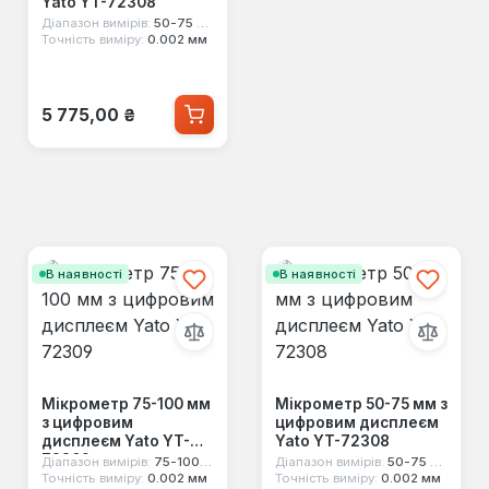
Yato YT-72308
Діапазон вимірів:
50-75 мм
Точність виміру:
0.002 мм
Звичайна ціна:
5 775,00 ₴
В наявності
В наявності
Мікрометр 75-100 мм
Мікрометр 50-75 мм з
з цифровим
цифровим дисплеєм
дисплеєм Yato YT-
Yato YT-72308
72309
Діапазон вимірів:
75-100 мм
Діапазон вимірів:
50-75 мм
Точність виміру:
0.002 мм
Точність виміру:
0.002 мм