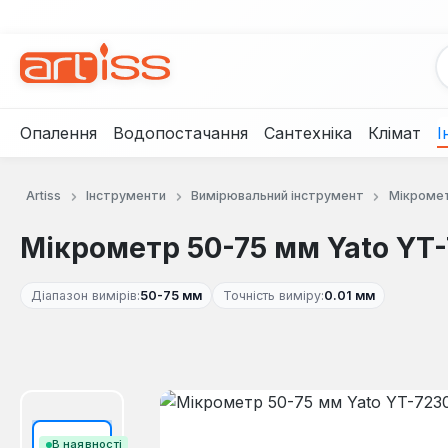
рейти до основного вмісту
Перейти до пошуку
Перейти до основної навігації
Опалення
Водопостачання
Сантехніка
Клімат
І
Artiss
Інструменти
Вимірювальний інструмент
Мікроме
Мікрометр 50-75 мм Yato YT
Діапазон вимірів:
50-75 мм
Точність виміру:
0.01 мм
Пропустити галерею зображень
В наявності