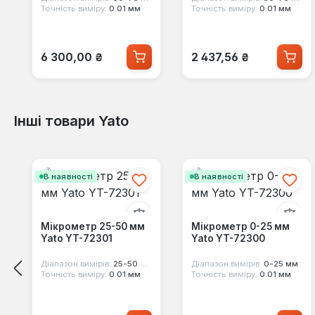
Точність виміру:
0.01 мм
Точність виміру:
0.01 мм
Звичайна ціна:
Звичайна ціна:
6 300,00 ₴
2 437,56 ₴
Інші товари Yato
Пропустити галерею продуктів
В наявності
В наявності
Мікрометр 25-50 мм
Мікрометр 0-25 мм
Yato YT-72301
Yato YT-72300
Діапазон вимірів:
25-50 мм
Діапазон вимірів:
0-25 мм
Точність виміру:
0.01 мм
Точність виміру:
0.01 мм