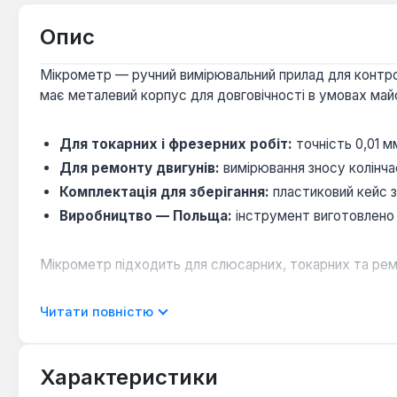
Опис
Мікрометр — ручний вимірювальний прилад для контрол
має металевий корпус для довговічності в умовах май
Для токарних і фрезерних робіт:
точність 0,01 м
Для ремонту двигунів:
вимірювання зносу колінча
Комплектація для зберігання:
пластиковий кейс з
Виробництво — Польща:
інструмент виготовлено 
Мікрометр підходить для слюсарних, токарних та ремонт
Читати повністю
Чи підходить для вимірювання товщини листов
Так — точність 0,01 мм і діапазон 50–75 мм дозвол
Характеристики