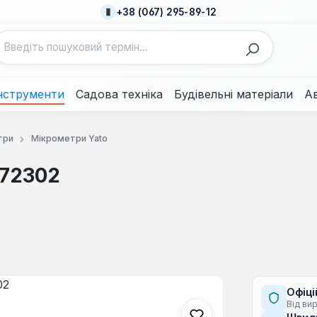
+38 (067) 295-89-12
нструменти
Садова техніка
Будівельні матеріали
А
три
Мікрометри Yato
-72302
Офіці
Від ви