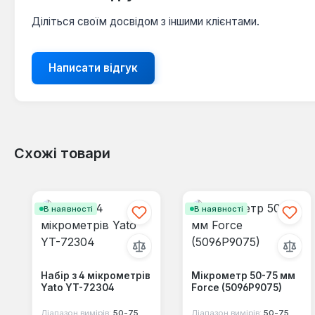
Діліться своїм досвідом з іншими клієнтами.
Написати відгук
Схожі товари
Пропустити галерею продуктів
В наявності
В наявності
Набір з 4 мікрометрів
Мікрометр 50-75 мм
Yato YT-72304
Force (5096P9075)
Діапазон вимірів:
50-75 мм, 25-50 мм, 75-100 мм, 0-25 мм
Діапазон вимірів:
50-75 мм