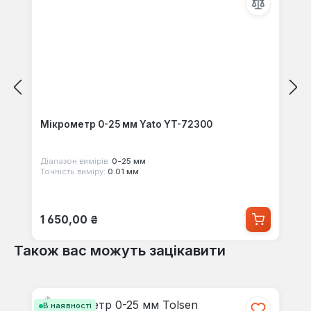
Мікрометр 0-25 мм Yato YT-72300
Діапазон вимірів:
0-25 мм
Точність виміру:
0.01 мм
Звичайна ціна:
1 650,00 ₴
Також вас можуть зацікавити
Пропустити галерею продуктів
В наявності