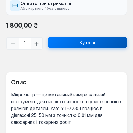
Оплата при отриманні
Або карткою / безготівково
Звичайна ціна:
1 800,00 ₴
Кількість товару: Введіть потрібну кі
Купити
Опис
Мікрометр — це механічний вимірювальний
інструмент для високоточного контролю зовнішніх
розмірів деталей. Yato YT-72301 працює в
діапазоні 25–50 мм з точністю 0,01 мм для
слюсарних і токарних робіт.