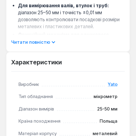
Для вимірювання валів, втулок і труб:
діапазон 25–50 мм і точність ±0,01 мм
дозволяють контролювати посадкові розміри
металевих і пластикових деталей.
Фрикційний механізм для однакового
зусилля:
запобігає перетисканню і забезпечує
Читати повністю
повторюваність результатів при серійних
вимірах.
Характеристики
Корпус з вуглецевої сталі та алюмінію:
стійкий до механічних навантажень і зберігає
стабільність показників у майстерні чи на
Виробник
Yato
виробництві.
Чітка метрична шкала:
зчитування
Тип обладнання
мікрометр
результатів займає секунди — підходить для
швидкого контролю якості.
Діапазон вимірів
25-50 мм
Пластиковий кейс у комплекті:
захищає
Країна походження
Польща
інструмент від пилу та ударів під час зберігання
та транспортування.
Матеріал корпусу
металевий