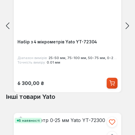
Набір з 4 мікрометрів Yato YT-72304
Діапазон вимірів:
25-50 мм, 75-100 мм, 50-75 мм, 0-25 мм
Точність виміру:
0.01 мм
Звичайна ціна:
6 300,00 ₴
Інші товари Yato
Пропустити галерею продуктів
В наявності