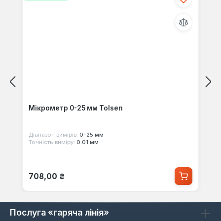
Мікрометр 0-25 мм Tolsen
Діапазон вимірів:
0-25 мм
Точність виміру:
0.01 мм
Звичайна ціна:
708,00 ₴
Послуга «гаряча лінія»