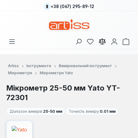
+38 (067) 295-89-12
Перейти до основного вмісту
У вас є 0 у списку
Кош
Artiss
Інструменти
Вимірювальний інструмент
Мікрометри
Мікрометри Yato
Мікрометр 25-50 мм Yato YT-
72301
Діапазон вимірів:
25-50 мм
Точність виміру:
0.01 мм