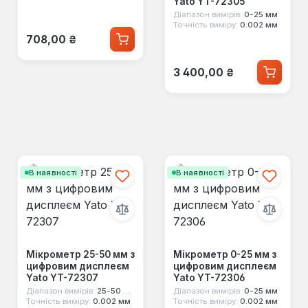
Yato YT-72305
Діапазон вимірів:
0-25 мм
Точність виміру:
0.002 мм
Звичайна ціна:
708,00 ₴
Звичайна ціна:
3 400,00 ₴
В наявності
В наявності
Мікрометр 25-50 мм з
Мікрометр 0-25 мм з
цифровим дисплеєм
цифровим дисплеєм
Yato YT-72307
Yato YT-72306
Діапазон вимірів:
25-50 мм
Діапазон вимірів:
0-25 мм
Точність виміру:
0.002 мм
Точність виміру:
0.002 мм