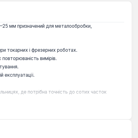
 0–25 мм призначений для металообробки,
при токарних і фрезерних роботах.
 повторюваність вимірів.
тування.
й експлуатації.
льницях, де потрібна точність до сотих часток