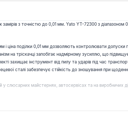
 замірів з точністю до 0,01 мм. Yato YT-72300 з діапазоном
мм і ціна поділки 0,01 мм дозволяють контролювати допуски 
нізм на тріскачці запобігає надмірному зусиллю, що підвищує
екті захищає інструмент від пилу та ударів під час транспор
ецевої сталі забезпечує стійкість до зношування при щоденні
 у слюсарних майстернях, автосервісах та на виробничих ді
ипових валів, втулок і заготовок невеликого розміру.