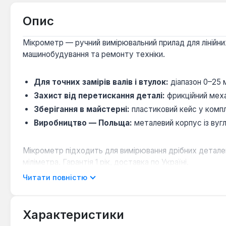
Опис
Мікрометр — ручний вимірювальний прилад для лінійних
машинобудування та ремонту техніки.
Для точних замірів валів і втулок:
діапазон 0–25 
Захист від перетискання деталі:
фрикційний меха
Зберігання в майстерні:
пластиковий кейс у компл
Виробництво — Польща:
металевий корпус із вугл
Мікрометр підходить для вимірювання дрібних деталей
міліметра. Гарантія 1 рік, доставка по Україні.
Читати повністю
Який діапазон вимірювання у Yato YT-72300?
Діапазон становить 0–25 мм, що охоплює більшість т
Характеристики