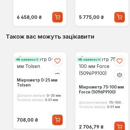
Звичайна ціна:
Звичайна ціна:
6 458,00 ₴
5 775,00 ₴
Також вас можуть зацікавити
Пропустити галерею продуктів
В наявності
В наявності
Мікрометр 0-25 мм
Tolsen
Мікрометр 75-100 мм
Force (5096P9100)
Діапазон вимірів:
0-25 мм
Точність виміру:
0.01 мм
Діапазон вимірів:
75-100 мм
Точність виміру:
0.01 мм
Звичайна ціна:
708,00 ₴
Звичайна ціна:
2 706,79 ₴