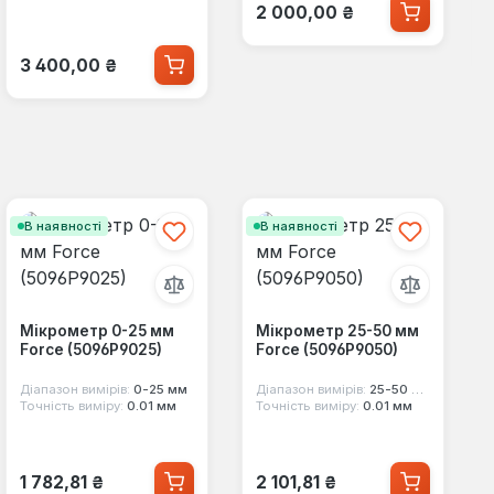
Звичайна ціна:
2 000,00 ₴
Звичайна ціна:
3 400,00 ₴
В наявності
В наявності
Мікрометр 0-25 мм
Мікрометр 25-50 мм
Force (5096P9025)
Force (5096P9050)
Діапазон вимірів:
0-25 мм
Діапазон вимірів:
25-50 мм
Точність виміру:
0.01 мм
Точність виміру:
0.01 мм
Звичайна ціна:
Звичайна ціна:
1 782,81 ₴
2 101,81 ₴