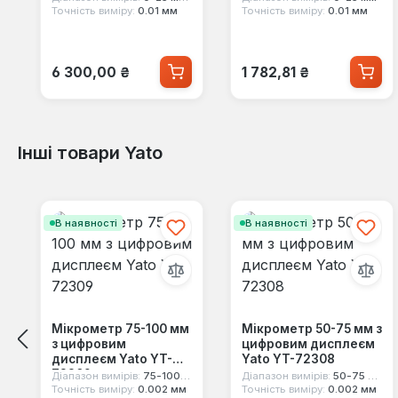
Точність виміру:
0.01 мм
Точність виміру:
0.01 мм
Звичайна ціна:
Звичайна ціна:
6 300,00 ₴
1 782,81 ₴
Інші товари Yato
Пропустити галерею продуктів
В наявності
В наявності
Мікрометр 75-100 мм
Мікрометр 50-75 мм з
з цифровим
цифровим дисплеєм
дисплеєм Yato YT-
Yato YT-72308
72309
Діапазон вимірів:
75-100 мм
Діапазон вимірів:
50-75 мм
Точність виміру:
0.002 мм
Точність виміру:
0.002 мм