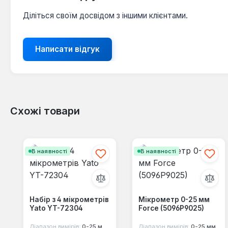
Діліться своїм досвідом з іншими клієнтами.
Написати відгук
Схожі товари
Пропустити галерею продуктів
В наявності
В наявності
Набір з 4 мікрометрів
Мікрометр 0-25 мм
Yato YT-72304
Force (5096P9025)
Діапазон вимірів:
0-25 мм, 25-50 мм, 75-100 мм, 50-75 мм
Діапазон вимірів:
0-25 мм