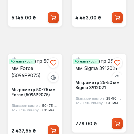
Звичайна ціна:
Звичайна ціна:
5 145,00 ₴
4 463,00 ₴
В наявності
В наявності
Мікрометр 25-50 мм
Sigma 3912021
Мікрометр 50-75 мм
Force (5096P9075)
Діапазон вимірів:
25-50 мм
Точність виміру:
0.01 мм
Діапазон вимірів:
50-75 мм
Точність виміру:
0.01 мм
Звичайна ціна:
778,00 ₴
Звичайна ціна:
2 437,56 ₴