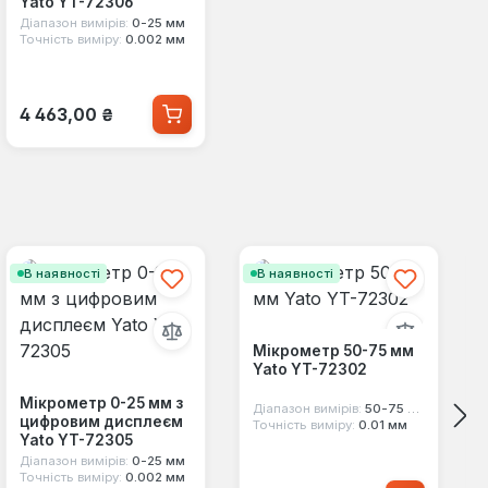
Yato YT-72306
Діапазон вимірів:
0-25 мм
Точність виміру:
0.002 мм
Звичайна ціна:
4 463,00 ₴
В наявності
В наявності
Мікрометр 50-75 мм
Yato YT-72302
Мікрометр 0-25 мм з
Діапазон вимірів:
50-75 мм
цифровим дисплеєм
Точність виміру:
0.01 мм
Yato YT-72305
Діапазон вимірів:
0-25 мм
Точність виміру:
0.002 мм