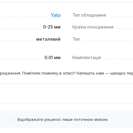
?
Yato
Тип обладнання
ують стабільні показники на сталевих і чавунних деталях.
0-25 мм
Країна походження
металевий
Тип
0.01 мм
Комплектація
редження. Помітили помилку в описі? Напишіть нам — швидко пе
Відображати рецензії лише поточною мовою.