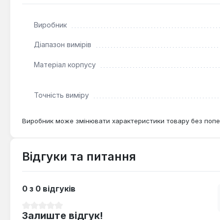
Чи підходить для вимірювання твердих сплавів
Виробник
Так — металевий корпус і точність 0,01 мм забезпеч
Діапазон вимірів
Матеріал корпусу
Точність виміру
Виробник може змінювати характеристики товару без попе
Відгуки та питання
0 з 0 відгуків
Середня оцінка 0 з 5 зірок
Залиште відгук!