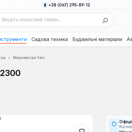
+38 (067) 295-89-12
нструменти
Садова техніка
Будівельні матеріали
А
три
Мікрометри Yato
72300
Офіці
Від ви