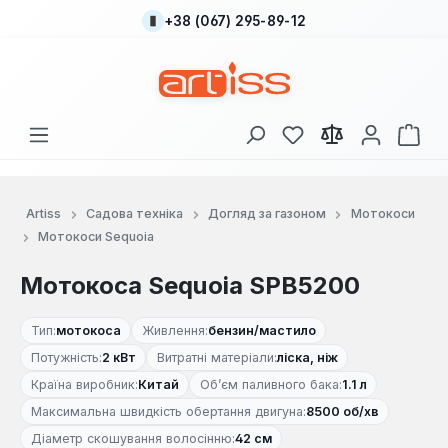
+38 (067) 295-89-12
Перейти до основного вмісту
У вас є 0 у списку
Кош
Artiss
Садова техніка
Догляд за газоном
Мотокоси
Мотокоси Sequoia
Мотокоса Sequoia SPB5200
Тип:
мотокоса
Живлення:
бензин/мастило
Потужність:
2 кВт
Витратні матеріали:
ліска, ніж
Країна виробник:
Китай
Об’єм паливного бака:
1.1 л
Максимальна швидкість обертання двигуна:
8500 об/хв
Діаметр скошування волосінню:
42 см