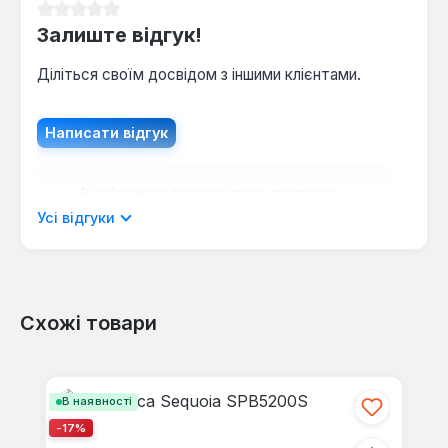
Середня оцінка 0 з 5 зірок
Залиште відгук!
Діліться своїм досвідом з іншими клієнтами.
Написати відгук
Відображати рецензії лише поточною
мовою.
Усі відгуки
Схожі товари
Відгуків не знайдено. Поділіться
своїми знаннями з іншими.
Пропустити галерею продуктів
В наявності
-17%