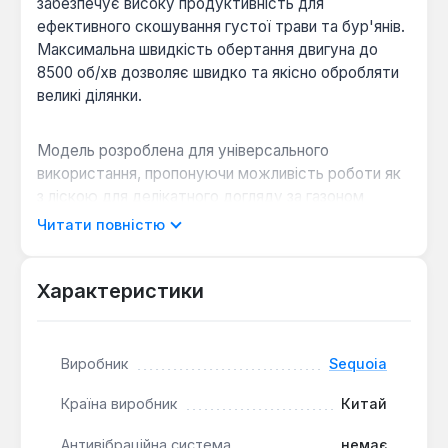
забезпечує високу продуктивність для
ефективного скошування густої трави та бур'янів.
Максимальна швидкість обертання двигуна до
8500 об/хв дозволяє швидко та якісно обробляти
великі ділянки.
Модель розроблена для універсального
використання, пропонуючи можливість роботи як
з ліскою для делікатного догляду за газоном
(діаметр скошування 42 см), так і з металевим
Читати повністю
ножем для жорсткої рослинності (діаметр
скошування 25.5 см). Верхнє розташування
двигуна сприяє оптимальному балансу та захисту
Характеристики
від забруднень.
Виробник
Sequoia
Висока продуктивність:
Двигун 51.7 см³ та
потужність 2 кВт забезпечують ефективне
Країна виробник
Китай
косіння навіть у складних умовах.
Зручність керування:
Велосипедна рукоятка
Антивібраційна система
немає