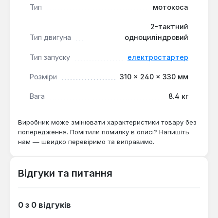
напівпрофесійного використання, забезпечуючи
Тип
мотокоса
ефективність та зручність експлуатації. Гарантія 2
роки підтверджує якість виробу.
2-тактний
Тип двигуна
одноциліндровий
Тип запуску
електростартер
Розміри
310 × 240 × 330 мм
Вага
8.4 кг
Виробник може змінювати характеристики товару без
попередження. Помітили помилку в описі? Напишіть
нам — швидко перевіримо та виправимо.
Відгуки та питання
0 з 0 відгуків