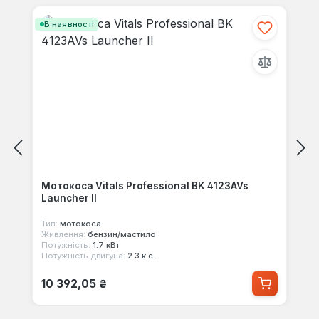
В наявності
Мотокоса Vitals Professional BK 4123AVs
Launcher II
Тип:
мотокоса
Живлення:
бензин/мастило
Потужність:
1.7 кВт
Потужність двигуна:
2.3 к.с.
Звичайна ціна:
10 392,05 ₴