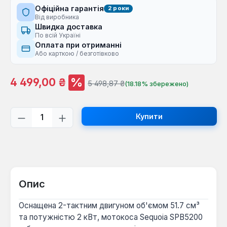
Офіційна гарантія
2 роки
Від виробника
Швидка доставка
По всій Україні
Оплата при отриманні
Або карткою / безготівково
%
Ціна продажу:
4 499,00 ₴
Звичайна ціна:
5 498,87 ₴
(18.18% збережено)
Кількість товару: Введіть потрібну кі
Купити
Опис
Оснащена 2-тактним двигуном об'ємом 51.7 см³
та потужністю 2 кВт, мотокоса Sequoia SPB5200