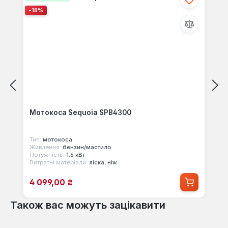
-18%
Мотокоса Sequoia SPB4300
Тип:
мотокоса
Живлення:
бензин/мастило
Потужність:
1.6 кВт
Витратні матеріали:
ліска, ніж
Ціна продажу:
4 099,00 ₴
Також вас можуть зацікавити
Пропустити галерею продуктів