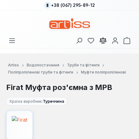
+38 (067) 295-89-12
Перейти до основного вмісту
У вас є 0 у списку
Кош
Artiss
Водопостачання
Труби та фітинги
Поліпропіленові труби та фітинги
Муфти поліпропіленові
Firat Муфта роз'ємна з МРВ
Країна виробник:
Туреччина