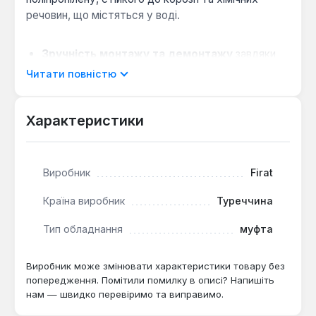
речовин, що містяться у воді.
Зручність монтажу та демонтажу
завдяки
роз'ємній конструкції, що економить час при
Читати повністю
проведенні робіт.
Універсальне з'єднання
через наявність
Характеристики
МРВ, що дозволяє підключати стандартну
різьбову арматуру.
Довговічність у водопостачанні
за рахунок
Виробник
Firat
матеріалу, який не схильний до накипу та
втрати міцності.
Країна виробник
Туреччина
Муфта Firat призначена для монтажу систем
Тип обладнання
муфта
холодного та гарячого водопостачання в
житлових та комерційних будівлях. Вона
Виробник може змінювати характеристики товару без
оптимально підходить для створення розбірних
попередження. Помітили помилку в описі? Напишіть
вузлів у колекторах, перед лічильниками або
нам — швидко перевіримо та виправимо.
запірною арматурою, де може знадобитися