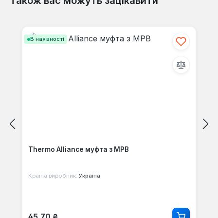
Також вас можуть зацікавити
Відгуків не знайдено. Поділіться
своїми знаннями з іншими.
Пропустити галерею продуктів
В наявності
Thermo Alliance муфта з МРВ
Країна виробник:
Україна
Звичайна ціна:
45,70 ₴