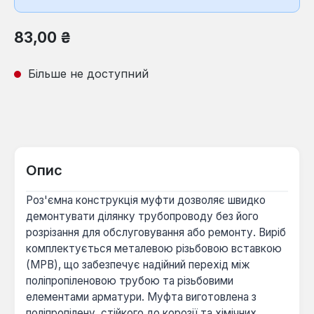
Звичайна ціна:
83,00 ₴
Більше не доступний
Опис
Роз'ємна конструкція муфти дозволяє швидко
демонтувати ділянку трубопроводу без його
розрізання для обслуговування або ремонту. Виріб
комплектується металевою різьбовою вставкою
(МРВ), що забезпечує надійний перехід між
поліпропіленовою трубою та різьбовими
елементами арматури. Муфта виготовлена з
поліпропілену, стійкого до корозії та хімічних