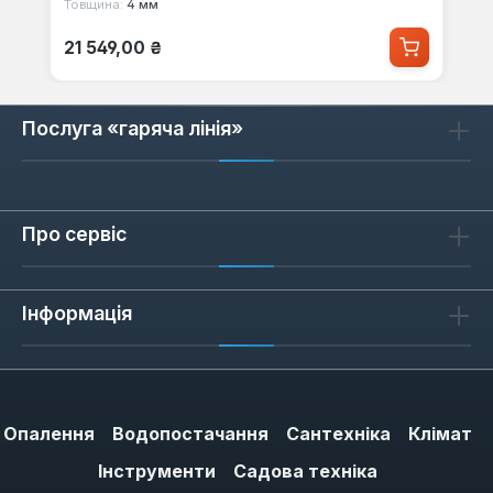
Товщина:
4 мм
Звичайна ціна:
21 549,00 ₴
Послуга «гаряча лінія»
Про сервіс
Інформація
Опалення
Водопостачання
Сантехніка
Клімат
Інструменти
Садова техніка