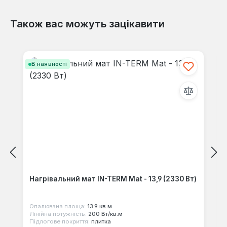
Також вас можуть зацікавити
Відгуків не знайдено. Поділіться
своїми знаннями з іншими.
Пропустити галерею продуктів
В наявності
Нагрівальний мат IN-TERM Mat - 13,9 (2330 Вт)
Опалювана площа:
13.9 кв.м
Лінійна потужність:
200 Вт/кв.м
Підлогове покриття:
плитка