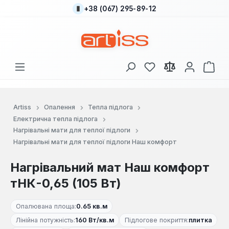
+38 (067) 295-89-12
Перейти до основного вмісту
У вас є 0 у списку
Кош
Artiss
Опалення
Тепла підлога
Електрична тепла підлога
Нагрівальні мати для теплої підлоги
Нагрівальні мати для теплої підлоги Наш комфорт
Нагрівальний мат Наш комфорт
тНК-0,65 (105 Вт)
Опалювана площа:
0.65 кв.м
Лінійна потужність:
160 Вт/кв.м
Підлогове покриття:
плитка