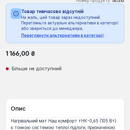
Номер продукту:
141310
Товар тимчасово відсутній
На жаль, цей товар зараз недоступний.
Перегляньте актуальні альтернативи в категорії
або зверніться до менеджера.
Переглянути альтернативи в категорії
Звичайна ціна:
1 166,00 ₴
Більше не доступний
Опис
Нагрівальний мат Наш комфорт тНК-0,65 (105 Вт)
є тонкою системою теплої підлоги, призначеною