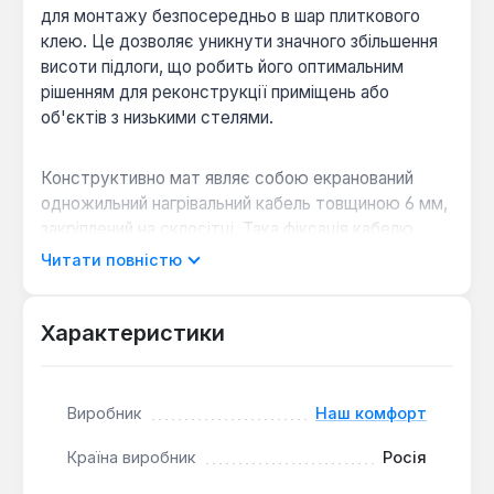
для монтажу безпосередньо в шар плиткового
клею. Це дозволяє уникнути значного збільшення
висоти підлоги, що робить його оптимальним
рішенням для реконструкції приміщень або
об'єктів з низькими стелями.
Конструктивно мат являє собою екранований
одножильний нагрівальний кабель товщиною 6 мм,
закріплений на склосітці. Така фіксація кабелю
виключає необхідність підбирати крок укладання,
Читати повністю
спрощуючи монтаж та знижуючи ризик
пошкодження. Мат оснащений установочними
проводами та надійними з'єднувальними муфтами,
Характеристики
забезпечуючи площу обігріву 0.65 м² при
потужності 105 Вт.
Виробник
Наш комфорт
Висока надійність:
Використання
Країна виробник
Росія
мініатюрного екранованого нагрівального
кабелю зі зменшеною лінійною потужністю 160