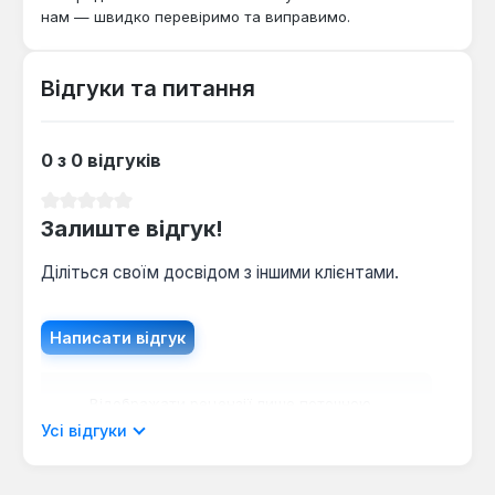
нам — швидко перевіримо та виправимо.
Відгуки та питання
0 з 0 відгуків
Середня оцінка 0 з 5 зірок
Залиште відгук!
Діліться своїм досвідом з іншими клієнтами.
Написати відгук
Відображати рецензії лише поточною
мовою.
Усі відгуки