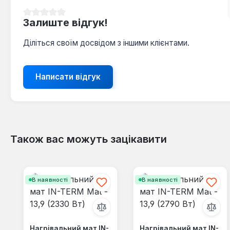
Середня оцінка 0 з 5 зірок
Залиште відгук!
Діліться своїм досвідом з іншими клієнтами.
Написати відгук
Також вас можуть зацікавити
Пропустити галерею продуктів
В наявності
В наявності
Нагрівальний мат IN-
Нагрівальний мат IN-