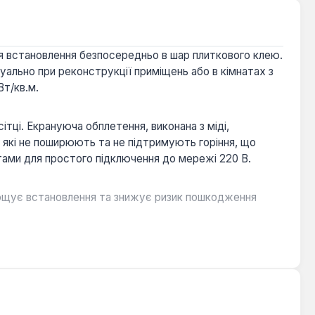
ля встановлення безпосередньо в шар плиткового клею.
уально при реконструкції приміщень або в кімнатах з
Вт/кв.м.
тці. Екрануюча обплетення, виконана з міді,
в, які не поширюють та не підтримують горіння, що
ами для простого підключення до мережі 220 В.
прощує встановлення та знижує ризик пошкодження
литковий клей, не збільшуючи значно висоту підлоги.
лінійна потужність забезпечують довговічність та
і продукції.