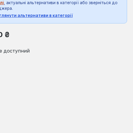
лі
, актуальні альтернативи в категорії або зверніться до
джера.
глянути альтернативи в категорії
на:
0 ₴
е доступний