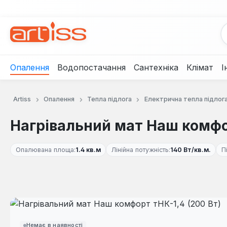
рейти до основного вмісту
Перейти до пошуку
Перейти до основної навігації
Опалення
Водопостачання
Сантехніка
Клімат
І
Artiss
Опалення
Тепла підлога
Електрична тепла підлог
Нагрівальний мат Наш комфор
Опалювана площа:
1.4 кв.м
Лінійна потужність:
140 Вт/кв.м.
П
Пропустити галерею зображень
Немає в наявності