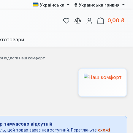
₴
Українська
Українська гривня
У вас є 0 у списку бажань
Кош
0,00 ₴
втотовари
лої підлоги Наш комфорт
р тимчасово відсутній
ль, цей товар зараз недоступний. Перегляньте
схожі