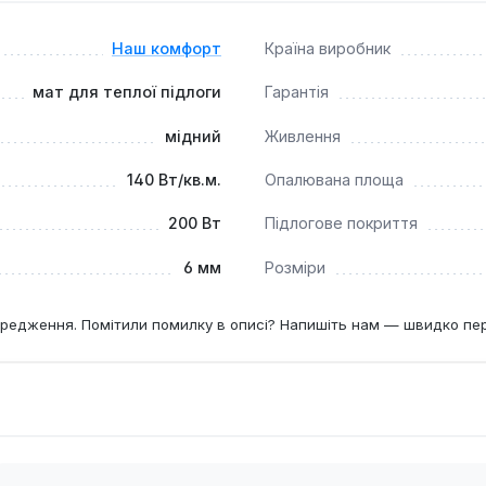
рішенням для створення комфортного мікроклімату в житлов
тки. Він підходить для використання як основне, так і дод
Наш комфорт
Країна виробник
мат для теплої підлоги
Гарантія
мідний
Живлення
140 Вт/кв.м.
Опалювана площа
200 Вт
Підлогове покриття
6 мм
Розміри
редження. Помітили помилку в описі? Напишіть нам — швидко пе