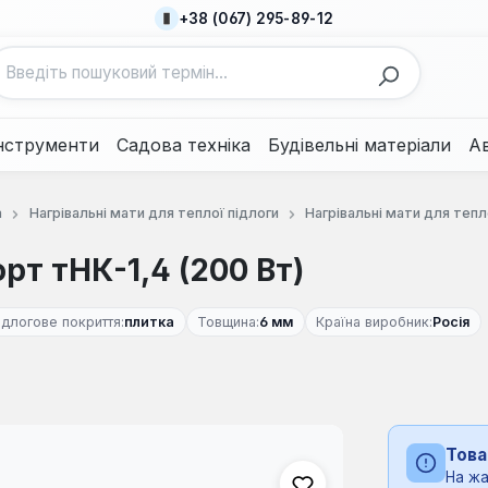
+38 (067) 295-89-12
нструменти
Садова техніка
Будівельні матеріали
А
а
Нагрівальні мати для теплої підлоги
Нагрівальні мати для теп
т тНК-1,4 (200 Вт)
ідлогове покриття:
плитка
Товщина:
6 мм
Країна виробник:
Росія
Това
На жа