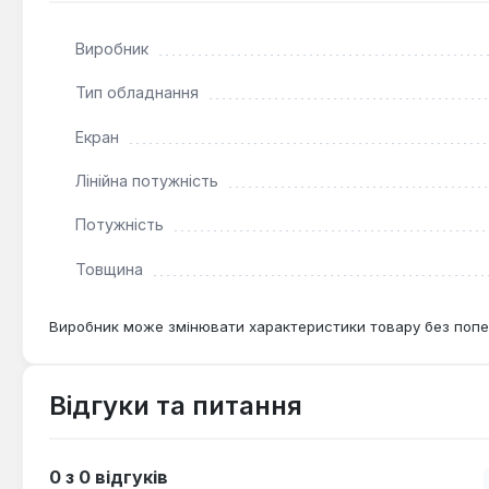
Нагрівальний мат Наш комфорт тНК-1,4 є оптимальним 
коридорах, особливо там, де планується укладання пли
Виробник
розподіл тепла по всій поверхні підлоги.
Тип обладнання
Екран
Лінійна потужність
Потужність
Товщина
Виробник може змінювати характеристики товару без попе
Відгуки та питання
0 з 0 відгуків