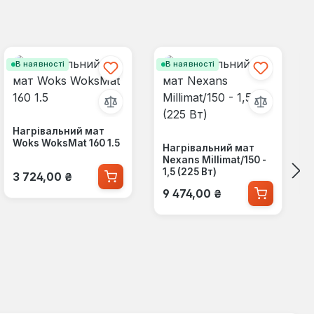
В наявності
В наявності
Нагрівальний мат
Woks WoksMat 160 1.5
Нагрівальний мат
Nexans Millimat/150 -
Звичайна ціна:
1,5 (225 Вт)
3 724,00 ₴
Звичайна ціна:
9 474,00 ₴