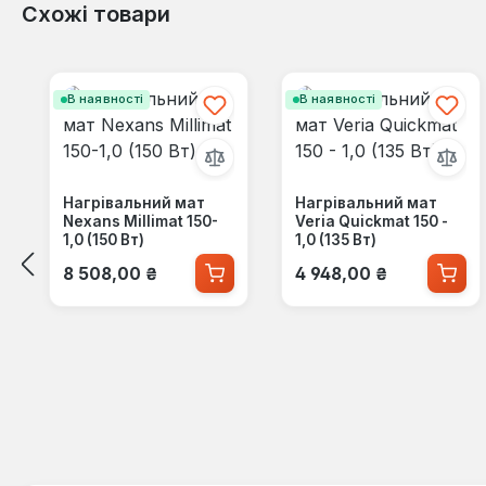
Схожі товари
Пропустити галерею продуктів
В наявності
В наявності
Нагрівальний мат
Нагрівальний мат
Nexans Millimat 150-
Veria Quickmat 150 -
1,0 (150 Вт)
1,0 (135 Вт)
Звичайна ціна:
Звичайна ціна:
8 508,00 ₴
4 948,00 ₴