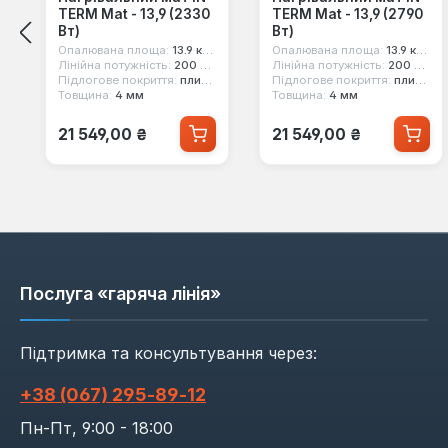
TERM Mat - 13,9 (2330
TERM Mat - 13,9 (2790
Вт)
Вт)
Опалювана площа:
13.9 кв.м
Опалювана площа:
13.9 кв.м
Лінійна потужність:
200 Вт/кв.м
Лінійна потужність:
200 Вт/кв.м
Підлогове покриття:
плитка
Підлогове покриття:
плитка
Товщина:
4 мм
Товщина:
4 мм
Звичайна ціна:
Звичайна ціна:
21 549,00 ₴
21 549,00 ₴
Послуга «гаряча лінія»
Підтримка та консультування через:
+38 (067) 295‑89‑12
Пн-Пт, 9:00 - 18:00