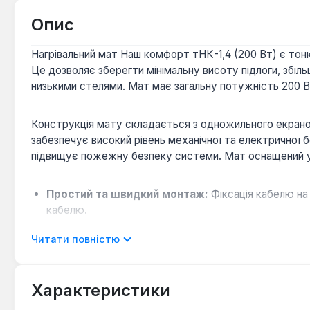
Опис
Нагрівальний мат Наш комфорт тНК-1,4 (200 Вт) є тон
Це дозволяє зберегти мінімальну висоту підлоги, збіл
низькими стелями. Мат має загальну потужність 200 Вт 
Конструкція мату складається з одножильного екранова
забезпечує високий рівень механічної та електричної б
підвищує пожежну безпеку системи. Мат оснащений у
Простий та швидкий монтаж:
Фіксація кабелю на
кабелю.
Мінімальне підняття рівня підлоги:
Тонка констру
Читати повністю
Висока надійність та безпека:
Екранований кабель
безпечну експлуатацію.
Довгострокова гарантія:
Виробник надає 10-річну
Характеристики