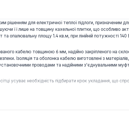
ким рішенням для електричної теплої підлоги, призначеним д
ьшуючи її лише на товщину кахельної плитки, що особливо акт
та опалювальну площу 1.4 кв.м, при лінійній потужності 140 
ного кабелю товщиною 6 мм, надійно закріпленого на склосі
езпеки. Ізоляція та оболонка кабелю виготовлені з матеріалі
становочними проводами та надійними з'єднувальними муфт
 сітці усуває необхідність підбирати крок укладання, що с
кція мату (6 мм) дозволяє монтувати його безпосередньо в п
 з мідним екраном, негорючі матеріали ізоляції та зменшена 
 гарантію, що підтверджує впевненість у якості та надійност