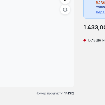
моде
мене
Пере
Звичайна ці
1 433,0
Більше н
Номер продукту:
141312