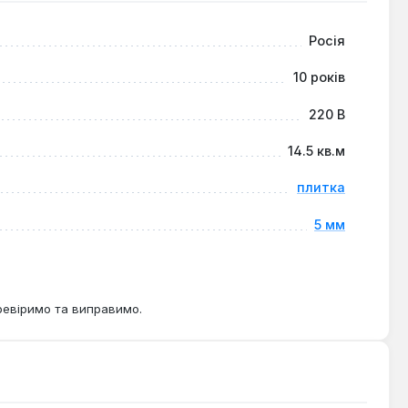
Росія
10 років
220 В
14.5 кв.м
плитка
5 мм
ревіримо та виправимо.