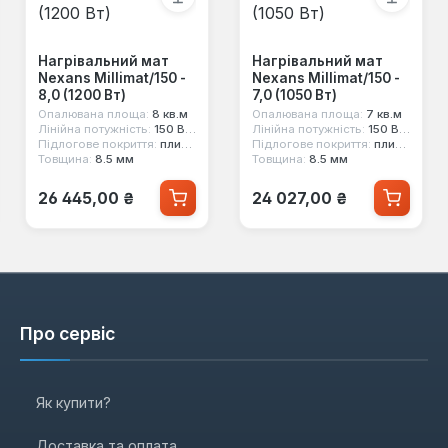
Нагрівальний мат
Нагрівальний мат
Nexans Millimat/150 -
Nexans Millimat/150 -
8,0 (1200 Вт)
7,0 (1050 Вт)
Опалювана площа:
8 кв.м
Опалювана площа:
7 кв.м
Лінійна потужність:
150 Вт/кв.м
Лінійна потужність:
150 Вт/кв.м
Підлогове покриття:
плитка
Підлогове покриття:
плитка
Товщина:
8.5 мм
Товщина:
8.5 мм
Звичайна ціна:
Звичайна ціна:
26 445,00 ₴
24 027,00 ₴
Про сервіс
Як купити?
Доставка та оплата