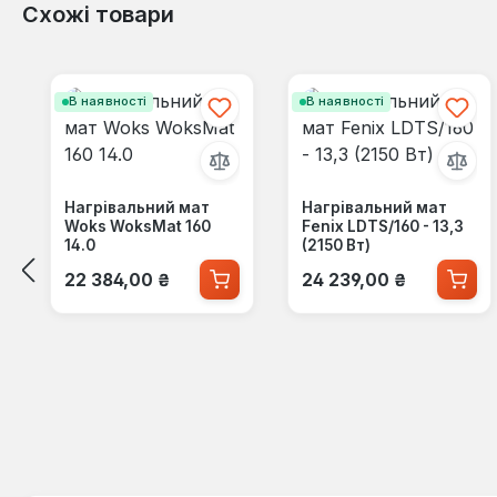
Схожі товари
Пропустити галерею продуктів
В наявності
В наявності
Нагрівальний мат
Нагрівальний мат
Woks WoksMat 160
Fenix LDTS/160 - 13,3
14.0
(2150 Вт)
Звичайна ціна:
Звичайна ціна:
22 384,00 ₴
24 239,00 ₴