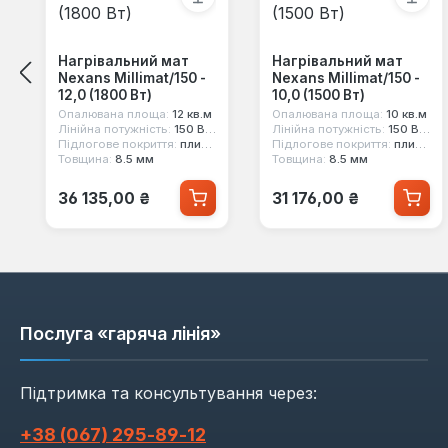
Нагрівальний мат
Нагрівальний мат
Nexans Millimat/150 -
Nexans Millimat/150 -
12,0 (1800 Вт)
10,0 (1500 Вт)
Опалювана площа:
12 кв.м
Опалювана площа:
10 кв.м
Лінійна потужність:
150 Вт/кв.м
Лінійна потужність:
150 Вт/кв.м
Підлогове покриття:
плитка
Підлогове покриття:
плитка
Товщина:
8.5 мм
Товщина:
8.5 мм
Звичайна ціна:
Звичайна ціна:
36 135,00 ₴
31 176,00 ₴
Послуга «гаряча лінія»
Підтримка та консультування через:
+38 (067) 295‑89‑12