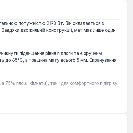
агальною потужністю 2190 Вт. Він складається з
. Завдяки двожильній конструкції, мат має лише один
никнути підвищення рівня підлоги та є зручним
ть до 65°С, а товщина мату всього 5 мм. Екранування
 75% площі кімнати), так і для комфортного підігріву
ня та скорочує час робіт.
истему електричної теплої підлоги. Він підходить для
мпературний режим у будь-яку пору року.