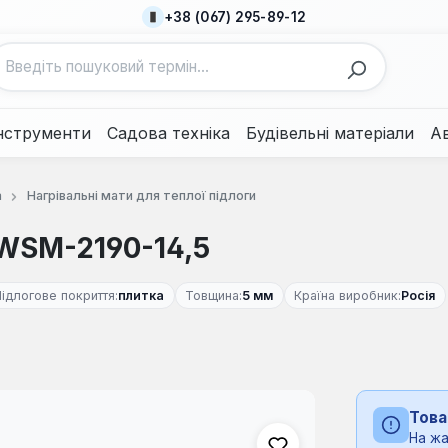
+38 (067) 295-89-12
нструменти
Садова техніка
Будівельні матеріали
А
а
Нагрівальні мати для теплої підлоги
WSM-2190-14,5
ідлогове покриття:
плитка
Товщина:
5 мм
Країна виробник:
Росія
Това
На жа