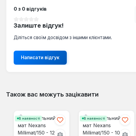
0 з 0 відгуків
Середня оцінка 0 з 5 зірок
Залиште відгук!
Діліться своїм досвідом з іншими клієнтами.
Написати відгук
Також вас можуть зацікавити
Пропустити галерею продуктів
В наявності
В наявності