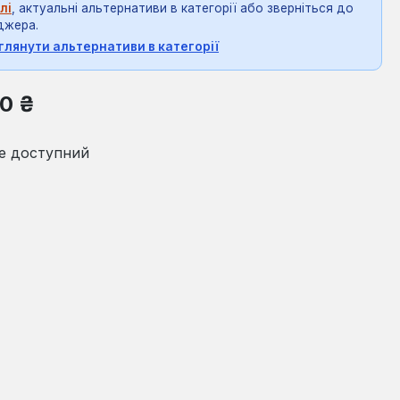
лі
, актуальні альтернативи в категорії або зверніться до
джера.
глянути альтернативи в категорії
на:
0 ₴
е доступний