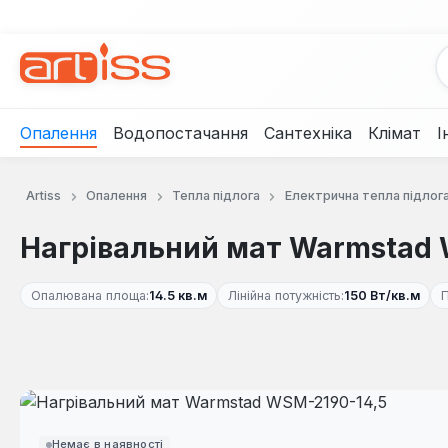
рейти до основного вмісту
Перейти до пошуку
Перейти до основної навігації
Опалення
Водопостачання
Сантехніка
Клімат
І
Artiss
Опалення
Тепла підлога
Електрична тепла підлог
Нагрівальний мат Warmstad 
Опалювана площа:
14.5 кв.м
Лінійна потужність:
150 Вт/кв.м
П
Пропустити галерею зображень
Немає в наявності