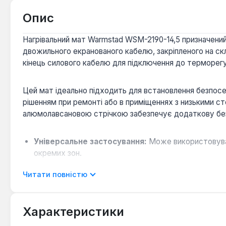
Опис
Нагрівальний мат Warmstad WSM-2190-14,5 призначений 
двожильного екранованого кабелю, закріпленого на скл
кінець силового кабелю для підключення до терморег
Цей мат ідеально підходить для встановлення безпосер
рішенням при ремонті або в приміщеннях з низькими с
алюмолавсановою стрічкою забезпечує додаткову без
Універсальне застосування:
Може використовувати
окремих зон.
Простий монтаж:
Готова конструкція мату зі ста
Читати повністю
Економія простору:
Тонкий мат не вимагає формув
Нагрівальний мат Warmstad WSM-2190-14,5 є ефективним
Характеристики
житлових приміщень, ванних кімнат, кухонь, де основ