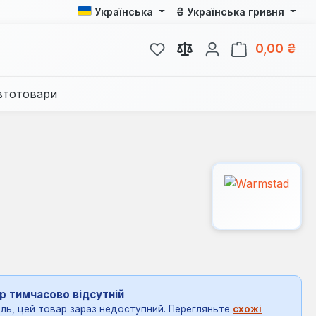
₴
Українська
Українська гривня
У вас є 0 у списку бажань
Кош
0,00 ₴
втотовари
р тимчасово відсутній
ль, цей товар зараз недоступний. Перегляньте
схожі