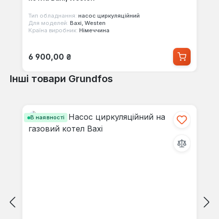
Тип обладнання:
насос циркуляційний
Для моделей:
Baxi, Westen
Країна виробник:
Німеччина
Звичайна ціна:
6 900,00 ₴
Інші товари Grundfos
Пропустити галерею продуктів
В наявності