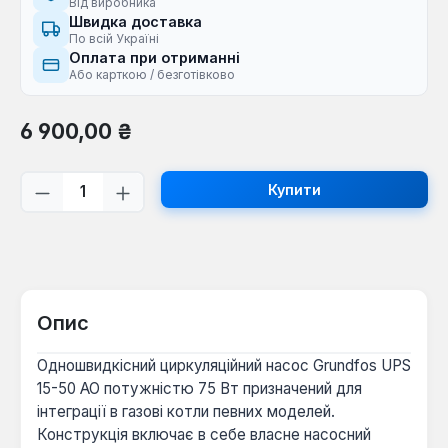
Від виробника
Швидка доставка
По всій Україні
Оплата при отриманні
Або карткою / безготівково
Звичайна ціна:
6 900,00 ₴
Кількість товару: Введіть потрібну кі
Купити
Опис
Одношвидкісний циркуляційний насос Grundfos UPS
15-50 AO потужністю 75 Вт призначений для
інтеграції в газові котли певних моделей.
Конструкція включає в себе власне насосний