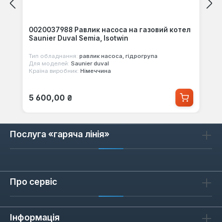
0020037988 Равлик насоса на газовий котел
Saunier Duval Semia, Isotwin
Тип обладнання:
равлик насоса, гідрогрупа
Для моделей:
Saunier duval
Країна виробник:
Німеччина
Звичайна ціна:
5 600,00 ₴
Послуга «гаряча лінія»
Про сервіс
Інформація