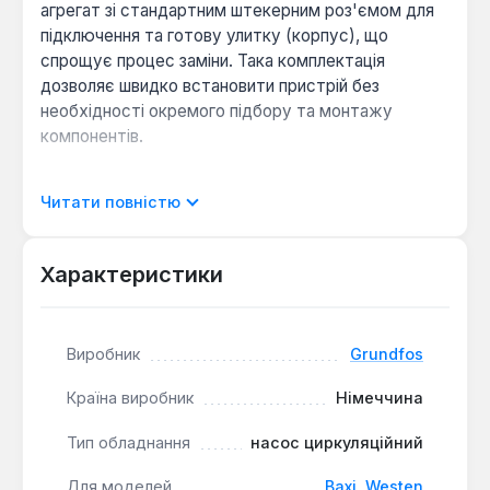
агрегат зі стандартним штекерним роз'ємом для
підключення та готову улитку (корпус), що
спрощує процес заміни. Така комплектація
дозволяє швидко встановити пристрій без
необхідності окремого підбору та монтажу
компонентів.
Сумісність з котлами
: Призначений для заміни
Читати повністю
в настінних газових котлах Baxi серій Eco 3,
Ecofour, Luna 3, а також Westen Pulsar і Star
Характеристики
Digital.
Надійність експлуатації
: Виробництво
Grundfos гарантує точність виготовлення та
довговічність роботи в системах опалення.
Виробник
Grundfos
Простота встановлення
Комплектація в зборі
Країна виробник
Німеччина
з улиткою та стандартним електричним
роз'ємом мінімізує час та зусилля на ремонт.
Тип обладнання
насос циркуляційний
Для моделей
Baxi
,
Westen