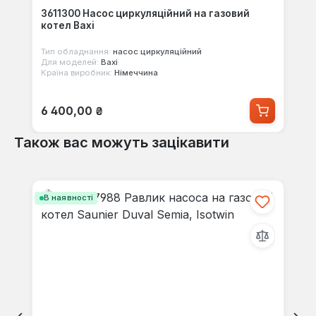
3611300 Насос циркуляційний на газовий
котел Baxi
Тип обладнання:
насос циркуляційний
Для моделей:
Baxi
Країна виробник:
Німеччина
Звичайна ціна:
6 400,00 ₴
Також вас можуть зацікавити
Пропустити галерею продуктів
В наявності