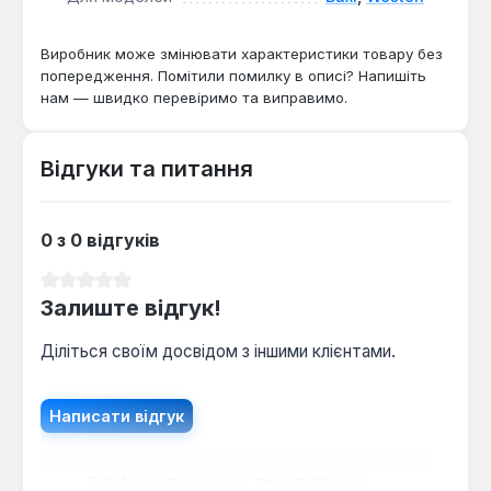
Цей насос є оригінальною замінною деталлю для
відновлення циркуляції теплоносія в системі
опалення. Він підходить для заміни вийшовших з
Виробник може змінювати характеристики товару без
ладу аналогічних насосів у вказаних моделях
попередження. Помітили помилку в описі? Напишіть
нам — швидко перевіримо та виправимо.
котлів, забезпечуючи їх подальшу стабільну
роботу.
Відгуки та питання
0 з 0 відгуків
Середня оцінка 0 з 5 зірок
Залиште відгук!
Діліться своїм досвідом з іншими клієнтами.
Написати відгук
Відображати рецензії лише поточною