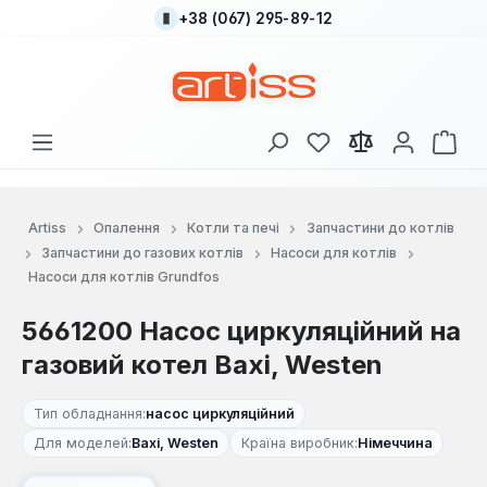
+38 (067) 295-89-12
Перейти до основного вмісту
У вас є 0 у списку
Кош
Artiss
Опалення
Котли та печі
Запчастини до котлів
Запчастини до газових котлів
Насоси для котлів
Насоси для котлів Grundfos
5661200 Насос циркуляційний на
газовий котел Baxi, Westen
Тип обладнання:
насос циркуляційний
Для моделей:
Baxi, Westen
Країна виробник:
Німеччина