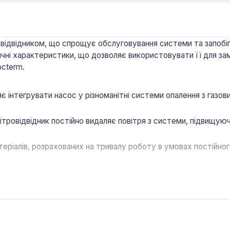
відвідником, що спрощує обслуговування системи та запобі
чні характеристики, що дозволяє використовувати її для замі
octerm.
є інтегрувати насос у різноманітні системи опалення з газов
ітровідвідник постійно видаляє повітря з системи, підвищу
теріалів, розрахованих на тривалу роботу в умовах постійно
яції теплоносія в закритих системах опалення приватних буд
ом та обслуговуванням газових котлів, як пряма заміна вихід