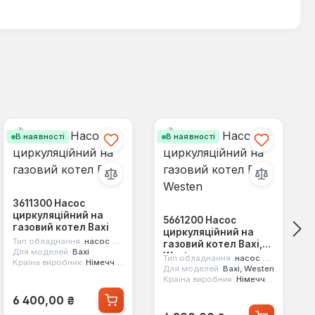
В наявності
В наявності
3611300 Насос
циркуляційний на
5661200 Насос
газовий котел Baxi
циркуляційний на
Тип обладнання:
насос циркуляційний
газовий котел Baxi,
Для моделей:
Baxi
Westen
Тип обладнання:
насос циркуляційний
Країна виробник:
Німеччина
Для моделей:
Baxi, Westen
Країна виробник:
Німеччина
Звичайна ціна:
6 400,00 ₴
Звичайна ціна: