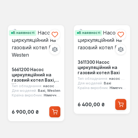
В наявності
В наявності
3611300 Насос
циркуляційний на
5661200 Насос
газовий котел Baxi
циркуляційний на
Тип обладнання:
насос циркуляційний
газовий котел Baxi,
Для моделей:
Baxi
Westen
Тип обладнання:
насос циркуляційний
Країна виробник:
Німеччина
Для моделей:
Baxi, Westen
Країна виробник:
Німеччина
Звичайна ціна:
6 400,00 ₴
Звичайна ціна:
6 900,00 ₴