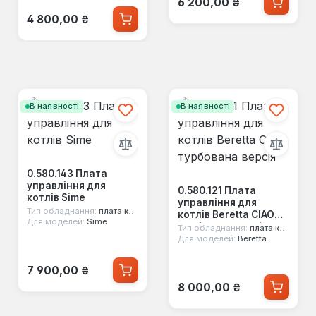
6 200,00 ₴
Звичайна ціна:
4 800,00 ₴
В наявності
В наявності
0.580.143 Плата
управління для
0.580.121 Плата
котлів Sime
управління для
Тип обладнання:
плата керування
котлів Beretta CIAO
Для моделей:
Sime
турбована версія
Тип обладнання:
плата керування
Для моделей:
Beretta
Звичайна ціна:
7 900,00 ₴
Звичайна ціна:
8 000,00 ₴