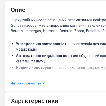
Опис
Циркуляційний насос оснащений автоматичним повітро
(голова насоса) має універсальне кріплення та електри
Beretta, Immergas, Hermann, Demrad, Zoom, Bosch та R
Універсальна застосовність:
конструкція дозволя
модифікацій.
Автоматичне видалення повітря:
вбудований пов
кавітації та шуму.
Надійна конструкція:
насос виконаний з міцних ма
Ця модель призначена для підтримки стабільної циркул
Читати повністю
майстрів або сервісних центрів, які займаються ремонт
Характеристики