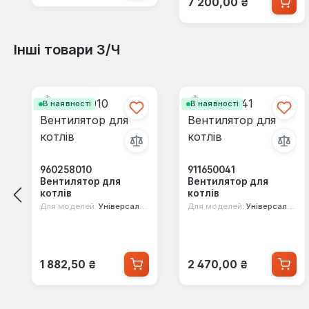
7 200,00 ₴
Інші товари З/Ч
Пропустити галерею продуктів
В наявності
В наявності
960258010
911650041
Вентилятор для
Вентилятор для
котлів
котлів
Для моделей:
Універсальна
Для моделей:
Універсальна
Звичайна ціна:
Звичайна ціна:
1 882,50 ₴
2 470,00 ₴