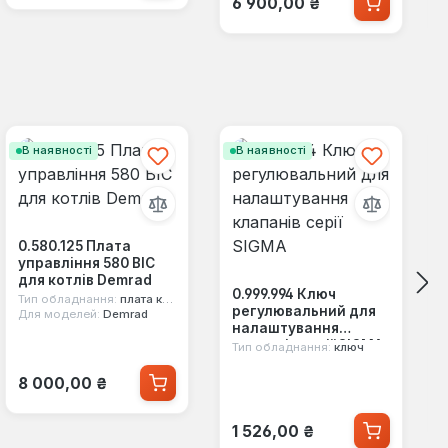
6 900,00 ₴
В наявності
В наявності
0.580.125 Плата
управління 580 BIC
для котлів Demrad
0.999.994 Ключ
Тип обладнання:
плата керування
регулювальний для
Для моделей:
Demrad
налаштування
клапанів серії SIGMA
Тип обладнання:
ключ
Звичайна ціна:
8 000,00 ₴
Звичайна ціна:
1 526,00 ₴