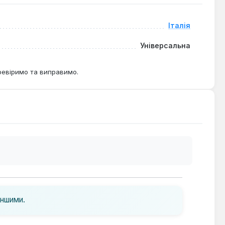
Італія
Універсальна
ревіримо та виправимо.
іншими.