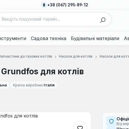
+38 (067) 295-89-12
нструменти
Садова техніка
Будівельні матеріали
А
Запчастини до газових котлів
Насоси для котлів
Насоси для котл
Grundfos для котлів
льна
Країна виробник:
Італія
Офіці
Від ви