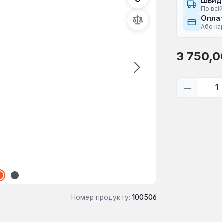
Швид
По всій
Оплат
Або ка
Звичайна ці
3 750,0
Кількіс
Номер продукту:
100506