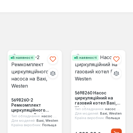
В наявності
В наявності
5698260 Насос
циркуляційний на
5698260-2
газовий котел Baxi,
Ремкомплект
Westen
Тип обладнання:
насос циркуляційний
циркуляційного
Для моделей:
Baxi, Westen
насоса на Baxi,
Тип обладнання:
насос циркуляційний
Країна виробник:
Польща
Westen
Для моделей:
Baxi, Westen
Країна виробник:
Польща
Звичайна ціна: