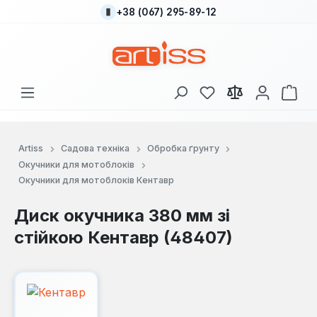
+38 (067) 295-89-12
Перейти до основного вмісту
У вас є 0 у списку
Кош
Artiss
Садова техніка
Обробка ґрунту
Окучники для мотоблоків
Окучники для мотоблоків Кентавр
Диск окучника 380 мм зі
стійкою Кентавр (48407)