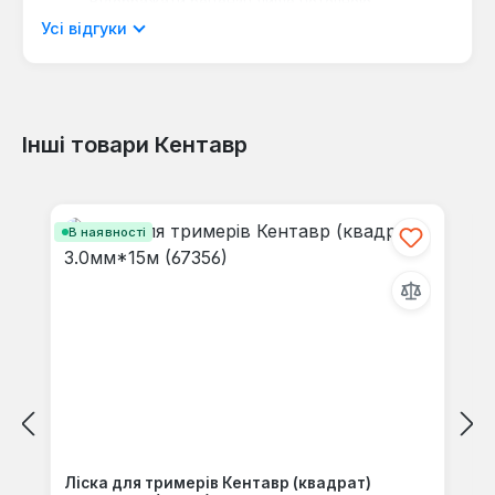
Відображати рецензії лише поточною
мовою.
Усі відгуки
Інші товари Кентавр
Відгуків не знайдено. Поділіться
своїми знаннями з іншими.
Пропустити галерею продуктів
В наявності
Ліска для тримерів Кентавр (квадрат)