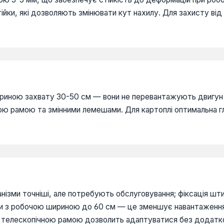
стійки, які дозволяють змінювати кут нахилу. Для захисту в
шириною захвату 30-50 см — вони не перевантажують двигун
ою рамою та змінними лемешами. Для картоплі оптимальна гл
ханізми точніші, але потребують обслуговування; фіксація шт
ки з робочою шириною до 60 см — це зменшує навантаження
 телескопічною рамою дозволить адаптуватися без додатко