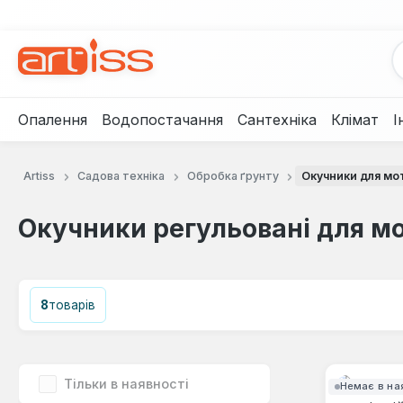
рейти до основного вмісту
Перейти до пошуку
Перейти до основної навігації
Опалення
Водопостачання
Сантехніка
Клімат
І
Artiss
Садова техніка
Обробка ґрунту
Окучники для мо
Окучники регульовані для м
8
товарів
Тільки в наявності
Немає в на