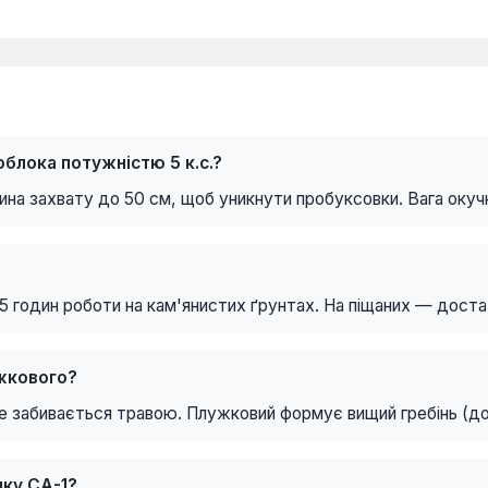
блока потужністю 5 к.с.?
ина захвату до 50 см, щоб уникнути пробуксовки. Вага окуч
15 годин роботи на кам'янистих ґрунтах. На піщаних — доста
ужкового?
 забивається травою. Плужковий формує вищий гребінь (до 
пку СА-1?