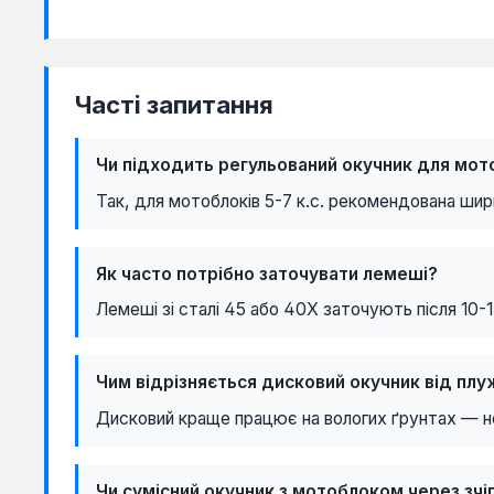
Часті запитання
Чи підходить регульований окучник для мото
Так, для мотоблоків 5-7 к.с. рекомендована шир
Як часто потрібно заточувати лемеші?
Лемеші зі сталі 45 або 40Х заточують після 10-
Чим відрізняється дисковий окучник від пл
Дисковий краще працює на вологих ґрунтах — не
Чи сумісний окучник з мотоблоком через зчі