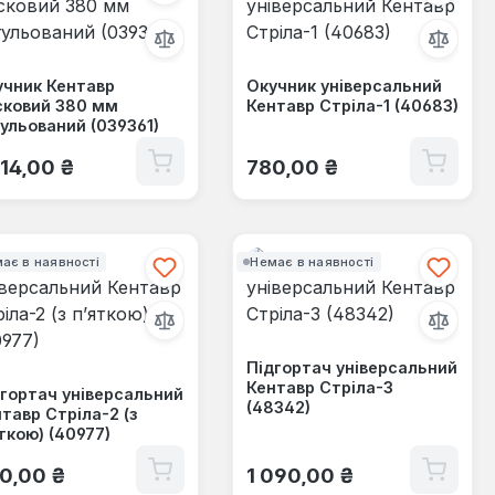
учник Кентавр
Окучник універсальний
сковий 380 мм
Кентавр Стріла-1 (40683)
ульований (039361)
ичайна ціна:
Звичайна ціна:
014,00 ₴
780,00 ₴
ає в наявності
Немає в наявності
Підгортач універсальний
Кентавр Стріла-3
гортач універсальний
(48342)
тавр Стріла-2 (з
ткою) (40977)
ичайна ціна:
Звичайна ціна:
0,00 ₴
1 090,00 ₴