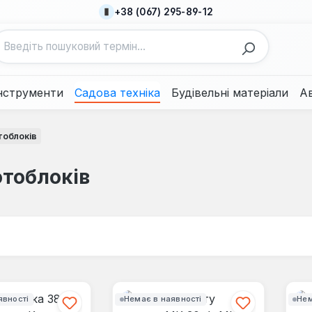
+38 (067) 295-89-12
нструменти
Садова техніка
Будівельні матеріали
А
тоблоків
отоблоків
явності
Немає в наявності
Нем