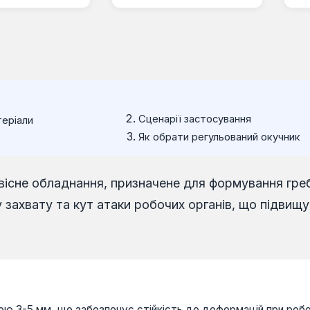
Сценарії застосування
теріали
Як обрати регульований окучник
вісне обладнання, призначене для формування греб
ахвату та кут атаки робочих органів, що підвищує
ою 3-5 мм, що забезпечує стійкість до деформацій при робот