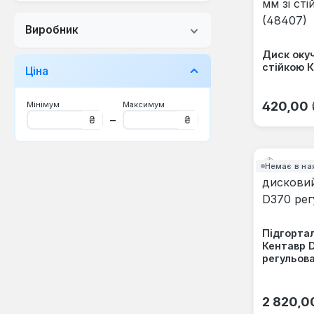
Виробник
Диск окуч
стійкою К
Ціна
Звичайна
420,00 
Мінімум
Максимум
–
₴
₴
Немає в на
Підгорта
Кентавр 
регульов
Звичайна
2 820,0