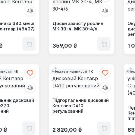
ника 380 мм зі
Диски захисту рослин
Ок
ентавр (48407)
МК 30-4, МК 30-4/6
ди
рег
 ціна:
Звичайна ціна:
Зв
₴
359,00 ₴
1 
явності
Немає в наявності
Нем
льник дисковий
Підгортальник дисковий
D370
Кентавр D410
Під
аний
регульований
Кен
п’я
 ціна:
Звичайна ціна:
Зв
0 ₴
2 820,00 ₴
83