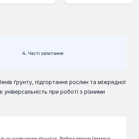
Часті запитання
енів ґрунту, підгортання рослин та міжрядної
 універсальність при роботі з різними
і на ущільнених ґрунтах. Робочі органи (лемеші