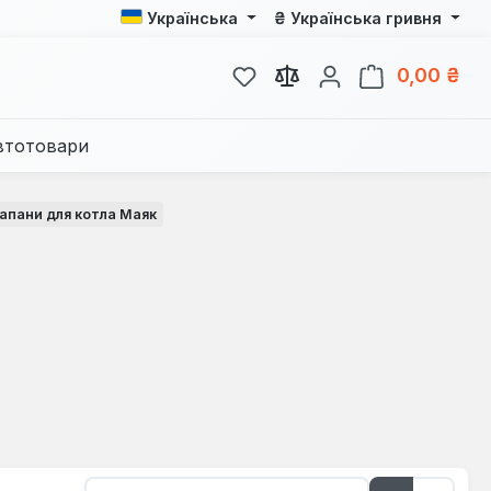
₴
Українська
Українська гривня
У вас є 0 у списку бажань
Кош
0,00 ₴
втотовари
лапани для котла Маяк