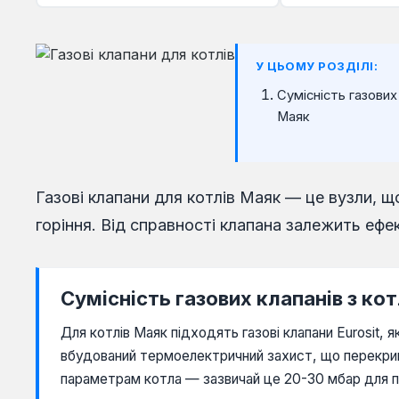
Геліос
Данко
У ЦЬОМУ РОЗДІЛІ:
Житомир
Сумісність газових
Маяк
Колві
Конвектор
Корді
Газові клапани для котлів Маяк — це вузли, 
горіння. Від справності клапана залежить ефек
Маяк
Модуль
Росс
Сумісність газових клапанів з к
Термобар
Для котлів Маяк підходять газові клапани Eurosit,
вбудований термоелектричний захист, що перекрива
параметрам котла — зазвичай це 20-30 мбар для п