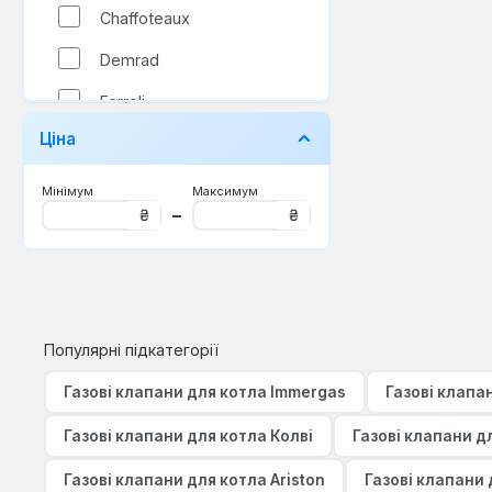
Chaffoteaux
Demrad
Ferroli
Ціна
Fondital
Hermann
Мінімум
Максимум
–
₴
₴
Immergas
Protherm
Sime
Популярні підкатегорії
Vaillant
Газові клапани для котла Immergas
Газові клапа
Viessmann
Westen
Газові клапани для котла Колві
Газові клапани дл
Атон
Газові клапани для котла Ariston
Газові клапани 