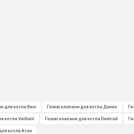
ни для котла Baxi
Газові клапани для котла Данко
Га
я котла Vaillant
Газові клапани для котла Demrad
Га
для котла Атон