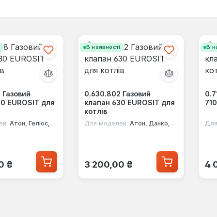
і
В наявності
В н
 Газовий
0.630.802 Газовий
0.7
30 EUROSIT для
клапан 630 EUROSIT для
710
котлів
ей:
Атон, Геліос, Данко, Корді, Маяк, Термобар
Для моделей:
Атон, Данко, Маяк, Термобар, Колві
Для
 ціна:
Звичайна ціна:
Зв
0 ₴
3 200,00 ₴
4 