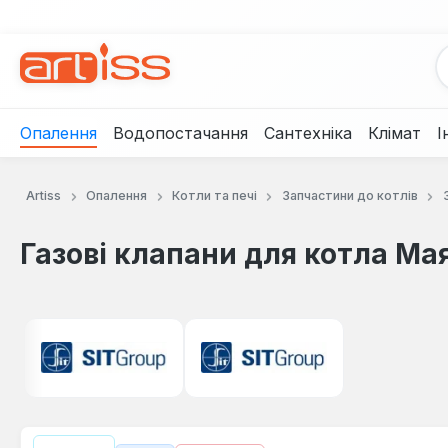
рейти до основного вмісту
Перейти до пошуку
Перейти до основної навігації
Опалення
Водопостачання
Сантехніка
Клімат
І
Artiss
Опалення
Котли та печі
Запчастини до котлів
Газові клапани для котла Ма