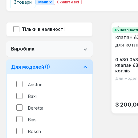
×
3
товари
Маяк
Скинути всі
Тільки в наявності
В наявност
Виробник
0.630.068
клапан 6
Для моделей
(1)
котлів
Для модел
Ariston
Baxi
Звичайна
3 200,0
Beretta
Biasi
Bosch