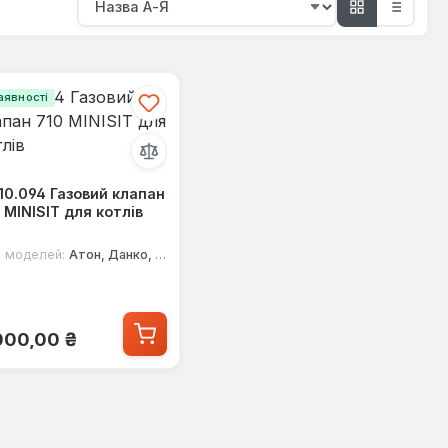
аявності
10.094 Газовий клапан
 MINISIT для котлів
 моделей:
Атон, Данко, Корді, Маяк, Термобар
ичайна ціна:
000,00 ₴