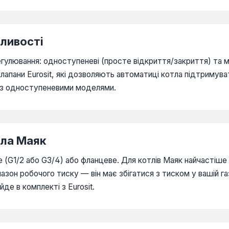
бливості
регулювання: одноступеневі (просте відкриття/закриття) та 
лапани Eurosit, які дозволяють автоматиці котла підтримува
о з одноступеневими моделями.
тла Маяк
ве (G1/2 або G3/4) або фланцеве. Для котлів Маяк найчастіше
зон робочого тиску — він має збігатися з тиском у вашій г
йде в комплекті з Eurosit.