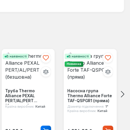
В наявності
В наявності
Новинка
Труба Thermo
Насосна група
Alliance PEXAL
Thermo Alliance Forte
PERT/AL/PERT
TAF-QSPGR1 (пряма)
(безшовна)
Країна виробник:
Китай
Діаметр підключення:
1"
Країна виробник:
Китай
Звичайна ціна:
Звичайна ціна: