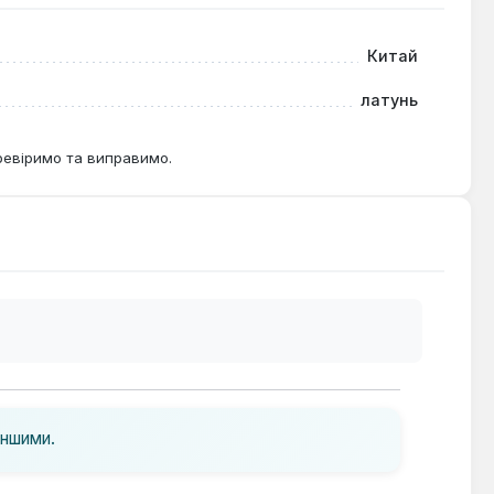
Китай
латунь
ревіримо та виправимо.
іншими.