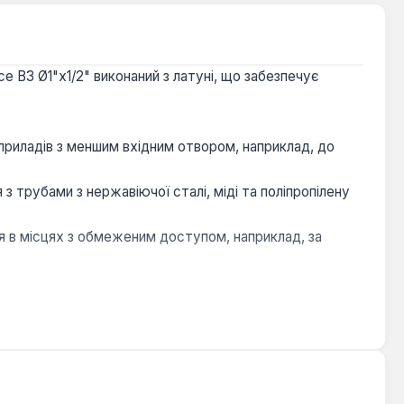
e ВЗ Ø1"х1/2" виконаний з латуні, що забезпечує
 приладів з меншим вхідним отвором, наприклад, до
з трубами з нержавіючої сталі, міді та поліпропілену
 в місцях з обмеженим доступом, наприклад, за
ком до 10 бар. Виробництво — Китай. Гарантія 1 рік,