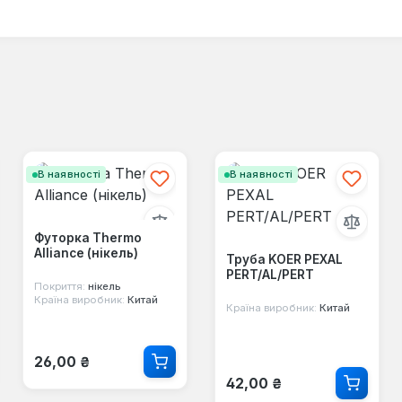
В наявності
В наявності
Футорка Thermo
Alliance (нікель)
Труба KOER PEXAL
PERT/AL/PERT
Покриття:
нікель
Країна виробник:
Китай
Країна виробник:
Китай
Звичайна ціна:
26,00 ₴
Звичайна ціна:
42,00 ₴