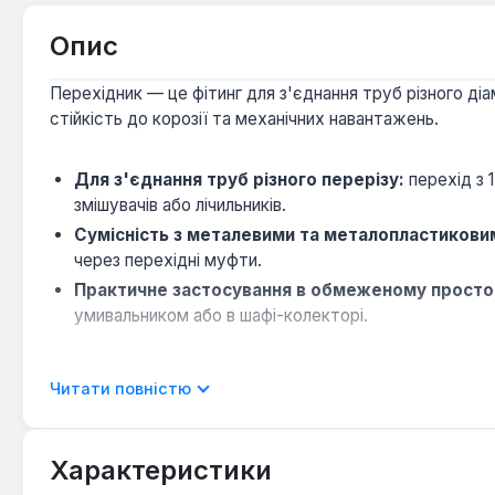
Опис
Перехідник — це фітинг для з'єднання труб різного діа
стійкість до корозії та механічних навантажень.
Для з'єднання труб різного перерізу:
перехід з 
змішувачів або лічильників.
Сумісність з металевими та металопластикови
через перехідні муфти.
Практичне застосування в обмеженому просто
умивальником або в шафі-колекторі.
Перехідник Thermo Alliance призначений для внутрішні
Читати повністю
доставка по Україні.
Характеристики