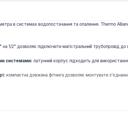
метра в системах водопостачання та опалення. Thermo Allianc
1" на 1/2" дозволяє підключити магістральний трубопровід до
ми системами:
латунний корпус підходить для використання 
рі:
компактна довжина фітинга дозволяє монтувати з'єднання
х систем холодного та гарячого водопостачання з робочим тис