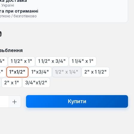
ка доставка
 Україні
а при отриманні
рткою / безготівково
на:
₴
ізьблення
/4"
1 1/2" х 1"
1 1/2" х 3/4"
1 1/4" х 1"
4"
1"х1/2"
1"х3/4"
1/2" х 1/4"
2" х 1 1/2"
(Ця опція наразі недоступна.)
2" х 1"
3/4"х1/2"
ть товару: Введіть потрібну кількість
Купити