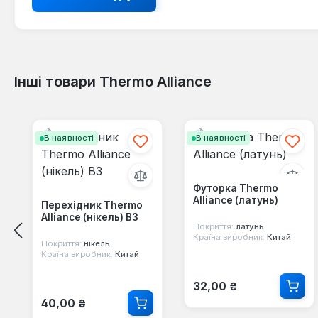
Інші товари Thermo Alliance
Пропустити галерею продуктів
В наявності
В наявності
Футорка Thermo
Alliance (латунь)
Перехідник Thermo
Alliance (нікель) ВЗ
Покриття:
латунь
Країна виробник:
Китай
Покриття:
нікель
Країна виробник:
Китай
Звичайна ціна:
32,00 ₴
Звичайна ціна:
40,00 ₴