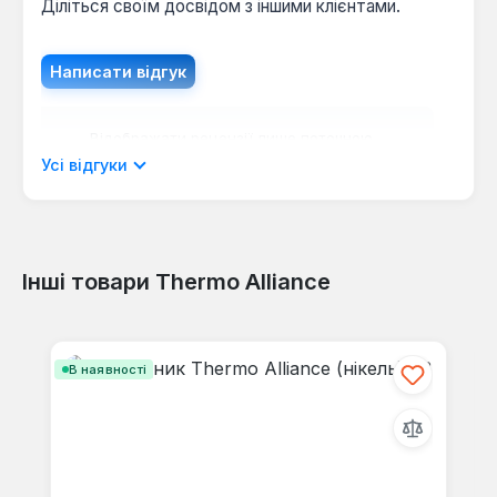
Діліться своїм досвідом з іншими клієнтами.
Написати відгук
Відображати рецензії лише поточною
мовою.
Усі відгуки
Інші товари Thermo Alliance
Відгуків не знайдено. Поділіться
своїми знаннями з іншими.
Пропустити галерею продуктів
В наявності