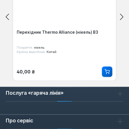
Перехідник Thermo Alliance (нікель) ВЗ
Покриття:
нікель
Країна виробник:
Китай
Звичайна ціна:
40,00 ₴
Послуга «гаряча лінія»
Про сервіс