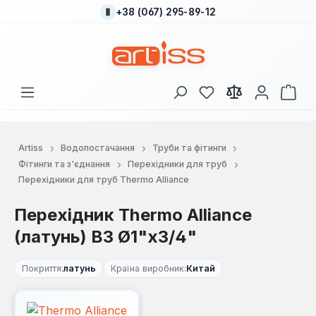
+38 (067) 295-89-12
Перейти до основного вмісту
У вас є 0 у списку
Кош
Artiss
Водопостачання
Труби та фітинги
Фітинги та з'єднання
Перехідники для труб
Перехідники для труб Thermo Alliance
Перехідник Thermo Alliance
(латунь) ВЗ Ø1"х3/4"
Покриття:
латунь
Країна виробник:
Китай