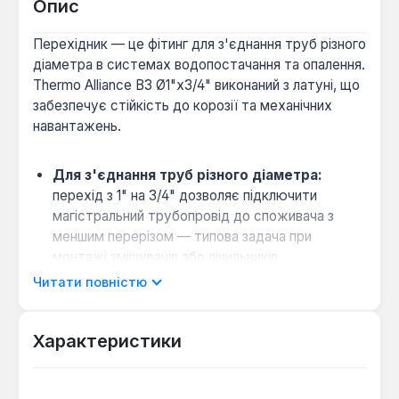
Опис
Перехідник — це фітинг для з'єднання труб різного
діаметра в системах водопостачання та опалення.
Thermo Alliance ВЗ Ø1"х3/4" виконаний з латуні, що
забезпечує стійкість до корозії та механічних
навантажень.
Для з'єднання труб різного діаметра:
перехід з 1" на 3/4" дозволяє підключити
магістральний трубопровід до споживача з
меншим перерізом — типова задача при
монтажі змішувачів або лічильників.
Сумісність з металевими та
Читати повністю
металопластиковими трубами:
латунний
корпус підходить для різьбових з'єднань зі
Характеристики
сталевими, мідними та поліпропіленовими
системами через перехідні муфти.
Стійкість до високого тиску:
латунь