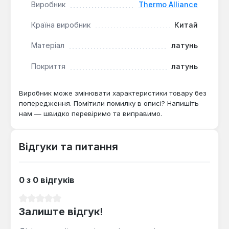
Виробник
Thermo Alliance
витримує робочий тиск до 16 бар при
температурі до 120 °C, що відповідає
Країна виробник
Китай
стандартам для централізованого
водопостачання.
Матеріал
латунь
Покриття
латунь
Перехідник Thermo Alliance призначений для
внутрішніх систем холодного та гарячого
водопостачання, а також опалення. Виробництво
Виробник може змінювати характеристики товару без
— Китай. Гарантія 1 рік, доставка по Україні.
попередження. Помітили помилку в описі? Напишіть
нам — швидко перевіримо та виправимо.
Відгуки та питання
0 з 0 відгуків
Середня оцінка 0 з 5 зірок
Залиште відгук!