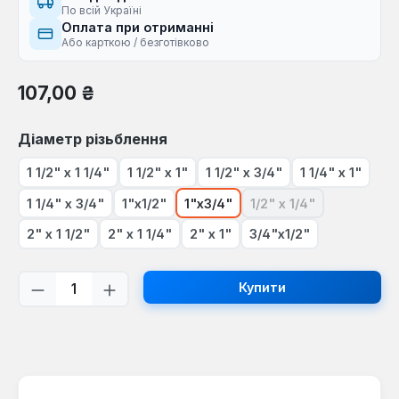
По всій Україні
Оплата при отриманні
Або карткою / безготівково
Звичайна ціна:
107,00 ₴
Виберіть
Діаметр різьблення
1 1/2" х 1 1/4"
1 1/2" х 1"
1 1/2" х 3/4"
1 1/4" х 1"
1 1/4" х 3/4"
1"х1/2"
1"х3/4"
1/2" х 1/4"
(Ця опція наразі не
2" х 1 1/2"
2" х 1 1/4"
2" х 1"
3/4"х1/2"
Кількість товару: Введіть потрібну кі
Купити