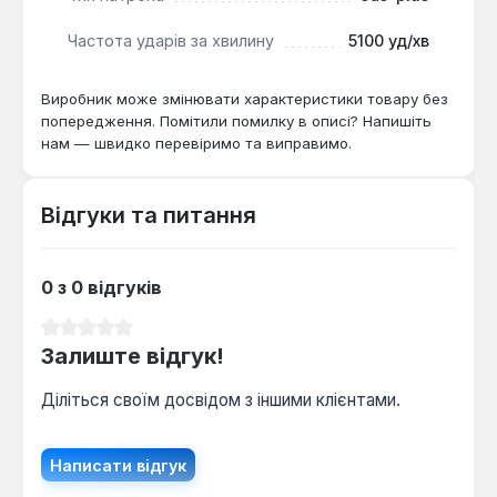
акумуляторами MILWAUKEE® M18™ дозволяє
використовувати наявні батареї та зарядні
Частота ударів за хвилину
5100 уд/хв
пристрої.
Виробник може змінювати характеристики товару без
попередження. Помітили помилку в описі? Напишіть
Перфоратор Milwaukee M18 BLH-0 є оптимальним
нам — швидко перевіримо та виправимо.
вибором для професійних будівельників,
монтажників та ремонтних бригад, яким потрібен
потужний, мобільний та універсальний інструмент
Відгуки та питання
для роботи в умовах відсутності електромережі.
Він ефективний для монтажних робіт, демонтажу
та свердління отворів у різних матеріалах.
0 з 0 відгуків
Середня оцінка 0 з 5 зірок
Залиште відгук!
Діліться своїм досвідом з іншими клієнтами.
Написати відгук