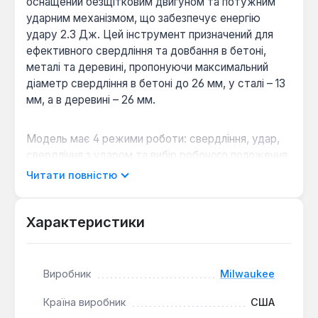
оснащений безщітковим двигуном та потужним
ударним механізмом, що забезпечує енергію
удару 2.3 Дж. Цей інструмент призначений для
ефективного свердління та довбання в бетоні,
металі та деревині, пропонуючи максимальний
діаметр свердління в бетоні до 26 мм, у сталі – 13
мм, а в деревині – 26 мм.
Модель має 4 режими роботи: свердління, удар,
свердління з ударом та вибір робочого положення
долота (Variolock), що забезпечує максимальну
Читати повністю
універсальність для різних завдань. Тип патрона
SDS-Plus дозволяє швидко та надійно змінювати
оснащення. Перфоратор працює від акумулятора
Характеристики
серії M18™ (18 В) та сумісний з усіма
акумуляторами MILWAUKEE® M18™, що
забезпечує гнучкість у використанні. Повністю
Виробник
Milwaukee
металевий корпус редуктора гарантує
оптимальну посадку шестерень та збільшує
Країна виробник
США