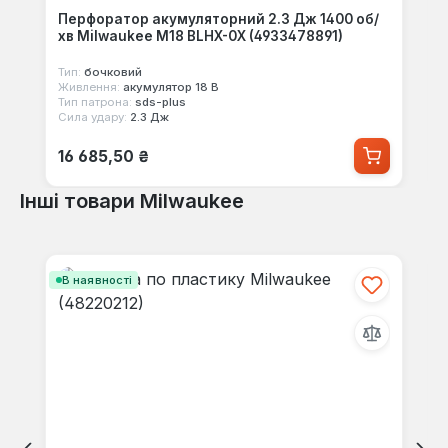
Перфоратор акумуляторний 2.3 Дж 1400 об/
хв Milwaukee M18 BLHX-0X (4933478891)
Тип:
бочковий
Живлення:
акумулятор 18 В
Тип патрона:
sds-plus
Сила удару:
2.3 Дж
Звичайна ціна:
16 685,50 ₴
Інші товари Milwaukee
Пропустити галерею продуктів
В наявності