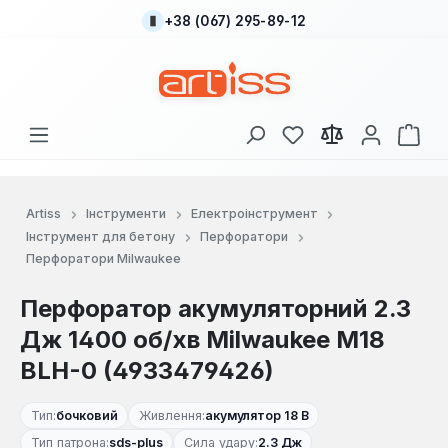
+38 (067) 295-89-12
Перейти до основного вмісту
У вас є 0 у списку
Кош
Artiss
Інструменти
Електроінструмент
Інструмент для бетону
Перфоратори
Перфоратори Milwaukee
Перфоратор акумуляторний 2.3
Дж 1400 об/хв Milwaukee M18
BLH-0 (4933479426)
Тип:
бочковий
Живлення:
акумулятор 18 В
Тип патрона:
sds-plus
Сила удару:
2.3 Дж