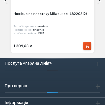
Ножівка по пластику Milwaukee (48220212)
Тип обладнання:
ножівка
Призначення:
пластик
Країна виробник:
США
Звичайна ціна:
1 309,63 ₴
Послуга «гаряча лінія»
Про сервіс
Інформація