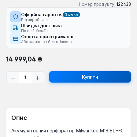
Номер продукту:
122433
Офіційна гарантія
3 роки
Від виробника
Швидка доставка
По всій Україні
Оплата при отриманні
Або карткою / безготівково
Звичайна ціна:
14 999,04 ₴
Кількість товару: Введіть потрібну кі
Купити
Опис
Акумуляторний перфоратор Milwaukee M18 BLH-0