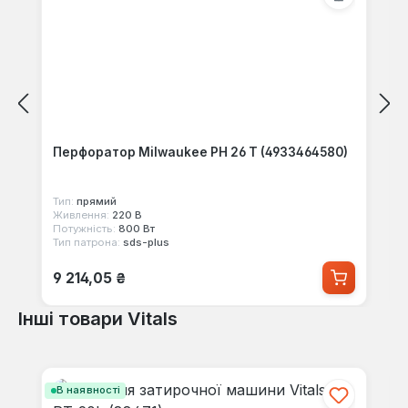
Перфоратор Milwaukee PH 26 T (4933464580)
Тип:
прямий
Живлення:
220 В
Потужність:
800 Вт
Тип патрона:
sds-plus
Звичайна ціна:
9 214,05 ₴
Інші товари Vitals
Пропустити галерею продуктів
В наявності