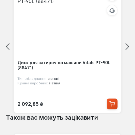
Диск для затирочної машини Vitals PT-90L
(88471)
Тип обладнання:
лопаті
Країна виробник:
Латвія
Звичайна ціна:
2 092,85 ₴
Також вас можуть зацікавити
Пропустити галерею продуктів