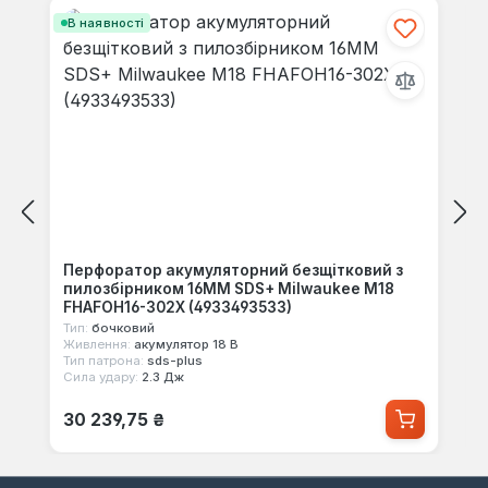
В наявності
Перфоратор акумуляторний безщітковий з
пилозбірником 16MM SDS+ Milwaukee M18
FHAFOH16-302X (4933493533)
Тип:
бочковий
Живлення:
акумулятор 18 В
Тип патрона:
sds-plus
Сила удару:
2.3 Дж
Звичайна ціна:
30 239,75 ₴