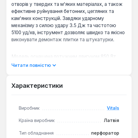
отворів у твердих та м'яких матеріалах, а також
ефективне руйнування бетонних, цегляних та
кам'яних конструкцій. Завдяки ударному
механізму з силою удару 3.5 Дж та частотою
5100 уд/хв, інструмент дозволяє швидко та якісно
виконувати демонтаж плитки та штукатурки.
Модель оснащена потужним двигуном 850 Вт,
розрахованим на тривалі роботи, та має
Читати повністю
вдосконалену систему охолодження.
Перфоратор працює від мережі 220 В,
забезпечуючи до 1300 об/хв. Тип патрона SDS-Plus
Характеристики
дозволяє швидко змінювати оснащення.
Максимальний діаметр свердління у деревині
становить 36 мм.
Виробник
Vitals
Країна виробник
Латвія
Три режими роботи:
Інструмент підтримує
режими свердління, удару та свердління з
Тип обладнання
перфоратор
ударом, що розширює його функціональність.