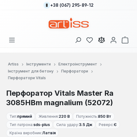
+38 (067) 295-89-12
Перейти до основного вмісту
У вас є 0 у списку
Кош
Artiss
Інструменти
Електроінструмент
Інструмент для бетону
Перфоратори
Перфоратори Vitals
Перфоратор Vitals Master Ra
3085HBm magnalium (52072)
Тип:
прямий
Живлення:
220 В
Потужність:
850 Вт
Тип патрона:
sds-plus
Сила удару:
3.5 Дж
Реверс:
Є
Країна виробник:
Латвія