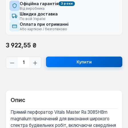
Офіційна гарантія
3 роки
Від виробника
Швидка доставка
По всій Україні
Оплата при отриманні
Або карткою / безготівково
Звичайна ціна:
3 922,55 ₴
Кількість товару: Введіть потрібну кі
Купити
Опис
Прямий перфоратор Vitals Master Ra 3085HBm
magnalium призначений для виконання широкого
спектра будівельних робіт, включаючи свердління