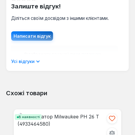
Середня оцінка 0 з 5 зірок
Залиште відгук!
Діліться своїм досвідом з іншими клієнтами.
Написати відгук
Відображати рецензії лише поточною
мовою.
Усі відгуки
Схожі товари
Відгуків не знайдено. Поділіться
своїми знаннями з іншими.
Пропустити галерею продуктів
В наявності