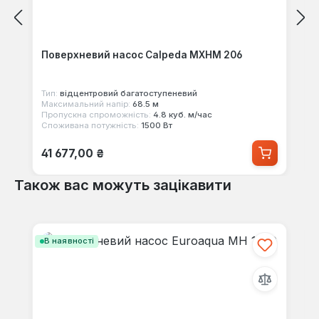
Поверхневий насос Calpeda MXHM 206
Тип:
відцентровий багатоступеневий
Максимальний напір:
68.5 м
Пропускна спроможність:
4.8 куб. м/час
Споживана потужність:
1500 Вт
Звичайна ціна:
41 677,00 ₴
Також вас можуть зацікавити
Пропустити галерею продуктів
В наявності