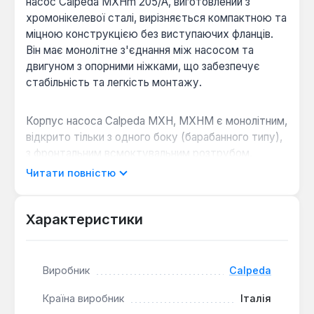
насос Calpeda MXHm 205/A, виготовлений з
хромонікелевої сталі, вирізняється компактною та
міцною конструкцією без виступаючих фланців.
Він має монолітне з'єднання між насосом та
двигуном з опорними ніжками, що забезпечує
стабільність та легкість монтажу.
Корпус насоса Calpeda MXH, MXHM є монолітним,
відкрито тільки з одного боку (барабанного типу),
з фронтальним всмоктувальним розтрубом,
розташованим вище вала насоса, та радіальним
Читати повністю
подавальним розтрубом зверху. Пробки для
заповнення та зливу розташовані на середній лінії
та доступні з будь-якого боку. Насос призначений
Характеристики
для перекачування чистих рідин, що не містять
абразивних домішок та не є агресивними до
нержавіючої сталі.
Виробник
Calpeda
Країна виробник
Італія
Високоякісні матеріали:
Корпус насоса з