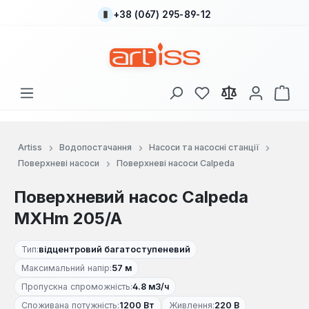
+38 (067) 295-89-12
Перейти до основного вмісту
У вас є 0 у списку
Кош
Artiss
Водопостачання
Насоси та насосні станції
Поверхневі насоси
Поверхневі насоси Calpeda
Поверхневий насос Calpeda
MXHm 205/A
Тип:
відцентровий багатоступеневий
Максимальний напір:
57 м
Пропускна спроможність:
4.8 м3/ч
Споживана потужність:
1200 Вт
Живлення:
220 В