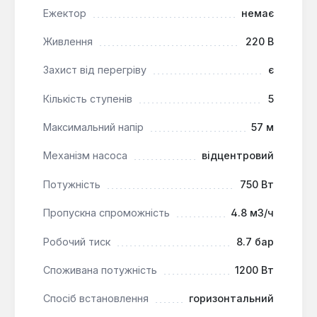
садових ділянках та для поливу. Він ефективно
Ежектор
немає
працює з чистою водою з температурою до
Живлення
220 В
100°C та забезпечує подачу з глибини до дзеркала
води 8 м, що робить його придатним для широкого
Захист від перегріву
є
спектра завдань водопостачання.
Кількість ступенів
5
Максимальний напір
57 м
Механізм насоса
відцентровий
Потужність
750 Вт
Пропускна спроможність
4.8 м3/ч
Робочий тиск
8.7 бар
Споживана потужність
1200 Вт
Спосіб встановлення
горизонтальний