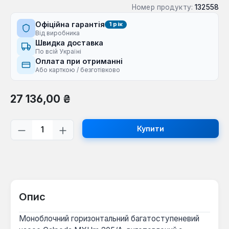
Номер продукту:
132558
Офіційна гарантія
1 рік
Від виробника
Швидка доставка
По всій Україні
Оплата при отриманні
Або карткою / безготівково
Звичайна ціна:
27 136,00 ₴
Кількість товару: Введіть потрібну кі
Купити
Опис
Моноблочний горизонтальний багатоступеневий