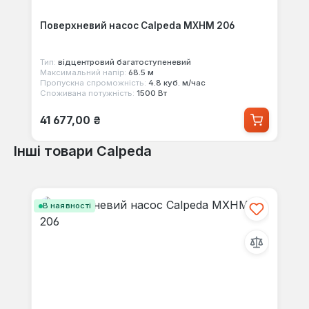
Поверхневий насос Calpeda MXHM 206
Тип:
відцентровий багатоступеневий
Максимальний напір:
68.5 м
Пропускна спроможність:
4.8 куб. м/час
Споживана потужність:
1500 Вт
Звичайна ціна:
41 677,00 ₴
Інші товари Calpeda
Пропустити галерею продуктів
В наявності