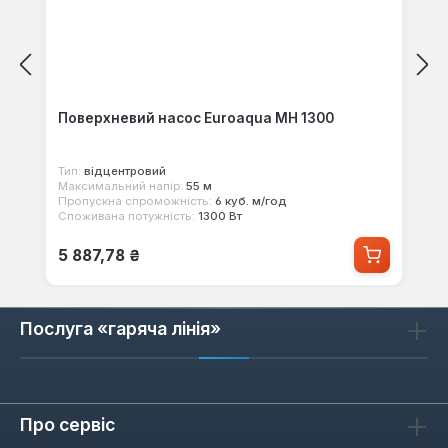
Поверхневий насос Euroaqua MH 1300
Тип:
відцентровий
Максимальний напір:
55 м
Пропускна спроможність:
6 куб. м/год
Споживана потужність:
1300 Вт
Звичайна ціна:
5 887,78 ₴
Послуга «гаряча лінія»
Про сервіс