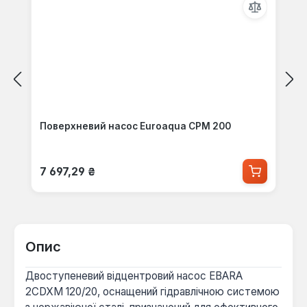
Поверхневий насос Euroaqua CPM 200
Звичайна ціна:
7 697,29 ₴
Опис
Двоступеневий відцентровий насос EBARA
2СDXM 120/20, оснащений гідравлічною системою