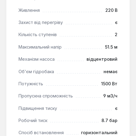
домішок, з максимальною температурою до
Живлення
220 В
+60°C. Він є надійним вибором для побутового та
комерційного використання, де потрібне
Захист від перегріву
є
ефективне підвищення тиску та перекачування
води. Ця модель забезпечує стабільну роботу та
Кількість ступенів
2
тривалий термін служби в умовах інтенсивної
експлуатації.
Максимальний напір
51.5 м
Механізм насоса
відцентровий
Об'єм гідробака
немає
Потужність
1500 Вт
Пропускна спроможність
9 м3/ч
Підвищення тиску
є
Робочий тиск
8.7 бар
Спосіб встановлення
горизонтальний