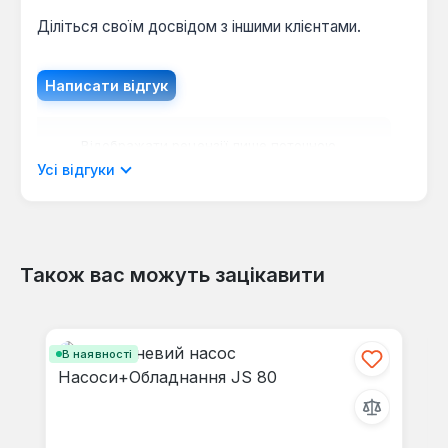
Діліться своїм досвідом з іншими клієнтами.
Написати відгук
Відображати рецензії лише поточною
мовою.
Усі відгуки
Також вас можуть зацікавити
Відгуків не знайдено. Поділіться
своїми знаннями з іншими.
Пропустити галерею продуктів
В наявності