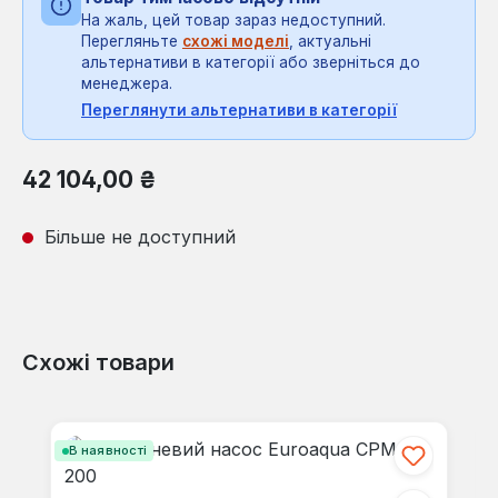
На жаль, цей товар зараз недоступний.
Перегляньте
схожі моделі
, актуальні
альтернативи в категорії або зверніться до
менеджера.
Переглянути альтернативи в категорії
Звичайна ціна:
42 104,00 ₴
Більше не доступний
Схожі товари
Пропустити галерею продуктів
В наявності