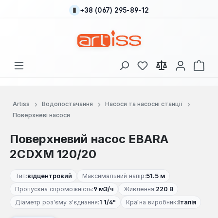
+38 (067) 295-89-12
Перейти до основного вмісту
У вас є 0 у списку
Кош
Artiss
Водопостачання
Насоси та насосні станції
Поверхневі насоси
Поверхневий насос EBARA
2СDXM 120/20
Тип:
відцентровий
Максимальний напір:
51.5 м
Пропускна спроможність:
9 м3/ч
Живлення:
220 В
Діаметр роз'єму з'єднання:
1 1/4"
Країна виробник:
Італія