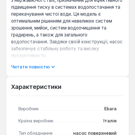
з нержавіючої сталі, призначений для ефективного
підвищення тиску в системах водопостачання та
перекачування чистої води. Ця модель є
оптимальним рішенням для невеликих систем
зрошення, мийок, систем водоочищення та
градирень, а також для загального
водопостачання. Завдяки своїй конструкції, насос
забезпечує стабільну роботу та високу
продуктивність.
Читати повністю
Корпус насосної камери та закрите робоче
колесо виготовлені з нержавіючої сталі AISI 304,
що гарантує високу корозійну стійкість та
Характеристики
довговічність пристрою. Вал насоса виконаний з
нержавіючої сталі AISI 303, а механічне ущільнення
типу кераміка/графіт забезпечує надійну
Виробник
Ebara
герметичність. Двигун має алюмінієвий корпус та
кронштейн, що сприяє ефективному відведенню
Країна виробник
Італія
тепла. Максимальний робочий тиск становить 8
Тип обладнання
насос поверхневий
бар, а пропускна здатність досягає 9 м³/год при