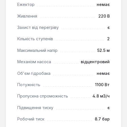
Ежектор
немає
EBARA 2СDXM 70/15 є оптимальним вибором для
побутових та легких промислових застосувань, де
Живлення
220 В
потрібна стабільна подача чистої води під тиском.
Він ефективно працює при температурі рідини до
Захист від перегріву
є
60°C та температурі навколишнього середовища
Кількість ступенів
2
до 40°C, забезпечуючи надійне функціонування
систем водопостачання та зрошення.
Максимальний напір
52.5 м
Механізм насоса
відцентровий
Об'єм гідробака
немає
Потужність
1100 Вт
Пропускна спроможність
4.8 м3/ч
Підвищення тиску
є
Робочий тиск
8.7 бар