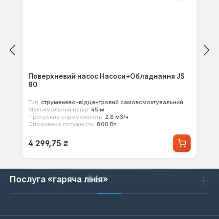
Поверхневий насос Насоси+Обладнання JS
80
Тип:
струменево-відцентровий самовсмоктувальний
Максимальний напір:
45 м
Пропускна спроможність:
2.8 м3/ч
Споживана потужність:
800 Вт
Звичайна ціна:
4 299,75 ₴
Послуга «гаряча лінія»