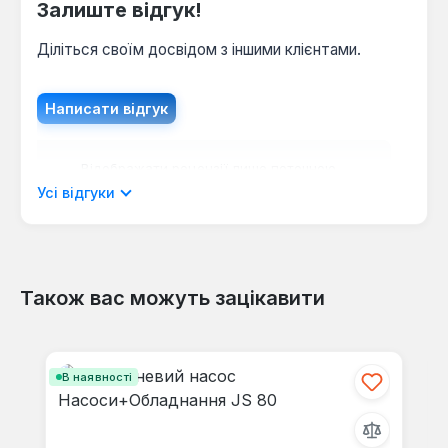
Залиште відгук!
Діліться своїм досвідом з іншими клієнтами.
Написати відгук
Відображати рецензії лише поточною
мовою.
Усі відгуки
Також вас можуть зацікавити
Відгуків не знайдено. Поділіться
своїми знаннями з іншими.
Пропустити галерею продуктів
В наявності