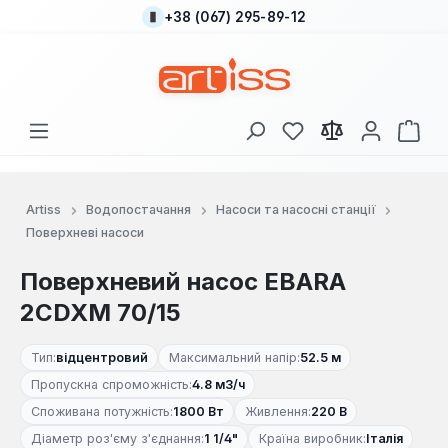
+38 (067) 295-89-12
Перейти до основного вмісту
У вас є 0 у списку
Кош
Artiss
Водопостачання
Насоси та насосні станції
Поверхневі насоси
Поверхневий насос EBARA
2СDXM 70/15
Тип:
відцентровий
Максимальний напір:
52.5 м
Пропускна спроможність:
4.8 м3/ч
Споживана потужність:
1800 Вт
Живлення:
220 В
Діаметр роз'єму з'єднання:
1 1/4"
Країна виробник:
Італія