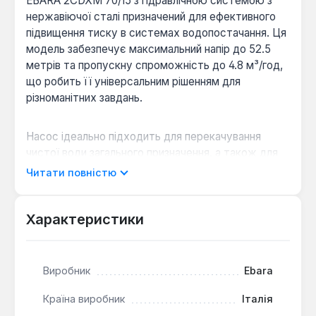
EBARA 2СDXM 70/15 з гідравлічною системою з
нержавіючої сталі призначений для ефективного
підвищення тиску в системах водопостачання. Ця
модель забезпечує максимальний напір до 52.5
метрів та пропускну спроможність до 4.8 м³/год,
що робить її універсальним рішенням для
різноманітних завдань.
Насос ідеально підходить для перекачування
чистої води загального призначення, а також для
використання в невеликих системах зрошення,
Читати повністю
мийках, системах водоочищення та баштових
градирнях. Його конструкція з високоякісних
матеріалів гарантує довговічність та надійність
Характеристики
експлуатації.
Виробник
Ebara
Гідравлічна система з нержавіючої сталі:
Корпус насосної камери та закрите робоче
Країна виробник
Італія
колесо виконані з нержавіючої сталі AISI 304,