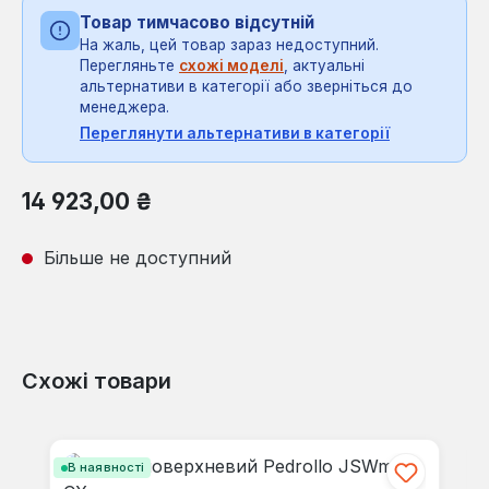
Товар тимчасово відсутній
На жаль, цей товар зараз недоступний.
Перегляньте
схожі моделі
, актуальні
альтернативи в категорії або зверніться до
менеджера.
Переглянути альтернативи в категорії
Звичайна ціна:
14 923,00 ₴
Більше не доступний
Схожі товари
Пропустити галерею продуктів
В наявності