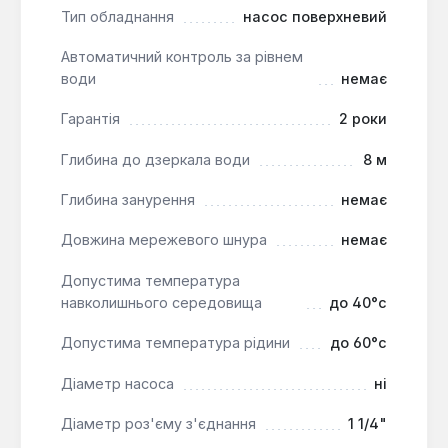
забезпечуючи стійкість до корозії та
Тип обладнання
насос поверхневий
гігієнічність.
Вал насоса з нержавіючої сталі:
Автоматичний контроль за рівнем
води
немає
Виготовлений з AISI 303, що гарантує міцність
та довговічність.
Гарантія
2 роки
Механічне ущільнення:
Комбінація кераміки
та графіту забезпечує надійну герметизацію та
Глибина до дзеркала води
8 м
тривалий термін служби.
Глибина занурення
немає
Алюмінієвий корпус двигуна:
Забезпечує
ефективне відведення тепла та легкість
Довжина мережевого шнура
немає
конструкції.
Високий робочий тиск:
Максимальний
Допустима температура
робочий тиск до 8 бар дозволяє
навколишнього середовища
до 40°c
використовувати насос у вимогливих
Допустима температура рідини
до 60°c
системах.
Низький рівень шуму:
Рівень шуму становить
Діаметр насоса
ні
64 dB, що забезпечує комфортну
експлуатацію.
Діаметр роз'єму з'єднання
1 1/4"