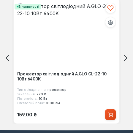
В наявності
Прожектор світлодіодний A.GLO GL-22-10
10Вт 6400K
Тип обладнання:
прожектор
Живлення:
220 В
Потужність:
10 Вт
Світловий потік:
1000 лм
Звичайна ціна:
159,00 ₴