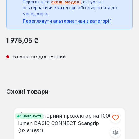
Перегляньте
схожі моделі
, актуальні
альтернативи в категорії або зверніться до
менеджера.
Переглянути альтернативи в категорії
Звичайна ціна:
1 975,05 ₴
Більше не доступний
Схожі товари
Пропустити галерею продуктів
В наявності