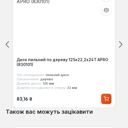
Диск пильний по дереву 125х22,2х24Т APRO
(830101)
Тип обладнання:
пильний диск
Призначення:
дерево
Діаметр диска:
125 мм
Діаметр посадкового отвору:
22 мм
Звичайна ціна:
83,16 ₴
Також вас можуть зацікавити
Пропустити галерею продуктів