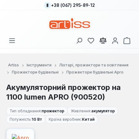
+38 (067) 295-89-12
Перейти до основного вмісту
У вас є 0 у списку
Кош
Artiss
Інструменти
Ліхтарі, прожектори та освітлення
Прожектори будівельні
Прожектори будівельні Apro
Акумуляторний прожектор на
1100 lumen APRO (900520)
Тип обладнання:
прожектор
Живлення:
акумулятор
Потужність:
10 Вт
Країна виробник:
Китай