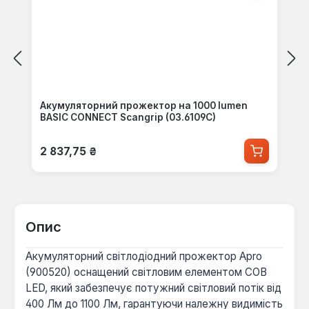
Акумуляторний прожектор на 1000 lumen
BASIC CONNECT Scangrip (03.6109C)
Звичайна ціна:
2 837,75 ₴
Опис
Акумуляторний світлодіодний прожектор Apro
(900520) оснащений світловим елементом COB
LED, який забезпечує потужний світловий потік від
400 Лм до 1100 Лм, гарантуючи належну видимість