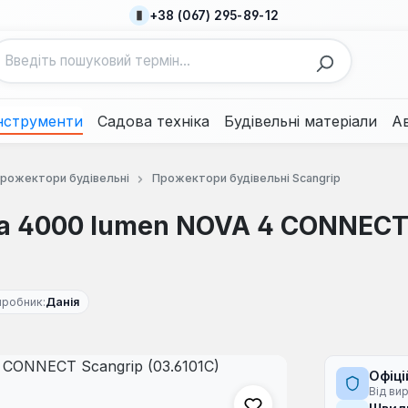
+38 (067) 295-89-12
нструменти
Садова техніка
Будівельні матеріали
А
рожектори будівельні
Прожектори будівельні Scangrip
а 4000 lumen NOVA 4 CONNECT
иробник:
Данія
Офіці
Від ви