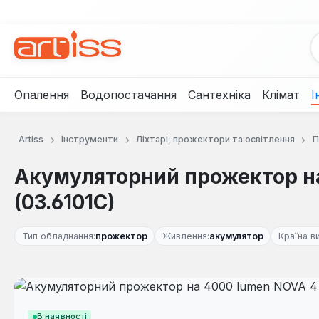
рейти до основного вмісту
Перейти до пошуку
Перейти до основної навігації
Опалення
Водопостачання
Сантехніка
Клімат
І
Artiss
Інструменти
Ліхтарі, прожектори та освітлення
П
Акумуляторний прожектор н
(03.6101C)
Тип обладнання:
прожектор
Живлення:
акумулятор
Країна в
Пропустити галерею зображень
В наявності