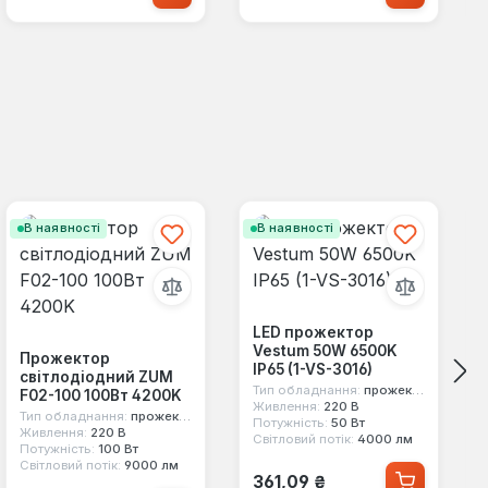
В наявності
В наявності
LED прожектор
Vestum 50W 6500K
Прожектор
IP65 (1-VS-3016)
світлодіодний ZUM
Тип обладнання:
прожектор
F02-100 100Вт 4200K
Живлення:
220 В
Тип обладнання:
прожектор
Потужність:
50 Вт
Живлення:
220 В
Світловий потік:
4000 лм
Потужність:
100 Вт
Світловий потік:
9000 лм
Звичайна ціна:
361,09 ₴