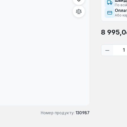
Швид
По всій
Оплат
Або ка
Звичайна ці
8 995,0
Кількіс
Номер продукту:
130987