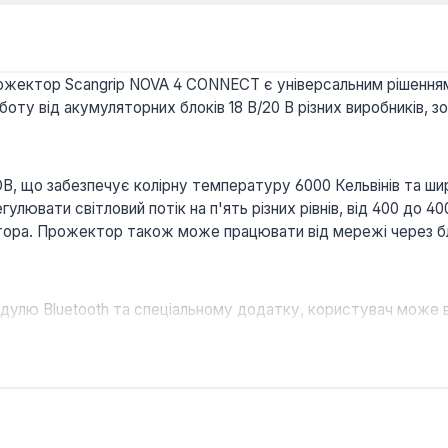
жектор Scangrip NOVA 4 CONNECT є універсальним рішенням 
боту від акумуляторних блоків 18 В/20 В різних виробників, 
 що забезпечує колірну температуру 6000 Кельвінів та шир
улювати світловий потік на п'ять різних рівнів, від 400 до 
ятора. Прожектор також може працювати від мережі через
улю Bluetooth та спеціальному додатку, користувач може 
 за допомогою мобільного пристрою.
зпечує додаткові 2,5 години роботи при світловому потоці 4
вень захисту від пилу та води IP65, а також стійкість до уд
иміщень.