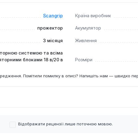
чає ручку для перенесення та підставку, що дозволяє легк
 освітлення.
Scangrip
Країна виробник
икористання в умовах, що вимагають інтенсивного та адапти
прожектор
Акумулятор
тність працювати від різних акумуляторних систем та мережі
3 місяця
Живлення
ератур від -10°C до +40°C.
яторною системою та всіма
яторними блоками 18 в/20 в
Розміри
редження. Помітили помилку в описі? Напишіть нам — швидко пе
Відображати рецензії лише поточною мовою.