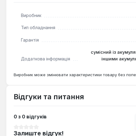
Гнучке позиціонування:
Ергономічний дизайн вклю
його на штатив SCANGRIP TRIPOD для оптимального
Виробник
Прожектор Scangrip NOVA 4 CONNECT призначений для в
Тип обладнання
ремонтні роботи, автосервіси або майстерні. Його зда
Гарантія
придатним для експлуатації в широкому діапазоні темп
сумісний із акумул
Додаткова інформація
іншими акумул
Виробник може змінювати характеристики товару без попе
Відгуки та питання
0 з 0 відгуків
Середня оцінка 0 з 5 зірок
Залиште відгук!