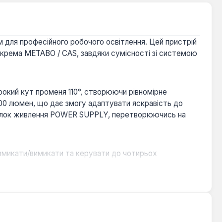
для професійного робочого освітлення. Цей пристрій
зокрема METABO / CAS, завдяки сумісності зі системою
окий кут променя 110°, створюючи рівномірне
4000 люмен, що дає змогу адаптувати яскравість до
 блок живлення POWER SUPPLY, перетворюючись на
вмикати/вимикати та керувати до чотирьох
00 люмен, що є корисним у випадках, коли основний
арів IK07, що гарантує надійну роботу в складних