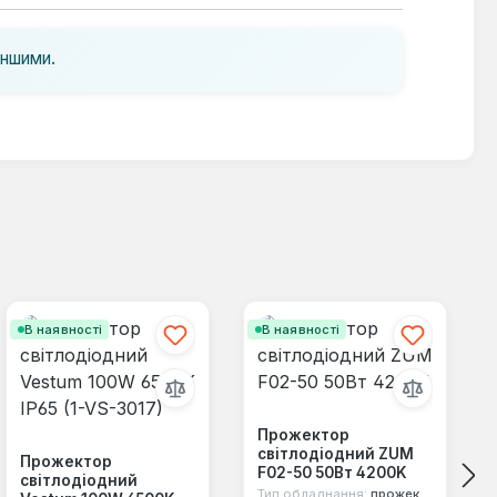
іншими.
В наявності
В наявності
Прожектор
світлодіодний ZUM
Прожектор
F02-50 50Вт 4200K
світлодіодний
Тип обладнання:
прожектор