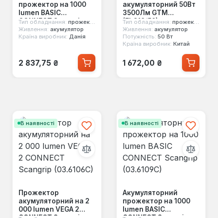
прожектор на 1000
акумуляторний 50Вт
lumen BASIC
3500Лм GTM
CONNECT Scangrip
(FLC18/50)
Тип обладнання:
прожектор
Тип обладнання:
прожектор
(03.6109C)
Живлення:
акумулятор
Живлення:
акумулятор
Країна виробник:
Данія
Потужність:
50 Вт
Країна виробник:
Китай
Звичайна ціна:
Звичайна ціна:
2 837,75 ₴
1 672,00 ₴
В наявності
В наявності
Прожектор
Акумуляторний
акумуляторний на 2
прожектор на 1000
000 lumen VEGA 2
lumen BASIC
CONNECT Scangrip
CONNECT Scangrip