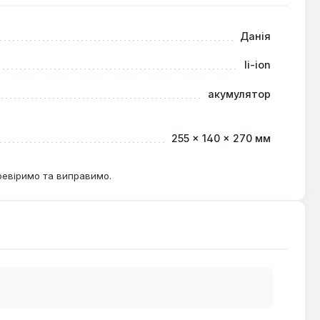
о змінювати положення прожектора або встановлювати
Данія
вного освітлення, таких як будівельні майданчики,
li-ion
, а також високий рівень захисту, роблять його
акумулятор
255 × 140 × 270 мм
ревіримо та виправимо.