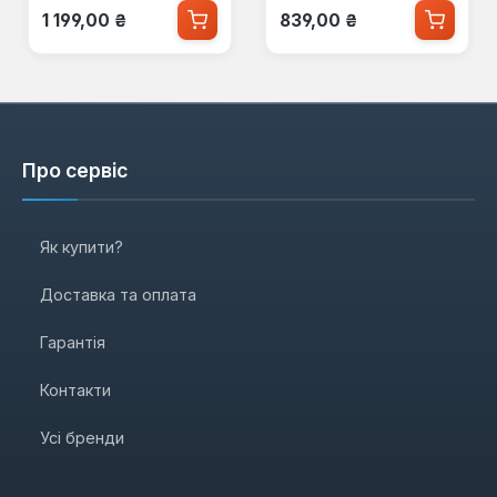
Звичайна ціна:
Звичайна ціна:
1 199,00 ₴
839,00 ₴
Про сервіс
Як купити?
Доставка та оплата
Гарантія
Контакти
Усі бренди