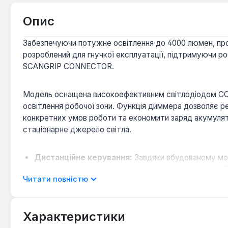
Опис
Забезпечуючи потужне освітлення до 4000 люмен, про
розроблений для гнучкої експлуатації, підтримуючи ро
SCANGRIP CONNECTOR.
Модель оснащена високоефективним світлодіодом COB,
освітлення робочої зони. Функція диммера дозволяє рег
конкретних умов роботи та економити заряд акумул
стаціонарне джерело світла.
Дистанційне керування:
Завдяки вбудованому мод
освітлювальних приладів Scangrip NOVA 4 CONNECT
Читати повністю
Функція павербанка:
Інтегрований павербанк забе
акумулятор розряджений.
Висока міцність:
Корпус прожектора має високий рі
Характеристики
умовах будівельних майданчиків або виробничих пр