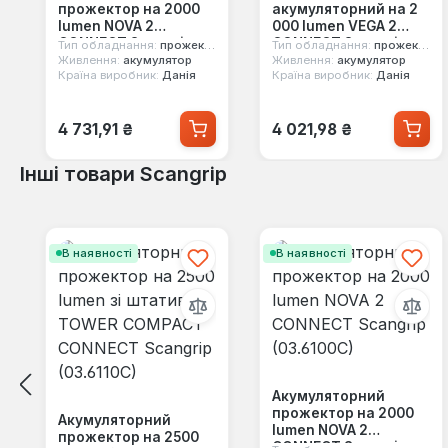
прожектор на 2000
акумуляторний на 2
lumen NOVA 2
000 lumen VEGA 2
CONNECT Scangrip
CONNECT Scangrip
Тип обладнання:
прожектор
Тип обладнання:
прожектор
(03.6100C)
(03.6106C)
Живлення:
акумулятор
Живлення:
акумулятор
Країна виробник:
Данія
Країна виробник:
Данія
Звичайна ціна:
Звичайна ціна:
4 731,91 ₴
4 021,98 ₴
Інші товари Scangrip
Пропустити галерею продуктів
В наявності
В наявності
Акумуляторний
прожектор на 2000
Акумуляторний
lumen NOVA 2
прожектор на 2500
CONNECT Scangrip